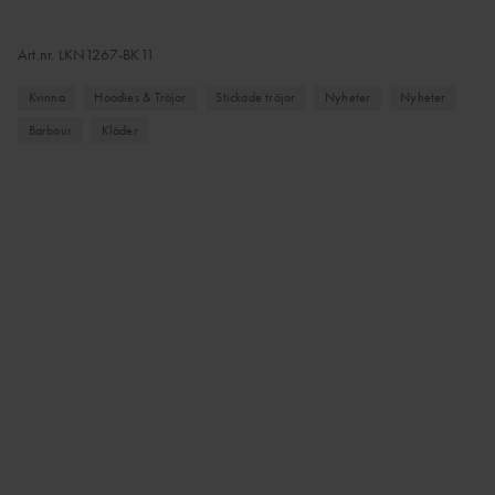
Art.nr.
LKN1267-BK11
Kvinna
Hoodies & Tröjor
Stickade tröjor
Nyheter
Nyheter
Barbour
Kläder