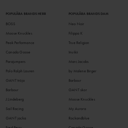
POPULÄRA BRANDS HERR
POPULÄRA BRANDS DAM
BOSS
Neo Noir
Moose Knuckles
Filippa K
Peak Performance
True Religion
Canada Goose
Inuikii
Parajumpers
Marc Jacobs
Polo Ralph Lauren
by Malene Birger
GANT tröja
Barbour
Barbour
GANT skor
J.Lindeberg
Moose Knuckles
Sail Racing
My Aurora
GANT jacka
Rockandblue
Fred Perry
Canada Goose