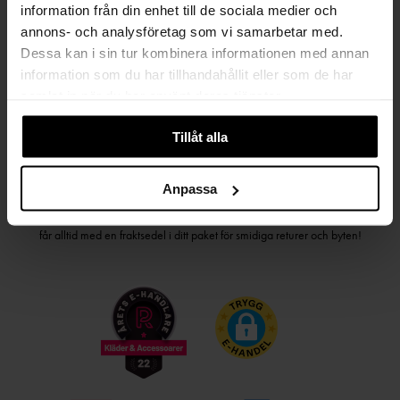
information från din enhet till de sociala medier och
PRENUMERERA PÅ VÅRT NYHETSBREV
annons- och analysföretag som vi samarbetar med.
Dessa kan i sin tur kombinera informationen med annan
Kvinna
Man
information som du har tillhandahållit eller som de har
samlat in när du har använt deras tjänster.
PRENUMERERA
Tillåt alla
HANDLA TRYGGT OCH SMIDIGT
Anpassa
Välj det betalsätt som passar dig med Klarna. Vi på Johnells erbjuder flera
bekväma fraktalternativ; utlämningsställe, hemleverans och paketskåp. Du
får alltid med en fraktsedel i ditt paket för smidiga returer och byten!