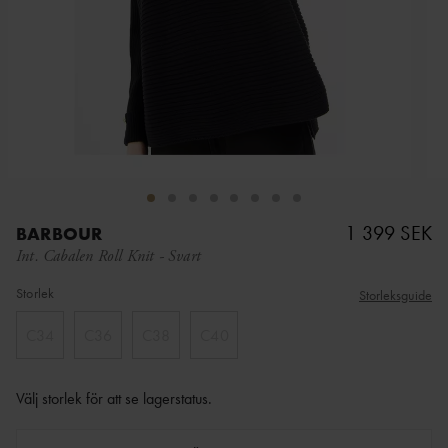
1 399 SEK
BARBOUR
Int. Cabalen Roll Knit
-
Svart
Storlek
Storleksguide
C34
C36
C38
C40
Välj storlek för att se lagerstatus
.