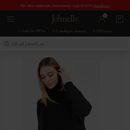
Fler stilar adderade. Sommarrea - upp till 60%
Handla nu
1
Fri frakt från 999 kr
1-3 vardagars leverans
5-10% bonus