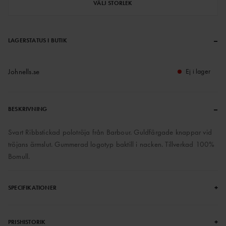
VÄLJ STORLEK
–
LAGERSTATUS I BUTIK
Johnells.se
Ej i lager
–
BESKRIVNING
Svart Ribbstickad polotröja från Barbour. Guldfärgade knappar vid
tröjans ärmslut. Gummerad logotyp baktill i nacken. Tillverkad 100%
Bomull.
+
SPECIFIKATIONER
+
PRISHISTORIK