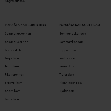
Ångra ditt köp
POPULÄRA KATEGORIER HERR
POPULÄRA KATEGORIER DAM
Sommarjackor herr
Sommarjackor dam
Sommarskor herr
Sommarskor dam
Badshorts herr
Toppar dam
Tröjor herr
Väskor dam
Jeans herr
Jeans dam
Pikétröjor herr
Tröjor dam
Skjortor herr
Klänningar dam
Shorts herr
Kjolar dam
Byxor herr