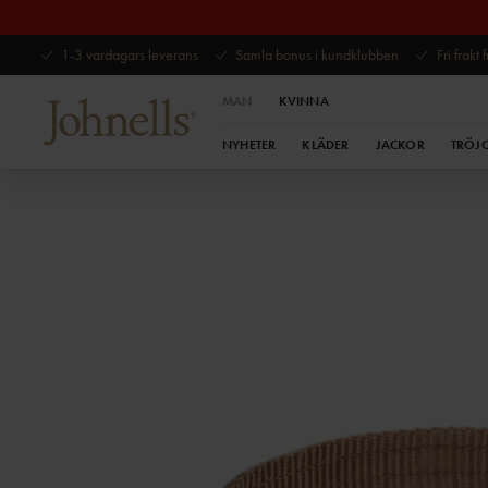
1-3 vardagars leverans
Samla bonus i kundklubben
Fri frakt
MAN
KVINNA
NYHETER
KLÄDER
JACKOR
TRÖJ