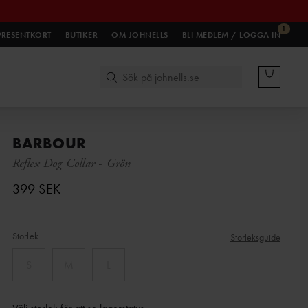
1
PRESENTKORT
BUTIKER
OM JOHNELLS
BLI MEDLEM / LOGGA IN
BARBOUR
Reflex Dog Collar
-
Grön
399 SEK
Storlek
Storleksguide
S
M
L