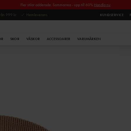
Fler stilar adderade. Sommarrea - upp till 60%
Handla nu
 från 999 kr
Hemleverans
KUNDSERVICE
OR
SKOR
VÄSKOR
ACCESSOARER
VARUMÄRKEN