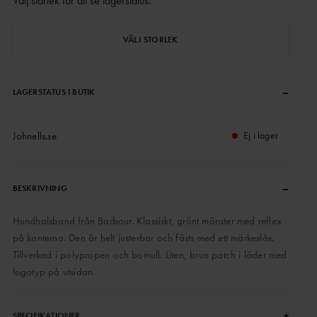
Välj storlek för att se lagerstatus
.
VÄLJ STORLEK
–
LAGERSTATUS I BUTIK
Johnells.se
Ej i lager
–
BESKRIVNING
Hundhalsband från Barbour. Klassiskt, grönt mönster med reflex
på kanterna. Den är helt justerbar och fästs med ett märkeslås.
Tillverkad i polypropen och bomull. Liten, brun patch i läder med
logotyp på utsidan.
+
SPECIFIKATIONER