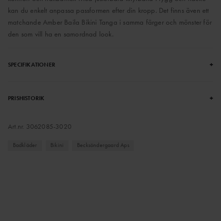
kan du enkelt anpassa passformen efter din kropp. Det finns även ett
matchande Amber Baila Bikini Tanga i samma färger och mönster för
den som vill ha en samordnad look.
+
SPECIFIKATIONER
+
PRISHISTORIK
Art.nr.
3062085-3020
Badkläder
Bikini
Becksöndergaard Aps