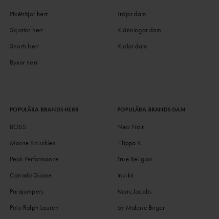
Pikétröjor herr
Tröjor dam
Skjortor herr
Klänningar dam
Shorts herr
Kjolar dam
Byxor herr
POPULÄRA BRANDS HERR
POPULÄRA BRANDS DAM
BOSS
Neo Noir
Moose Knuckles
Filippa K
Peak Performance
True Religion
Canada Goose
Inuikii
Parajumpers
Marc Jacobs
Polo Ralph Lauren
by Malene Birger