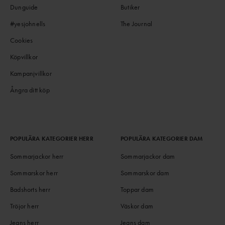
Dunguide
Butiker
#yesjohnells
The Journal
Cookies
Köpvillkor
Kampanjvillkor
Ångra ditt köp
POPULÄRA KATEGORIER HERR
POPULÄRA KATEGORIER DAM
Sommarjackor herr
Sommarjackor dam
Sommarskor herr
Sommarskor dam
Badshorts herr
Toppar dam
Tröjor herr
Väskor dam
Jeans herr
Jeans dam