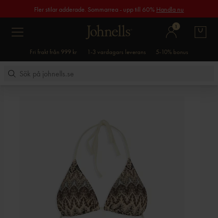
Fler stilar adderade. Sommarrea - upp till 60%
Handla nu
1
Fri frakt från 999 kr
1-3 vardagars leverans
5-10% bonus