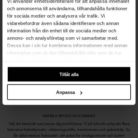
Vi använder enhetsidentifierare för att anpassa innehållet
FRI FRAKT FRÅN 999 KR
och annonserna till användarna, tillhandahålla funktioner
för sociala medier och analysera vår trafik. Vi
SAMLA BONUS I KUNDKLUBBEN
vidarebefordrar även sådana identifierare och annan
information från din enhet till de sociala medier och
annons- och analysföretag som vi samarbetar med.
Dessa kan i sin tur kombinera informationen med annan
Håll dig uppdaterad
information som du har tillhandahållit eller som de har
PRENUMERERA PÅ VÅRT NYHETSBREV
samlat in när du har använt deras tjänster.
Kvinna
Man
Tillåt alla
PRENUMERERA
Anpassa
HANDLA TRYGGT OCH SMIDIGT
Välj det betalsätt som passar dig med Klarna. Vi på Johnells erbjuder flera
bekväma fraktalternativ; utlämningsställe, hemleverans och paketskåp. Du
får alltid med en fraktsedel i ditt paket för smidiga returer och byten!