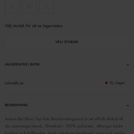
S
M
L
Välj storlek för att se lagerstatus
.
VÄLJ STORLEK
–
LAGERSTATUS I BUTIK
Johnells.se
Ej i lager
–
BESKRIVNING
Amber Bel Bikini Top från Becksöndergaard är ett stilfullt tillskott till
din sommargarderob. Tillverkad i 100% polyester, vilket ger både
komfort och hållbarhet. Med justerbara knytband i rygg och nacke