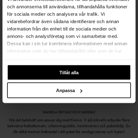
FRI FRAKT FRÅN 999 KR
och annonserna till användarna, tillhandahålla funktioner
för sociala medier och analysera vår trafik. Vi
SAMLA BONUS I KUNDKLUBBEN
vidarebefordrar även sådana identifierare och annan
information från din enhet till de sociala medier och
annons- och analysföretag som vi samarbetar med.
Dessa kan i sin tur kombinera informationen med annan
Håll dig uppdaterad
information som du har tillhandahållit eller som de har
PRENUMERERA PÅ VÅRT NYHETSBREV
samlat in när du har använt deras tjänster.
Kvinna
Man
Tillåt alla
PRENUMERERA
Anpassa
HANDLA TRYGGT OCH SMIDIGT
Välj det betalsätt som passar dig med Klarna. Vi på Johnells erbjuder flera
bekväma fraktalternativ; utlämningsställe, hemleverans och paketskåp. Du
får alltid med en fraktsedel i ditt paket för smidiga returer och byten!