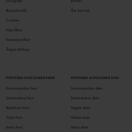
Dunguide
Butiker
#yesjohnells
The Journal
Cookies
Köpvillkor
Kampanjvillkor
Ångra ditt köp
POPULÄRA KATEGORIER HERR
POPULÄRA KATEGORIER DAM
Sommarjackor herr
Sommarjackor dam
Sommarskor herr
Sommarskor dam
Badshorts herr
Toppar dam
Tröjor herr
Väskor dam
Jeans herr
Jeans dam