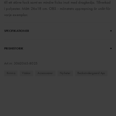
till ett större fack samt en mindre ficka inuti med dragkedja. Tillverkad
i polyester. Mått: 26x18 cm. OBS - mönstrets upprepning är unikt för
varje exemplar.
+
SPECIFIKATIONER
+
PRISHISTORIK
Art.nr.
3062065-8025
Kvinna
Väskor
Accessoarer
Nyheter
Becksöndergaard Aps