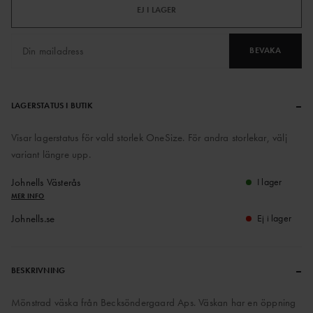
EJ I LAGER
BEVAKA
–
LAGERSTATUS I BUTIK
Visar lagerstatus för vald storlek OneSize. För andra storlekar, välj
variant längre upp.
Johnells Västerås
I lager
MER INFO
Johnells.se
Ej i lager
–
BESKRIVNING
Mönstrad väska från Becksöndergaard Aps. Väskan har en öppning