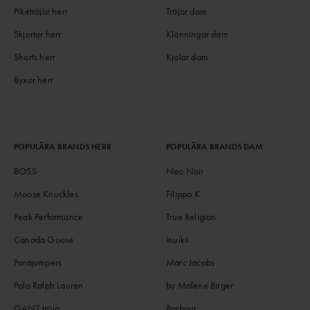
Pikétröjor herr
Tröjor dam
Skjortor herr
Klänningar dam
Shorts herr
Kjolar dam
Byxor herr
POPULÄRA BRANDS HERR
POPULÄRA BRANDS DAM
BOSS
Neo Noir
Moose Knuckles
Filippa K
Peak Performance
True Religion
Canada Goose
Inuikii
Parajumpers
Marc Jacobs
Polo Ralph Lauren
by Malene Birger
GANT tröja
Barbour