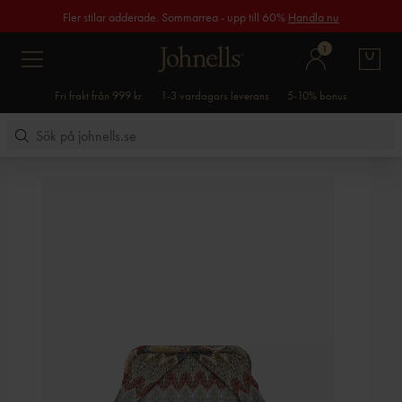
Fler stilar adderade. Sommarrea - upp till 60%
Handla nu
1
Fri frakt från 999 kr
1-3 vardagars leverans
5-10% bonus