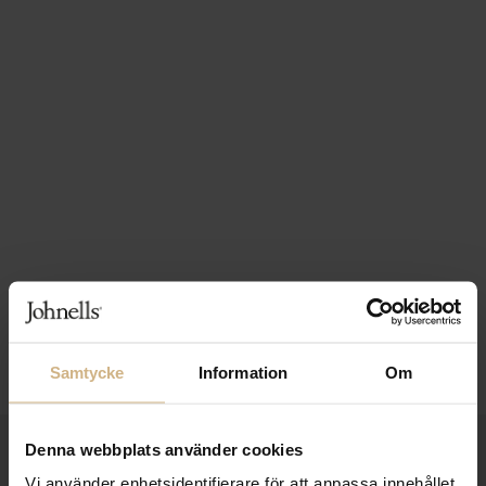
Samtycke
Information
Om
Denna webbplats använder cookies
1-3 VARDAGARS LEVERANS
Vi använder enhetsidentifierare för att anpassa innehållet