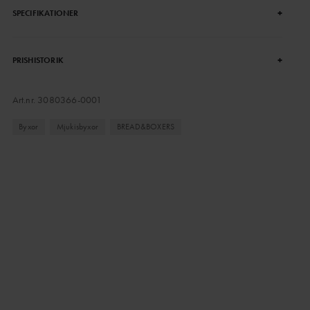
+
SPECIFIKATIONER
+
PRISHISTORIK
Art.nr.
3080366-0001
Byxor
Mjukisbyxor
BREAD&BOXERS