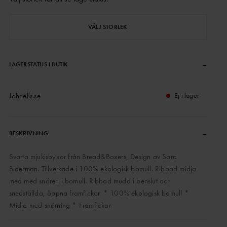
VÄLJ STORLEK
–
LAGERSTATUS I BUTIK
Johnells.se
Ej i lager
–
BESKRIVNING
Svarta mjukisbyxor från Bread&Boxers, Design av Sara
Biderman. Tillverkade i 100% ekologisk bomull. Ribbad midja
med med snören i bomull. Ribbad mudd i benslut och
snedställda, öppna framfickor. * 100% ekologisk bomull *
Midja med snörning * Framfickor