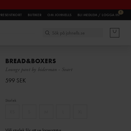
1
PRESENTKORT
BUTIKER
OM JOHNELLS
BLI MEDLEM / LOGGA IN
BREAD&BOXERS
Lounge pant by biderman
-
Svart
599 SEK
Storlek
XS
S
M
L
XL
Välj storlek för att se lagerstatus
.