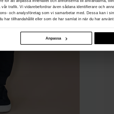
e för att anpassa innehållet och annonserna till användarna, tillh
vår trafik. Vi vidarebefordrar även sådana identifierare och anna
nnons- och analysföretag som vi samarbetar med. Dessa kan i sin
har tillhandahållit eller som de har samlat in när du har använt 
Anpassa