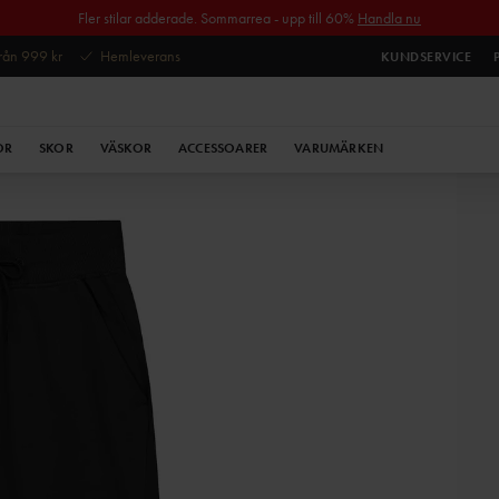
Fler stilar adderade. Sommarrea - upp till 60%
Handla nu
 från 999 kr
Hemleverans
KUNDSERVICE
OR
SKOR
VÄSKOR
ACCESSOARER
VARUMÄRKEN