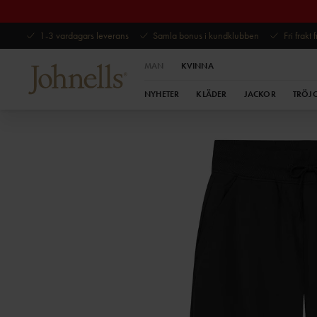
1-3 vardagars leverans
Samla bonus i kundklubben
Fri frakt
MAN
KVINNA
NYHETER
KLÄDER
JACKOR
TRÖJ