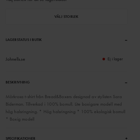
VÄLJ STORLEK
–
LAGERSTATUS I BUTIK
Johnells.se
Ej i lager
–
BESKRIVNING
Mörkrosa t-shirt från Bread&Boxers designad av stylisten Sara
Biderman. Tillverkad i 100% bomull. Lite boxigare modell med
hög halsringning. * Hög halsringning * 100% ekologisk bomull
* Boxig modell
+
SPECIFIKATIONER