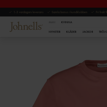
1-3 vardagars leverans
Samla bonus i kundklubben
Fri frakt
MAN
KVINNA
NYHETER
KLÄDER
JACKOR
TRÖJ