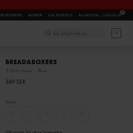
1
PRESENTKORT
BUTIKER
OM JOHNELLS
BLI MEDLEM / LOGGA IN
BREAD&BOXERS
T-shirt classic
-
Rosa
349 SEK
Storlek
XS
S
M
L
XL
Välj storlek för att se lagerstatus
.