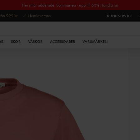
Fler stilar adderade. Sommarrea - upp till 60%
Handla nu
 från 999 kr
Hemleverans
KUNDSERVICE
OR
SKOR
VÄSKOR
ACCESSOARER
VARUMÄRKEN