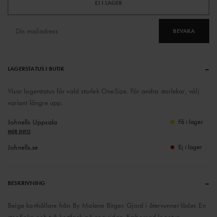
EJ I LAGER
BEVAKA
–
LAGERSTATUS I BUTIK
Visar lagerstatus för vald storlek OneSize. För andra storlekar, välj
variant längre upp.
Johnells Uppsala
Få i lager
MER INFO
Johnells.se
Ej i lager
–
BESKRIVNING
Beige korthållare från By Malene Birger. Gjord i återvunnet läder. En