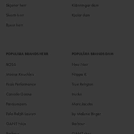
Skjortor herr
Klänningar dam
Shorts herr
Kjolar dam
Byxor herr
POPULÄRA BRANDS HERR
POPULÄRA BRANDS DAM
BOSS
Neo Noir
Moose Knuckles
Filippa K
Peak Performance
True Religion
Canada Goose
Inuikii
Parajumpers
Marc Jacobs
Polo Ralph Lauren
by Malene Birger
GANT tröja
Barbour
Barbour
GANT skor