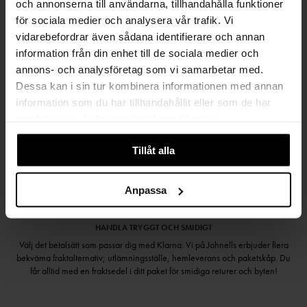
och annonserna till användarna, tillhandahålla funktioner
SAMLA BONUS I KUNDKLUBBEN
för sociala medier och analysera vår trafik. Vi
vidarebefordrar även sådana identifierare och annan
information från din enhet till de sociala medier och
annons- och analysföretag som vi samarbetar med.
Håll dig uppdaterad
Dessa kan i sin tur kombinera informationen med annan
PRENUMERERA PÅ VÅRT NYHETSBREV
information som du har tillhandahållit eller som de har
samlat in när du har använt deras tjänster.
Kvinna
Man
Tillåt alla
PRENUMERERA
Anpassa
HANDLA TRYGGT OCH SMIDIGT
Välj det betalsätt som passar dig med Klarna. Vi på Johnells erbjuder flera
bekväma fraktalternativ; utlämningsställe, hemleverans och paketskåp. Du
får alltid med en fraktsedel i ditt paket för smidiga returer och byten!