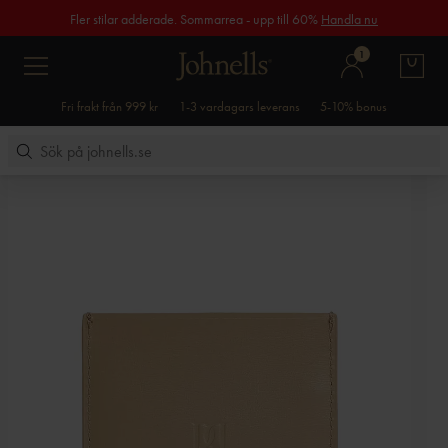
Fler stilar adderade. Sommarrea - upp till 60%
Handla nu
1
Fri frakt från 999 kr
1-3 vardagars leverans
5-10% bonus