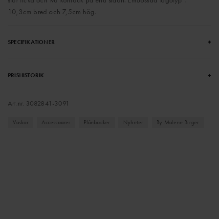
stor ficka och två kortfack på ena sidan. Embossad logotyp .
10,3cm bred och 7,5cm hög.
+
SPECIFIKATIONER
+
PRISHISTORIK
Art.nr.
3082841-3091
Väskor
Accessoarer
Plånböcker
Nyheter
By Malene Birger