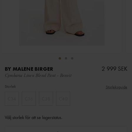
2 999 SEK
BY MALENE BIRGER
Cymbaria Linen Blend Pant
-
Benvit
Storlek
Storleksguide
C34
C36
C38
C40
Välj storlek för att se lagerstatus
.