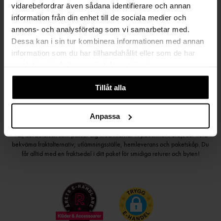
vidarebefordrar även sådana identifierare och annan
Håll dig uppdaterad
information från din enhet till de sociala medier och
annons- och analysföretag som vi samarbetar med.
PRENUMERERA PÅ VÅRT NYHETSBREV
Dessa kan i sin tur kombinera informationen med annan
information som du har tillhandahållit eller som de har
Kvinna
Man
samlat in när du har använt deras tjänster.
PRENUMERERA
Tillåt alla
Anpassa
HANDLA TRYGGT OCH SMIDIGT
Välj det betalsätt som passar dig med Klarna. Vi på Johnells erbjuder flera
bekväma fraktalternativ; utlämningsställe, hemleverans och paketskåp. Du
får alltid med en fraktsedel i ditt paket för smidiga returer och byten!