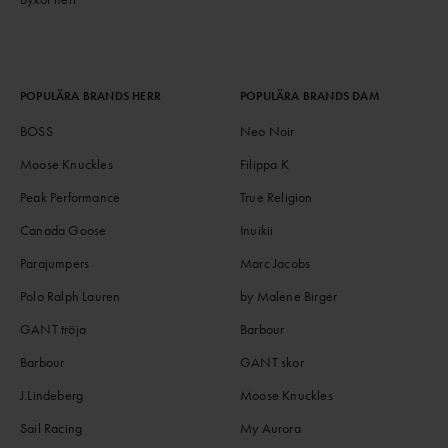
POPULÄRA BRANDS HERR
POPULÄRA BRANDS DAM
BOSS
Neo Noir
Moose Knuckles
Filippa K
Peak Performance
True Religion
Canada Goose
Inuikii
Parajumpers
Marc Jacobs
Polo Ralph Lauren
by Malene Birger
GANT tröja
Barbour
Barbour
GANT skor
J.Lindeberg
Moose Knuckles
Sail Racing
My Aurora