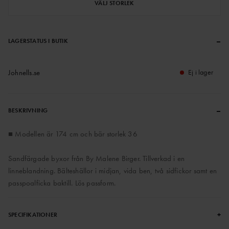
VÄLJ STORLEK
–
LAGERSTATUS I BUTIK
Johnells.se
Ej i lager
–
BESKRIVNING
■ Modellen är 174 cm och bär storlek 36
Sandfärgade byxor från By Malene Birger. Tillverkad i en
linneblandning. Bälteshällor i midjan, vida ben, två sidfickor samt en
passpoalficka baktill. Lös passform.
+
SPECIFIKATIONER