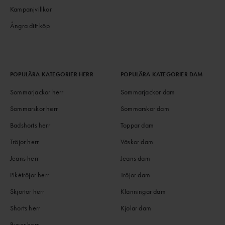
Kampanjvillkor
Ångra ditt köp
POPULÄRA KATEGORIER HERR
POPULÄRA KATEGORIER DAM
Sommarjackor herr
Sommarjackor dam
Sommarskor herr
Sommarskor dam
Badshorts herr
Toppar dam
Tröjor herr
Väskor dam
Jeans herr
Jeans dam
Pikétröjor herr
Tröjor dam
Skjortor herr
Klänningar dam
Shorts herr
Kjolar dam
Byxor herr