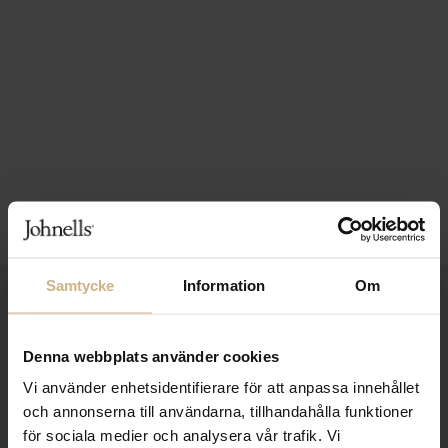
Samtycke
Information
Om
1-3 VARDAGARS LEVERANS
FRI FRAKT FRÅN 999 KR
Denna webbplats använder cookies
SAMLA BONUS I KUNDKLUBBEN
Vi använder enhetsidentifierare för att anpassa innehållet
och annonserna till användarna, tillhandahålla funktioner
för sociala medier och analysera vår trafik. Vi