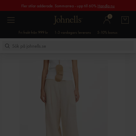
Fler stilar adderade. Sommarrea - upp till 60%
Handla nu
1
Fri frakt från 999 kr
1-3 vardagars leverans
5-10% bonus