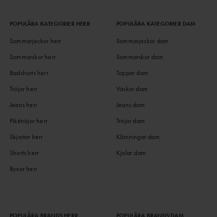
POPULÄRA KATEGORIER HERR
POPULÄRA KATEGORIER DAM
Sommarjackor herr
Sommarjackor dam
Sommarskor herr
Sommarskor dam
Badshorts herr
Toppar dam
Tröjor herr
Väskor dam
Jeans herr
Jeans dam
Pikétröjor herr
Tröjor dam
Skjortor herr
Klänningar dam
Shorts herr
Kjolar dam
Byxor herr
POPULÄRA BRANDS HERR
POPULÄRA BRANDS DAM