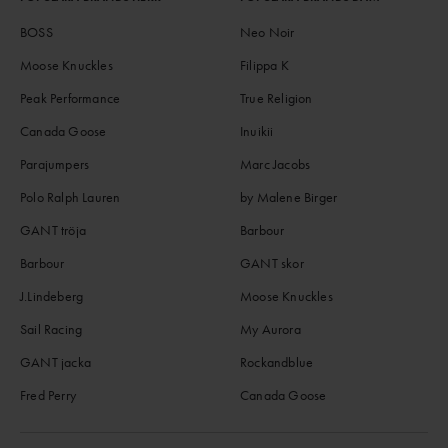
BOSS
Neo Noir
Moose Knuckles
Filippa K
Peak Performance
True Religion
Canada Goose
Inuikii
Parajumpers
Marc Jacobs
Polo Ralph Lauren
by Malene Birger
GANT tröja
Barbour
Barbour
GANT skor
J.Lindeberg
Moose Knuckles
Sail Racing
My Aurora
GANT jacka
Rockandblue
Fred Perry
Canada Goose