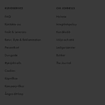
KUNDSERVICE
OM JOHNELLS
FAQ
Historia
Kontakta oss
Integritetspolicy
Frakt & Leverans
Kundklubb
Retur, Byte & Reklammation
Miljö och etik
Presentkort
Lediga tjänster
Dunguide
Butiker
#yesjohnells
The Journal
Cookies
Köpvillkor
Kampanjvillkor
Ångra ditt köp