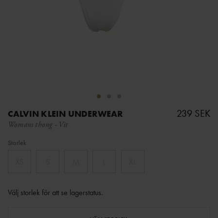
239 SEK
CALVIN KLEIN UNDERWEAR
Womans thong
-
Vit
Storlek
XS
S
M
L
XL
Välj storlek för att se lagerstatus
.