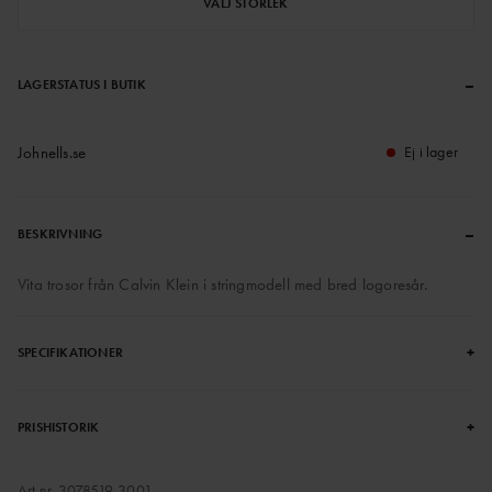
VÄLJ STORLEK
–
LAGERSTATUS I BUTIK
Johnells.se
Ej i lager
–
BESKRIVNING
Vita trosor från Calvin Klein i stringmodell med bred logoresår.
+
SPECIFIKATIONER
+
PRISHISTORIK
Art.nr.
3078519-3001