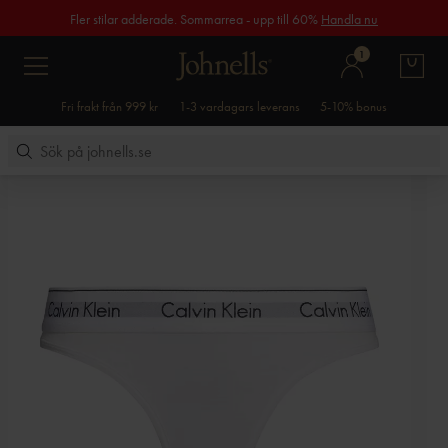
Fler stilar adderade. Sommarrea - upp till 60%
Handla nu
1
Fri frakt från 999 kr
1-3 vardagars leverans
5-10% bonus