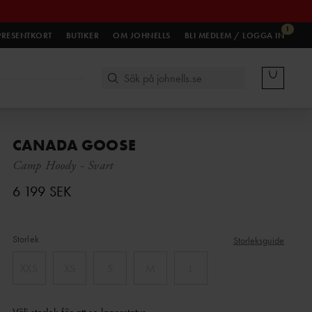
1
PRESENTKORT
BUTIKER
OM JOHNELLS
BLI MEDLEM / LOGGA IN
CANADA GOOSE
Camp Hoody
-
Svart
6 199 SEK
Storlek
Storleksguide
XXS
XS
S
M
L