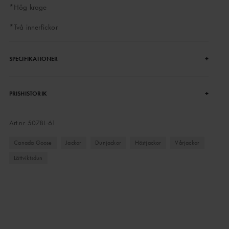
*Hög krage
*Två innerfickor
+
SPECIFIKATIONER
+
PRISHISTORIK
Art.nr.
5078L-61
Canada Goose
Jackor
Dunjackor
Höstjackor
Vårjackor
Lättviktsdun