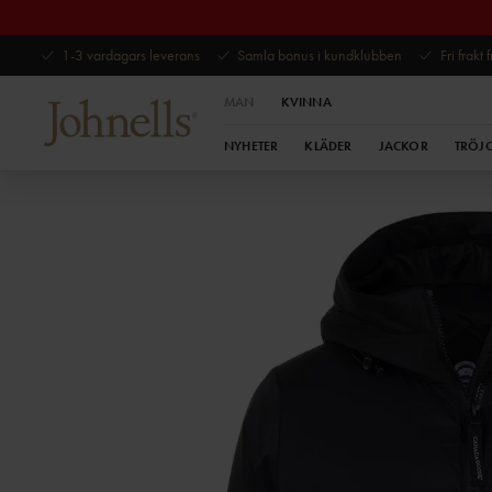
1-3 vardagars leverans
Samla bonus i kundklubben
Fri frakt
MAN
KVINNA
NYHETER
KLÄDER
JACKOR
TRÖJ