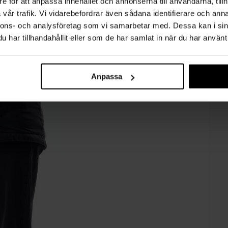
e för att anpassa innehållet och annonserna till användarna, tillh
vår trafik. Vi vidarebefordrar även sådana identifierare och anna
nnons- och analysföretag som vi samarbetar med. Dessa kan i sin
har tillhandahållit eller som de har samlat in när du har använt 
Anpassa