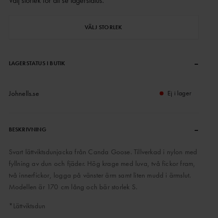
Välj storlek för att se lagerstatus
.
VÄLJ STORLEK
–
LAGERSTATUS I BUTIK
Johnells.se
Ej i lager
–
BESKRIVNING
Svart lättviktsdunjacka från Canda Goose. Tillverkad i nylon med
fyllning av dun och fjäder. Hög krage med luva, två fickor fram,
två innerfickor, logga på vänster ärm samt liten mudd i ärmslut.
Modellen är 170 cm lång och bär storlek S.
*Lättviktsdun