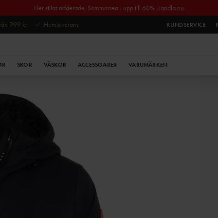
Fler stilar adderade. Sommarrea - upp till 60%
Handla nu
 från 999 kr
Hemleverans
KUNDSERVICE
OR
SKOR
VÄSKOR
ACCESSOARER
VARUMÄRKEN