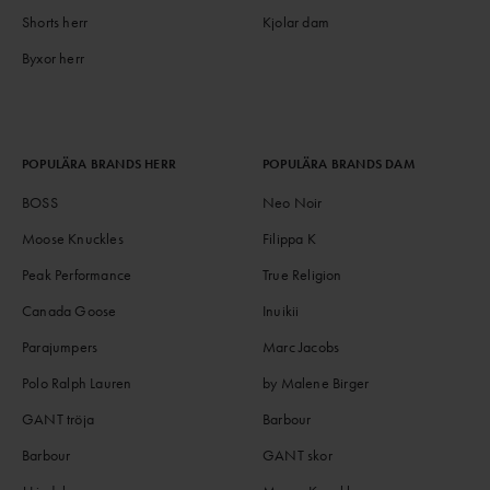
Shorts herr
Kjolar dam
Byxor herr
POPULÄRA BRANDS HERR
POPULÄRA BRANDS DAM
BOSS
Neo Noir
Moose Knuckles
Filippa K
Peak Performance
True Religion
Canada Goose
Inuikii
Parajumpers
Marc Jacobs
Polo Ralph Lauren
by Malene Birger
GANT tröja
Barbour
Barbour
GANT skor