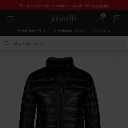
Fler stilar adderade. Sommarrea - upp till 60%
Handla nu
1
Fri frakt från 999 kr
1-3 vardagars leverans
5-10% bonus