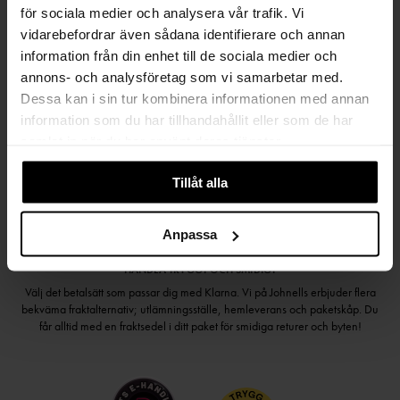
för sociala medier och analysera vår trafik. Vi
vidarebefordrar även sådana identifierare och annan
information från din enhet till de sociala medier och
annons- och analysföretag som vi samarbetar med.
Håll dig uppdaterad
Dessa kan i sin tur kombinera informationen med annan
PRENUMERERA PÅ VÅRT NYHETSBREV
information som du har tillhandahållit eller som de har
samlat in när du har använt deras tjänster.
Kvinna
Man
Tillåt alla
PRENUMERERA
Anpassa
HANDLA TRYGGT OCH SMIDIGT
Välj det betalsätt som passar dig med Klarna. Vi på Johnells erbjuder flera
bekväma fraktalternativ; utlämningsställe, hemleverans och paketskåp. Du
får alltid med en fraktsedel i ditt paket för smidiga returer och byten!