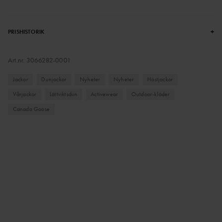
+
PRISHISTORIK
Art.nr.
3066282-0001
Jackor
Dunjackor
Nyheter
Nyheter
Höstjackor
Vårjackor
Lättviktsdun
Activewear
Outdoor-kläder
Canada Goose