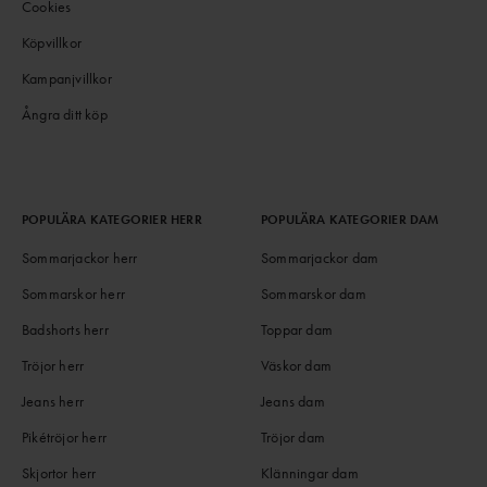
Cookies
Köpvillkor
Kampanjvillkor
Ångra ditt köp
POPULÄRA KATEGORIER HERR
POPULÄRA KATEGORIER DAM
Sommarjackor herr
Sommarjackor dam
Sommarskor herr
Sommarskor dam
Badshorts herr
Toppar dam
Tröjor herr
Väskor dam
Jeans herr
Jeans dam
Pikétröjor herr
Tröjor dam
Skjortor herr
Klänningar dam