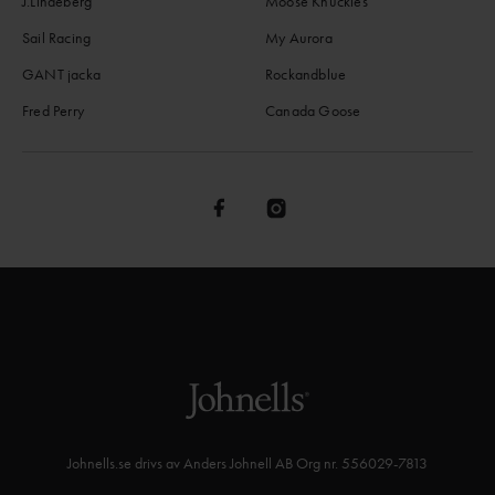
J.Lindeberg
Moose Knuckles
Sail Racing
My Aurora
GANT jacka
Rockandblue
Fred Perry
Canada Goose
Johnells.se drivs av Anders Johnell AB Org nr. 556029-7813