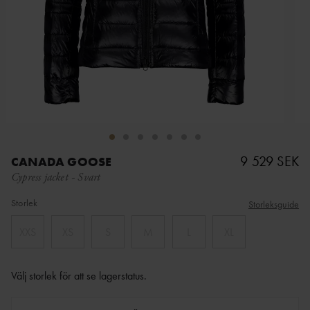
9 529 SEK
CANADA GOOSE
Cypress jacket
-
Svart
Storlek
Storleksguide
XXS
XS
S
M
L
XL
Välj storlek för att se lagerstatus
.