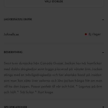
VÄLJ STORLEK
–
LAGERSTATUS I BUTIK
Johnells.se
Ej i lager
–
BESKRIVNING
Svart tunn dunjacka från Canada Goose. Jackan har två framfickor
med dolda dragkedjor samt logga placerad på vänster ärm. Jackan
stängs med en tvåvägsdragkedja och har elastiska band på insidan
som man kan sätta över axlarna och låta jackan hänga fritt om man
vill ha den öppen. Passar perfekt till vår och höst. * Logotyp på ärm
och höft * Två fickor * Kort krage
+
SPECIFIKATIONER