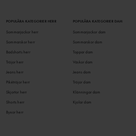
POPULÄRA KATEGORIER HERR
POPULÄRA KATEGORIER DAM
Sommarjackor herr
Sommarjackor dam
Sommarskor herr
Sommarskor dam
Badshorts herr
Toppar dam
Tröjor herr
Väskor dam
Jeans herr
Jeans dam
Pikétröjor herr
Tröjor dam
Skjortor herr
Klänningar dam
Shorts herr
Kjolar dam
Byxor herr