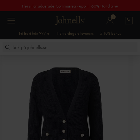
Fler stilar adderade. Sommarrea - upp till 60%
Handla nu
1
Fri frakt från 999 kr
1-3 vardagars leverans
5-10% bonus