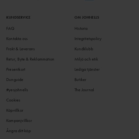
KUNDSERVICE
OM JOHNELLS
FAQ
Historia
Kontakta oss
Integritetspolicy
Frakt & Leverans
Kundklubb
Retur, Byte & Reklammation
Miljö och etik
Presentkort
Lediga tjänster
Dunguide
Butiker
#yesjohnells
The Journal
Cookies
Köpvillkor
Kampanjvillkor
Ångra ditt köp