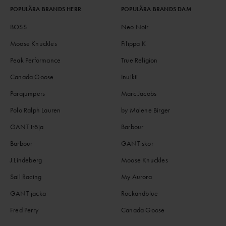
POPULÄRA BRANDS HERR
POPULÄRA BRANDS DAM
BOSS
Neo Noir
Moose Knuckles
Filippa K
Peak Performance
True Religion
Canada Goose
Inuikii
Parajumpers
Marc Jacobs
Polo Ralph Lauren
by Malene Birger
GANT tröja
Barbour
Barbour
GANT skor
J.Lindeberg
Moose Knuckles
Sail Racing
My Aurora
GANT jacka
Rockandblue
Fred Perry
Canada Goose