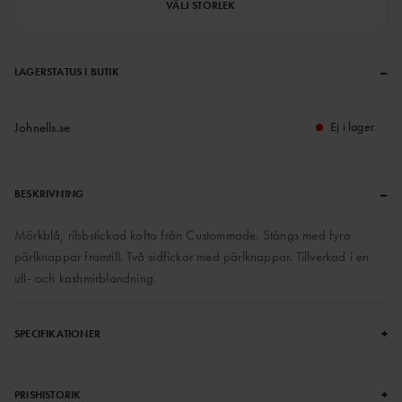
VÄLJ STORLEK
–
LAGERSTATUS I BUTIK
Johnells.se
Ej i lager
–
BESKRIVNING
Mörkblå, ribbstickad kofta från Custommade. Stängs med fyra
pärlknappar framtill. Två sidfickor med pärlknappar. Tillverkad i en
ull- och kashmirblandning.
+
SPECIFIKATIONER
+
PRISHISTORIK