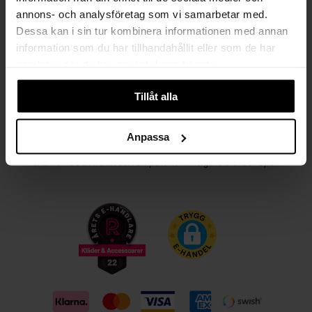
annons- och analysföretag som vi samarbetar med.
Kvinna
Man
Dessa kan i sin tur kombinera informationen med annan
information som du har tillhandahållit eller som de har
PRENUMERERA
samlat in när du har använt deras tjänster.
Tillåt alla
HANDLA TRYGGT OCH SMIDIGT
Välj det betalsätt som passar dig med Klarna. Vi på Johnells erbjuder flera
Anpassa
bekväma fraktalternativ; utlämningsställe, hemleverans och paketskåp. Du
får alltid med en fraktsedel i ditt paket för smidiga returer och byten!