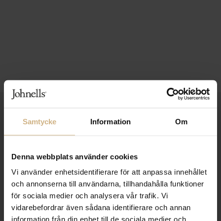
1-3 VARDAGARS LEVERANS
Samtycke
Information
Om
FRI FRAKT FRÅN 999 KR
SAMLA BONUS I KUNDKLUBBEN
Denna webbplats använder cookies
Vi använder enhetsidentifierare för att anpassa innehållet
och annonserna till användarna, tillhandahålla funktioner
för sociala medier och analysera vår trafik. Vi
Håll dig uppdaterad
vidarebefordrar även sådana identifierare och annan
PRENUMERERA PÅ VÅRT NYHETSBREV
information från din enhet till de sociala medier och