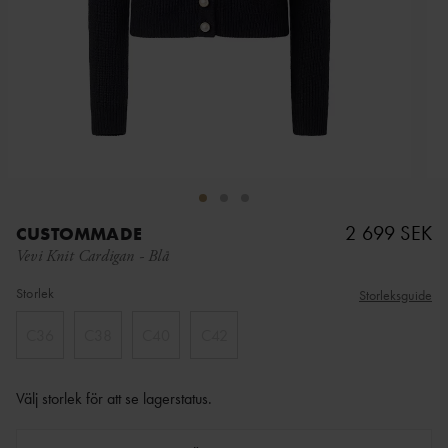
2 699 SEK
CUSTOMMADE
Vevi Knit Cardigan
-
Blå
Storlek
Storleksguide
C36
C38
C40
C42
Välj storlek för att se lagerstatus
.