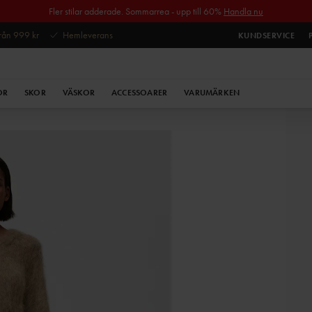
Fler stilar adderade. Sommarrea - upp till 60%
Handla nu
 från 999 kr
Hemleverans
KUNDSERVICE
OR
SKOR
VÄSKOR
ACCESSOARER
VARUMÄRKEN