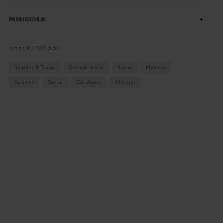
+
PRISHISTORIK
Art.nr.
K1780-554
Hoodies & Tröjor
Stickade tröjor
Koftor
Nyheter
Nyheter
Ganni
Cardigans
Ulltröjor