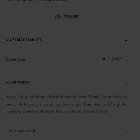
VÄLJ STORLEK
–
LAGERSTATUS I BUTIK
Johnells.se
Ej i lager
–
BESKRIVNING
Beige, lång cardigan i borstad mohair från Ganni. Koftan har en
rund halsringning, knäppning hela vägen fram med guldfärgade
knappar samt har ribbade kanter och en borstad effekt.
+
SPECIFIKATIONER