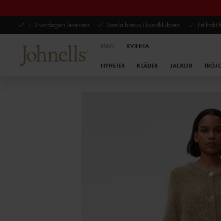
1-3 vardagars leverans
Samla bonus i kundklubben
Fri frakt
MAN
KVINNA
NYHETER
KLÄDER
JACKOR
TRÖJ