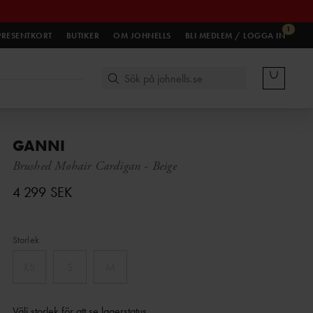
1
PRESENTKORT
BUTIKER
OM JOHNELLS
BLI MEDLEM / LOGGA IN
GANNI
Brushed Mohair Cardigan
-
Beige
4 299 SEK
Storlek
XS
S
M
Välj storlek för att se lagerstatus
.