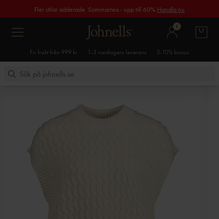
Fler stilar adderade. Sommarrea - upp till 60%
Handla nu
1
Fri frakt från 999 kr
1-3 vardagars leverans
5-10% bonus