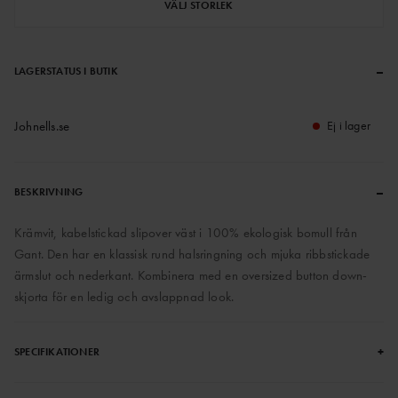
VÄLJ STORLEK
–
LAGERSTATUS I BUTIK
Johnells.se
Ej i lager
–
BESKRIVNING
Krämvit, kabelstickad slipover väst i 100% ekologisk bomull från
Gant. Den har en klassisk rund halsringning och mjuka ribbstickade
ärmslut och nederkant. Kombinera med en oversized button down-
skjorta för en ledig och avslappnad look.
+
SPECIFIKATIONER