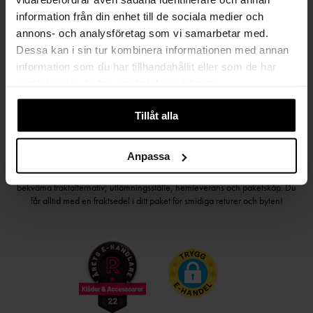
Håll dig uppdaterad
information från din enhet till de sociala medier och
PRENUMERERA PÅ VÅRT NYHETSBREV
annons- och analysföretag som vi samarbetar med.
Dessa kan i sin tur kombinera informationen med annan
Kvinna
Man
information som du har tillhandahållit eller som de har
samlat in när du har använt deras tjänster.
PRENUMERERA
Tillåt alla
Anpassa
HANDLA TRYGGT OCH SMIDIGT
Välj det betalsätt som passar dig med Klarna. Vi på Johnells erbjuder flera
bekväma fraktalternativ; utlämningsställe, hemleverans och paketskåp. Du
får alltid med en fraktsedel i ditt paket för smidiga returer och byten!