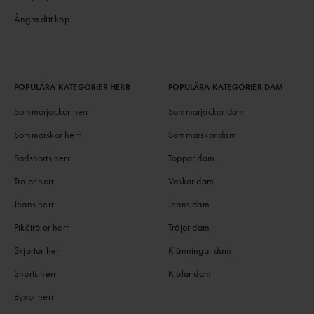
Ångra ditt köp
POPULÄRA KATEGORIER HERR
POPULÄRA KATEGORIER DAM
Sommarjackor herr
Sommarjackor dam
Sommarskor herr
Sommarskor dam
Badshorts herr
Toppar dam
Tröjor herr
Väskor dam
Jeans herr
Jeans dam
Pikétröjor herr
Tröjor dam
Skjortor herr
Klänningar dam
Shorts herr
Kjolar dam
Byxor herr