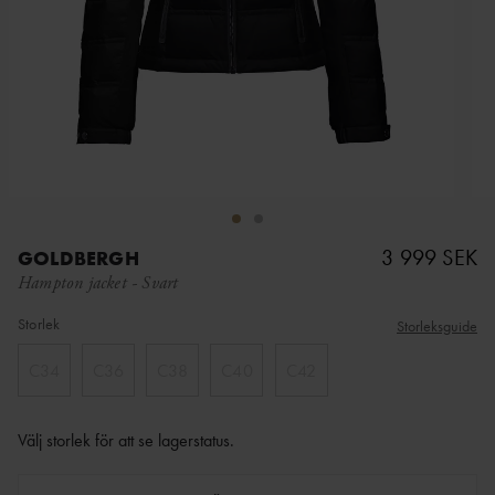
3 999 SEK
GOLDBERGH
Hampton jacket
-
Svart
Storlek
Storleksguide
C34
C36
C38
C40
C42
Välj storlek för att se lagerstatus
.