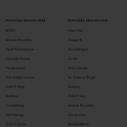
POPULÄRA BRANDS HERR
POPULÄRA BRANDS DAM
BOSS
Neo Noir
Moose Knuckles
Filippa K
Peak Performance
True Religion
Canada Goose
Inuikii
Parajumpers
Marc Jacobs
Polo Ralph Lauren
by Malene Birger
GANT tröja
Barbour
Barbour
GANT skor
J.Lindeberg
Moose Knuckles
Sail Racing
My Aurora
GANT jacka
Rockandblue