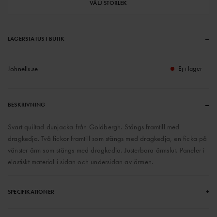
VÄLJ STORLEK
–
LAGERSTATUS I BUTIK
Johnells.se
Ej i lager
–
BESKRIVNING
Svart quiltad dunjacka från Goldbergh. Stängs framtill med
dragkedja. Två fickor framtill som stängs med dragkedja, en ficka på
vänster ärm som stängs med dragkedja. Justerbara ärmslut. Paneler i
elastiskt material i sidan och undersidan av ärmen.
+
SPECIFIKATIONER