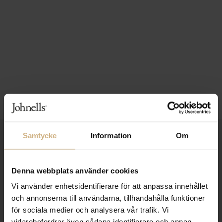
Samtycke
Information
Om
1-3 VARDAGARS LEVERANS
FRI FRAKT FRÅN 999 KR
Denna webbplats använder cookies
SAMLA BONUS I KUNDKLUBBEN
Vi använder enhetsidentifierare för att anpassa innehållet
och annonserna till användarna, tillhandahålla funktioner
för sociala medier och analysera vår trafik. Vi
vidarebefordrar även sådana identifierare och annan