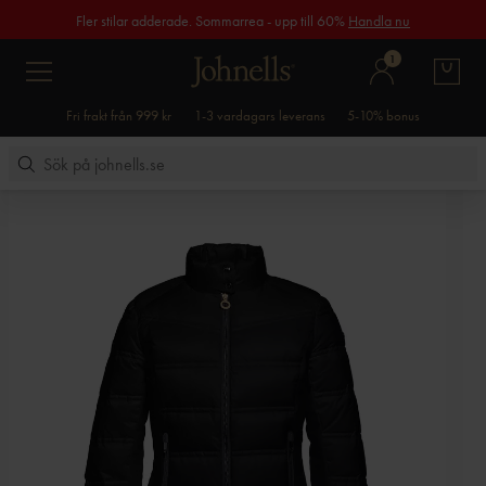
Fler stilar adderade. Sommarrea - upp till 60%
Handla nu
1
Fri frakt från 999 kr
1-3 vardagars leverans
5-10% bonus