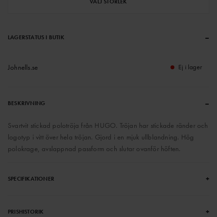
VÄLJ STORLEK
–
LAGERSTATUS I BUTIK
Johnells.se
Ej i lager
–
BESKRIVNING
Svartvit stickad polotröja från HUGO. Tröjan har stickade ränder och
logotyp i vitt över hela tröjan. Gjord i en mjuk ullblandning. Hög
polokrage, avslappnad passform och slutar ovanför höften.
+
SPECIFIKATIONER
+
PRISHISTORIK