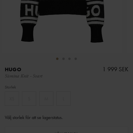
1 999 SEK
HUGO
Sismina Knit
-
Svart
Storlek
XS
S
M
L
Välj storlek för att se lagerstatus
.