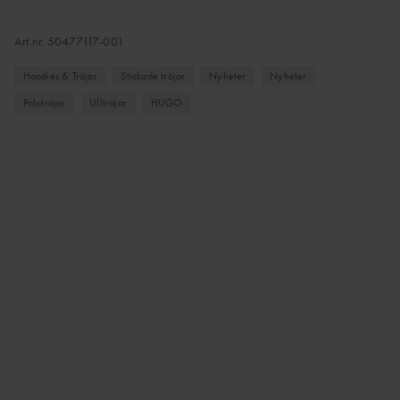
Art.nr.
50477117-001
Hoodies & Tröjor
Stickade tröjor
Nyheter
Nyheter
Polotröjor
Ulltröjor
HUGO