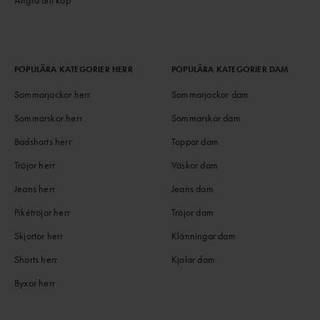
POPULÄRA KATEGORIER HERR
POPULÄRA KATEGORIER DAM
Sommarjackor herr
Sommarjackor dam
Sommarskor herr
Sommarskor dam
Badshorts herr
Toppar dam
Tröjor herr
Väskor dam
Jeans herr
Jeans dam
Pikétröjor herr
Tröjor dam
Skjortor herr
Klänningar dam
Shorts herr
Kjolar dam
Byxor herr