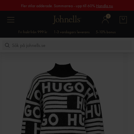
Fler stilar adderade. Sommarrea - upp till 60%
Handla nu
1
Fri frakt från 999 kr
1-3 vardagars leverans
5-10% bonus