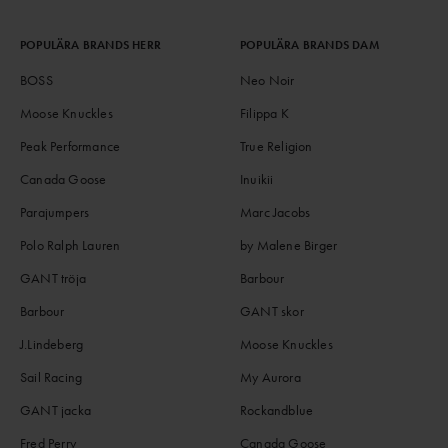
POPULÄRA BRANDS HERR
POPULÄRA BRANDS DAM
BOSS
Neo Noir
Moose Knuckles
Filippa K
Peak Performance
True Religion
Canada Goose
Inuikii
Parajumpers
Marc Jacobs
Polo Ralph Lauren
by Malene Birger
GANT tröja
Barbour
Barbour
GANT skor
J.Lindeberg
Moose Knuckles
Sail Racing
My Aurora
GANT jacka
Rockandblue
Fred Perry
Canada Goose