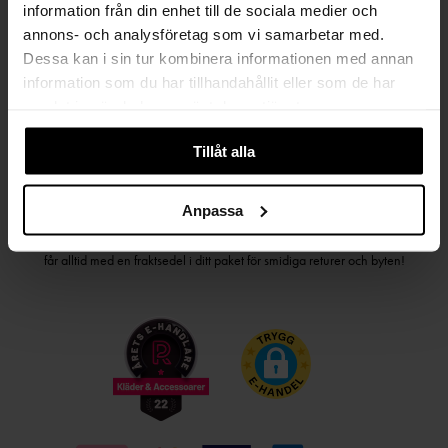
information från din enhet till de sociala medier och
PRENUMERERA PÅ VÅRT NYHETSBREV
annons- och analysföretag som vi samarbetar med.
Kvinna
Man
Dessa kan i sin tur kombinera informationen med annan
information som du har tillhandahållit eller som de har
samlat in när du har använt deras tjänster.
PRENUMERERA
Tillåt alla
HANDLA TRYGGT OCH SMIDIGT
Anpassa
Välj det betalsätt som passar dig med Klarna. Vi på Johnells erbjuder flera
bekväma fraktalternativ; utlämningsställe, hemleverans och paketskåp. Du
får alltid med en fraktsedel i ditt paket för smidiga returer och byten!