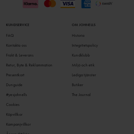
KUNDSERVICE
OM JOHNELLS
FAQ
Historia
Kontakta oss
Integritetspolicy
Frakt & Leverans
Kundklubb
Retur, Byte & Reklammation
Miljö och etik
Presentkort
Lediga tjänster
Dunguide
Butiker
#yesjohnells
The Journal
Cookies
Köpvillkor
Kampanjvillkor
Ångra ditt köp