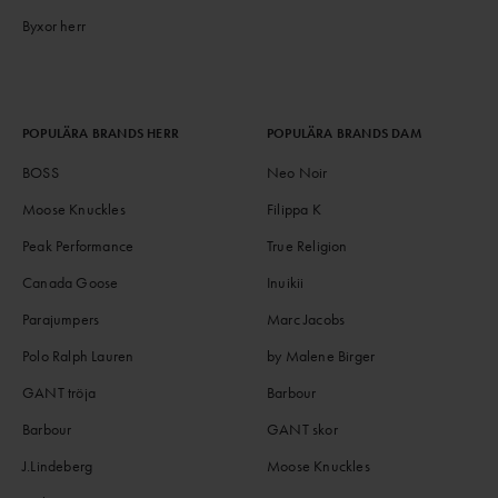
Byxor herr
POPULÄRA BRANDS HERR
POPULÄRA BRANDS DAM
BOSS
Neo Noir
Moose Knuckles
Filippa K
Peak Performance
True Religion
Canada Goose
Inuikii
Parajumpers
Marc Jacobs
Polo Ralph Lauren
by Malene Birger
GANT tröja
Barbour
Barbour
GANT skor
J.Lindeberg
Moose Knuckles