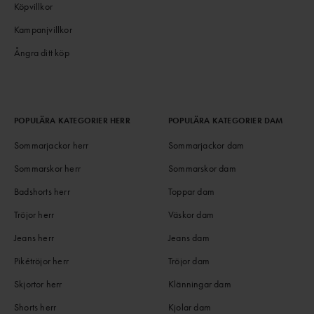
Köpvillkor
Kampanjvillkor
Ångra ditt köp
POPULÄRA KATEGORIER HERR
POPULÄRA KATEGORIER DAM
Sommarjackor herr
Sommarjackor dam
Sommarskor herr
Sommarskor dam
Badshorts herr
Toppar dam
Tröjor herr
Väskor dam
Jeans herr
Jeans dam
Pikétröjor herr
Tröjor dam
Skjortor herr
Klänningar dam
Shorts herr
Kjolar dam