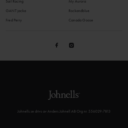
Sail Racing
My Aurora
GANT jacka
Rockandblue
Fred Perry
Canada Goose
Johnells.se drivs av Anders Johnell AB Org nr. 556029-7813