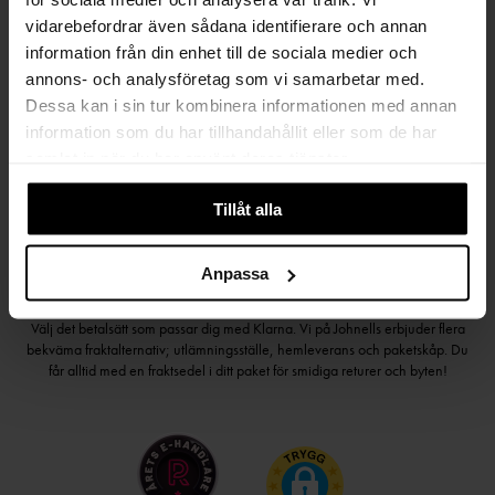
vidarebefordrar även sådana identifierare och annan
information från din enhet till de sociala medier och
Håll dig uppdaterad
annons- och analysföretag som vi samarbetar med.
PRENUMERERA PÅ VÅRT NYHETSBREV
Dessa kan i sin tur kombinera informationen med annan
information som du har tillhandahållit eller som de har
Kvinna
Man
samlat in när du har använt deras tjänster.
PRENUMERERA
Tillåt alla
Anpassa
HANDLA TRYGGT OCH SMIDIGT
Välj det betalsätt som passar dig med Klarna. Vi på Johnells erbjuder flera
bekväma fraktalternativ; utlämningsställe, hemleverans och paketskåp. Du
får alltid med en fraktsedel i ditt paket för smidiga returer och byten!