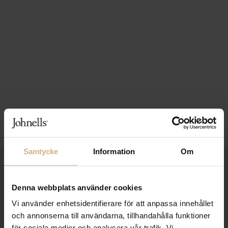
Samtycke
Information
Om
1-3 VARDAGARS LEVERANS
FRI FRAKT FRÅN 999 KR
Denna webbplats använder cookies
Vi använder enhetsidentifierare för att anpassa innehållet
SAMLA BONUS I KUNDKLUBBEN
och annonserna till användarna, tillhandahålla funktioner
för sociala medier och analysera vår trafik. Vi