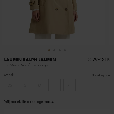
3 299 SEK
LAUREN RALPH LAUREN
Fx Mmry Trenchcoat
-
Beige
Storlek
Storleksguide
XS
S
M
L
XL
Välj storlek för att se lagerstatus
.