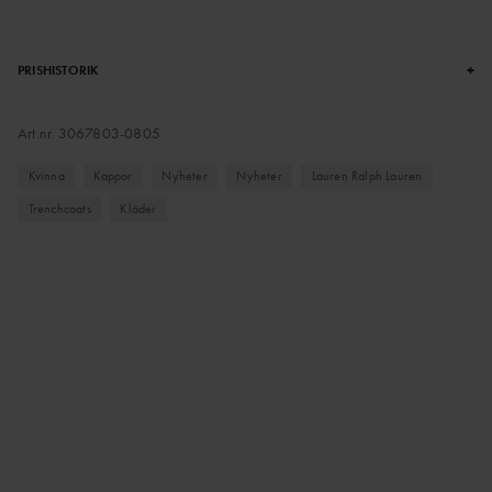
+
PRISHISTORIK
Art.nr.
3067803-0805
Kvinna
Kappor
Nyheter
Nyheter
Lauren Ralph Lauren
Trenchcoats
Kläder