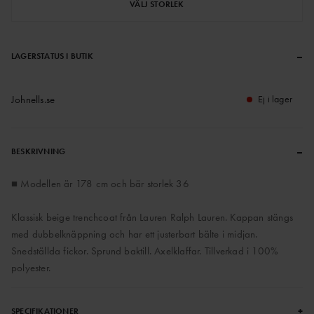
VÄLJ STORLEK
–
LAGERSTATUS I BUTIK
Johnells.se
Ej i lager
–
BESKRIVNING
■ Modellen är 178 cm och bär storlek 36
Klassisk beige trenchcoat från Lauren Ralph Lauren. Kappan stängs
med dubbelknäppning och har ett justerbart bälte i midjan.
Snedställda fickor. Sprund baktill. Axelklaffar. Tillverkad i 100%
polyester.
+
SPECIFIKATIONER