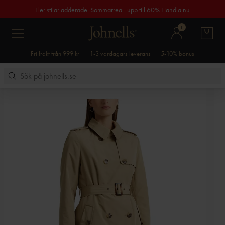
Fler stilar adderade. Sommarrea - upp till 60%
Handla nu
1
Fri frakt från 999 kr
1-3 vardagars leverans
5-10% bonus