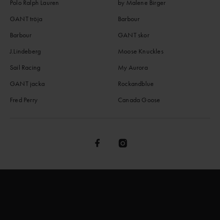
Polo Ralph Lauren
by Malene Birger
GANT tröja
Barbour
Barbour
GANT skor
J.Lindeberg
Moose Knuckles
Sail Racing
My Aurora
GANT jacka
Rockandblue
Fred Perry
Canada Goose