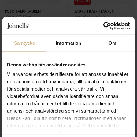
POLO RALPH LAUREN
LAUREN RALPH LAUREN
Knitted T-Shirt
Rev lrl skinny belt
1 199 SEK
1 199 SEK
719 SEK
Samtycke
Information
Om
Denna webbplats använder cookies
Vi använder enhetsidentifierare för att anpassa innehållet
och annonserna till användarna, tillhandahålla funktioner
för sociala medier och analysera vår trafik. Vi
vidarebefordrar även sådana identifierare och annan
information från din enhet till de sociala medier och
annons- och analysföretag som vi samarbetar med.
POLO RALPH LAUREN
LAUREN RALPH LAUREN
Dessa kan i sin tur kombinera informationen med annan
Woven Wide Leg Pant
Jovonie linen pant
information som du har tillhandahållit eller som de har
3 599 SEK
2 599 SEK
1 800 SEK
1 300 SEK
samlat in när du har använt deras tjänster.