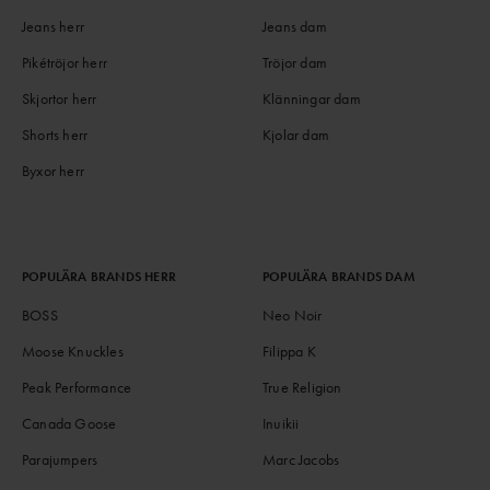
Jeans herr
Jeans dam
Pikétröjor herr
Tröjor dam
Skjortor herr
Klänningar dam
Shorts herr
Kjolar dam
Byxor herr
POPULÄRA BRANDS HERR
POPULÄRA BRANDS DAM
BOSS
Neo Noir
Moose Knuckles
Filippa K
Peak Performance
True Religion
Canada Goose
Inuikii
Parajumpers
Marc Jacobs