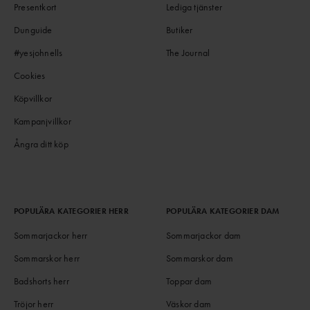
Presentkort
Lediga tjänster
Dunguide
Butiker
#yesjohnells
The Journal
Cookies
Köpvillkor
Kampanjvillkor
Ångra ditt köp
POPULÄRA KATEGORIER HERR
POPULÄRA KATEGORIER DAM
Sommarjackor herr
Sommarjackor dam
Sommarskor herr
Sommarskor dam
Badshorts herr
Toppar dam
Tröjor herr
Väskor dam