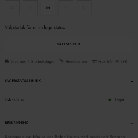
XS
S
M
L
XL
Välj storlek för att se lagerstatus
.
VÄLJ STORLEK
Leverans: 1-3 arbetsdagar
Hemleverans
Frakt från 49 SEK
–
LAGERSTATUS I BUTIK
Johnells.se
I lager
–
BESKRIVNING
Kortärmad top från Lauren Ralph Lauren med brodyr på ärmarna.