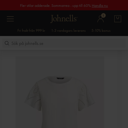
Fler stilar adderade. Sommarrea - upp till 60%
Handla nu
1
Fri frakt från 999 kr
1-3 vardagars leverans
5-10% bonus