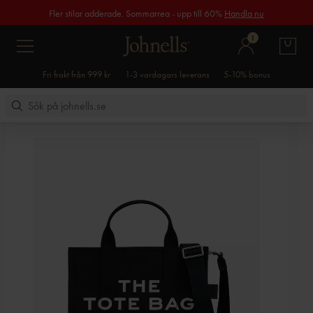
Fler stilar adderade. Sommarrea - upp till 60%
Handla nu
1
Fri frakt från 999 kr
1-3 vardagars leverans
5-10% bonus