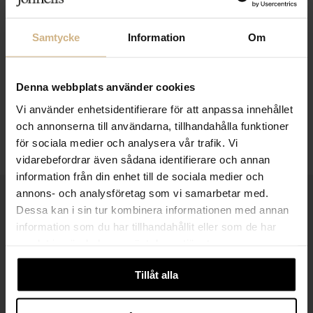
Samtycke
Information
Om
Denna webbplats använder cookies
Vi använder enhetsidentifierare för att anpassa innehållet
och annonserna till användarna, tillhandahålla funktioner
för sociala medier och analysera vår trafik. Vi
vidarebefordrar även sådana identifierare och annan
information från din enhet till de sociala medier och
annons- och analysföretag som vi samarbetar med.
1-3 VARDAGARS LEVERANS
Dessa kan i sin tur kombinera informationen med annan
information som du har tillhandahållit eller som de har
FRI FRAKT FRÅN 999 KR
samlat in när du har använt deras tjänster.
SAMLA BONUS I KUNDKLUBBEN
Tillåt alla