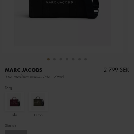
2 799 SEK
MARC JACOBS
The medium canvas tote
-
Svart
Färg
Lila
Grön
Storlek