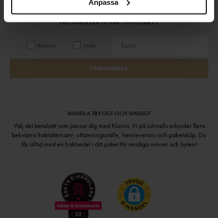
Anpassa
Håll dig uppdaterad
PRENUMERERA PÅ VÅRT NYHETSBREV
Kvinna
Man
PRENUMERERA
HANDLA TRYGGT OCH SMIDIGT
Välj det betalsätt som passar dig med Klarna. Vi på Johnells erbjuder flera
bekväma fraktalternativ; utlämningsställe, hemleverans och paketskåp. Du
får alltid med en fraktsedel i ditt paket för smidiga returer och byten!