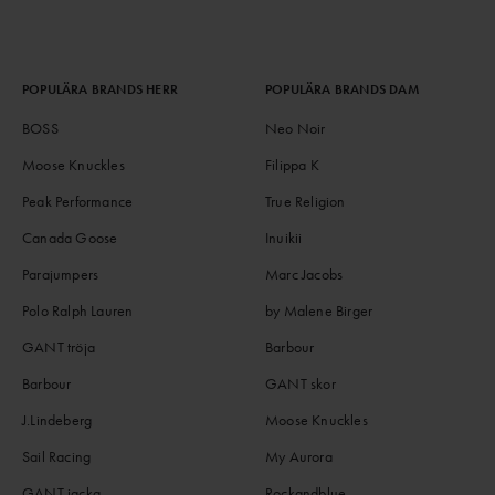
POPULÄRA BRANDS HERR
POPULÄRA BRANDS DAM
BOSS
Neo Noir
Moose Knuckles
Filippa K
Peak Performance
True Religion
Canada Goose
Inuikii
Parajumpers
Marc Jacobs
Polo Ralph Lauren
by Malene Birger
GANT tröja
Barbour
Barbour
GANT skor
J.Lindeberg
Moose Knuckles
Sail Racing
My Aurora
GANT jacka
Rockandblue