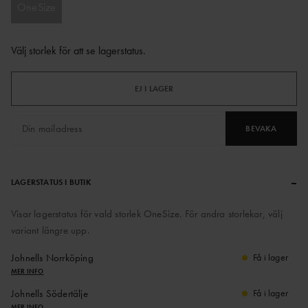
OneSize
Välj storlek för att se lagerstatus
.
EJ I LAGER
BEVAKA
–
LAGERSTATUS I BUTIK
Visar lagerstatus för vald storlek OneSize. För andra storlekar, välj
variant längre upp.
Johnells Norrköping
Få i lager
MER INFO
Johnells Södertälje
Få i lager
MER INFO