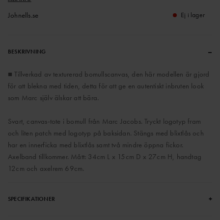
Johnells.se
Ej i lager
–
BESKRIVNING
■ Tillverkad av texturerad bomullscanvas, den här modellen är gjord
för att blekna med tiden, detta för att ge en autentiskt inbruten look
som Marc själv älskar att bära.
Svart, canvas-tote i bomull från Marc Jacobs. Tryckt logotyp fram
och liten patch med logotyp på baksidan. Stängs med blixtlås och
har en innerficka med blixtlås samt två mindre öppna fickor.
Axelband tillkommer. Mått: 34cm L x 15cm D x 27cm H, handtag
12cm och axelrem 69cm.
+
SPECIFIKATIONER