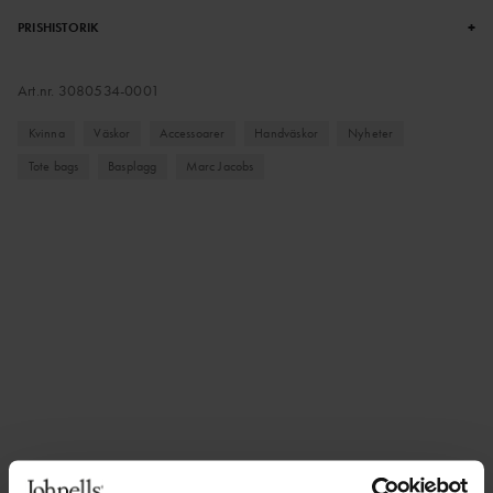
+
PRISHISTORIK
Art.nr.
3080534-0001
Kvinna
Väskor
Accessoarer
Handväskor
Nyheter
Tote bags
Basplagg
Marc Jacobs