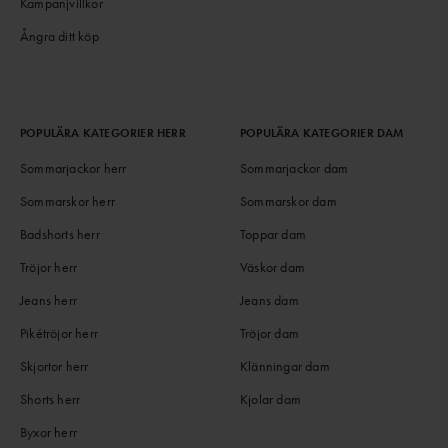
Kampanjvillkor
Ångra ditt köp
POPULÄRA KATEGORIER HERR
POPULÄRA KATEGORIER DAM
Sommarjackor herr
Sommarjackor dam
Sommarskor herr
Sommarskor dam
Badshorts herr
Toppar dam
Tröjor herr
Väskor dam
Jeans herr
Jeans dam
Pikétröjor herr
Tröjor dam
Skjortor herr
Klänningar dam
Shorts herr
Kjolar dam
Byxor herr