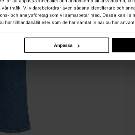
e för att anpassa innehållet och annonserna till användarna, tillh
vår trafik. Vi vidarebefordrar även sådana identifierare och anna
nnons- och analysföretag som vi samarbetar med. Dessa kan i sin
har tillhandahållit eller som de har samlat in när du har använt 
Anpassa