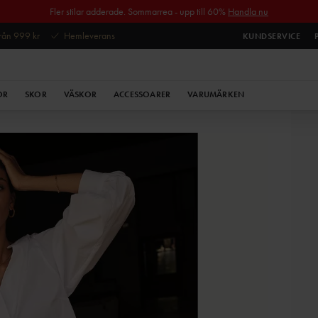
Fler stilar adderade. Sommarrea - upp till 60%
Handla nu
 från 999 kr
Hemleverans
KUNDSERVICE
OR
SKOR
VÄSKOR
ACCESSOARER
VARUMÄRKEN