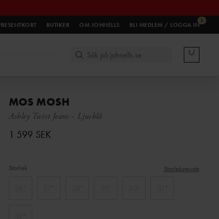
1
PRESENTKORT
BUTIKER
OM JOHNELLS
BLI MEDLEM / LOGGA IN
MOS MOSH
Ashley Twist Jeans
-
Ljusblå
1 599 SEK
Storlek
Storleksguide
26"
27"
28"
29"
30"
31"
32"