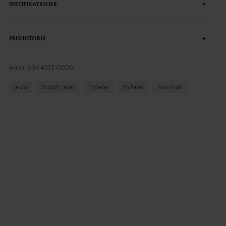
+
SPECIFIKATIONER
+
PRISHISTORIK
Art.nr.
3064013-0006
Jeans
Straight jeans
Nyheter
Nyheter
Mos Mosh