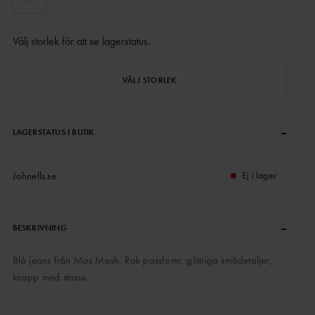
Välj storlek för att se lagerstatus
.
VÄLJ STORLEK
–
LAGERSTATUS I BUTIK
Johnells.se
Ej i lager
–
BESKRIVNING
Blå jeans från Mos Mosh. Rak passform, glittriga smådetaljer,
knapp med strass.