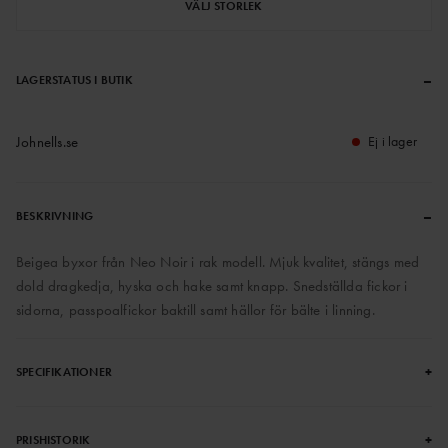
VÄLJ STORLEK
–
LAGERSTATUS I BUTIK
Johnells.se
Ej i lager
–
BESKRIVNING
Beigea byxor från Neo Noir i rak modell. Mjuk kvalitet, stängs med
dold dragkedja, hyska och hake samt knapp. Snedställda fickor i
sidorna, passpoalfickor baktill samt hällor för bälte i linning.
+
SPECIFIKATIONER
+
PRISHISTORIK