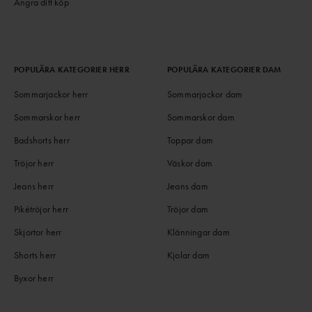
Ångra ditt köp
POPULÄRA KATEGORIER HERR
POPULÄRA KATEGORIER DAM
Sommarjackor herr
Sommarjackor dam
Sommarskor herr
Sommarskor dam
Badshorts herr
Toppar dam
Tröjor herr
Väskor dam
Jeans herr
Jeans dam
Pikétröjor herr
Tröjor dam
Skjortor herr
Klänningar dam
Shorts herr
Kjolar dam
Byxor herr