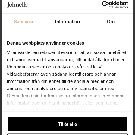
Samtycke
Information
Om
Denna webbplats använder cookies
Vi använder enhetsidentifierare för att anpassa innehållet
och annonserna till användarna, tillhandahålla funktioner
för sociala medier och analysera vår trafik. Vi
vidarebefordrar även sådana identifierare och annan
1-3 VARDAGARS LEVERANS
information från din enhet till de sociala medier och
annons- och analysföretag som vi samarbetar med.
FRI FRAKT FRÅN 999 KR
Dessa kan i sin tur kombinera informationen med annan
SAMLA BONUS I KUNDKLUBBEN
information som du har tillhandahållit eller som de har
samlat in när du har använt deras tjänster.
Tillåt alla
Håll dig uppdaterad