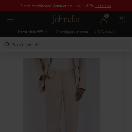
Fler stilar adderade. Sommarrea - upp till 60%
Handla nu
1
Fri frakt från 999 kr
1-3 vardagars leverans
5-10% bonus