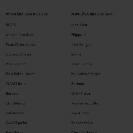
POPULÄRA BRANDS HERR
POPULÄRA BRANDS DAM
BOSS
Neo Noir
Moose Knuckles
Filippa K
Peak Performance
True Religion
Canada Goose
Inuikii
Parajumpers
Marc Jacobs
Polo Ralph Lauren
by Malene Birger
GANT tröja
Barbour
Barbour
GANT skor
J.Lindeberg
Moose Knuckles
Sail Racing
My Aurora
GANT jacka
Rockandblue
Fred Perry
Canada Goose