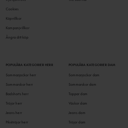
Cookies
Köpvillkor
Kampanjvillkor
Ångra ditt köp
POPULÄRA KATEGORIER HERR
POPULÄRA KATEGORIER DAM
Sommarjackor herr
Sommarjackor dam
Sommarskor herr
Sommarskor dam
Badshorts herr
Toppar dam
Tröjor herr
Väskor dam
Jeans herr
Jeans dam
Pikétröjor herr
Tröjor dam