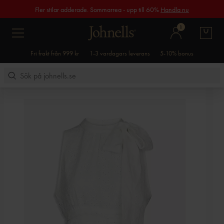
Fler stilar adderade. Sommarrea - upp till 60%
Handla nu
1
Fri frakt från 999 kr
1-3 vardagars leverans
5-10% bonus