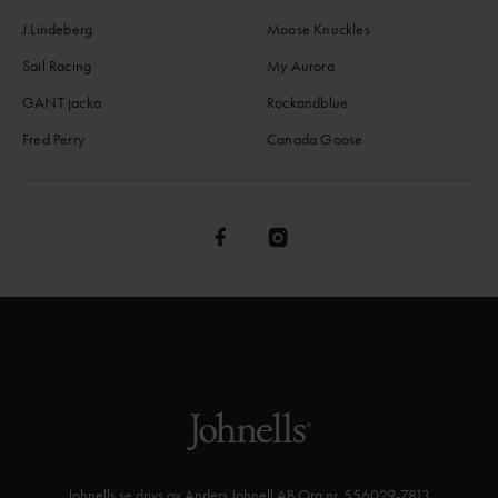
J.Lindeberg
Moose Knuckles
Sail Racing
My Aurora
GANT jacka
Rockandblue
Fred Perry
Canada Goose
Johnells.se drivs av Anders Johnell AB Org nr. 556029-7813