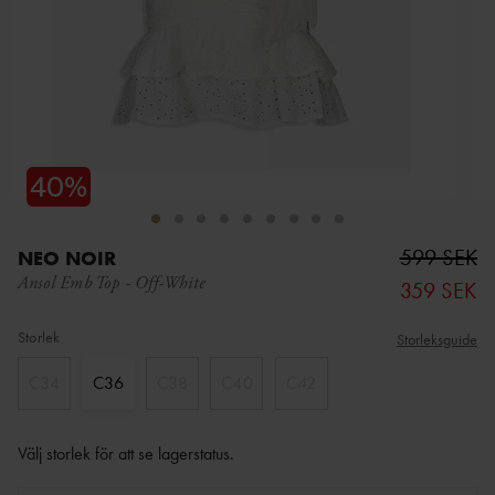
599 SEK
NEO NOIR
Ansol Emb Top
-
Off-White
359 SEK
Storlek
Storleksguide
C34
C36
C38
C40
C42
Välj storlek för att se lagerstatus
.