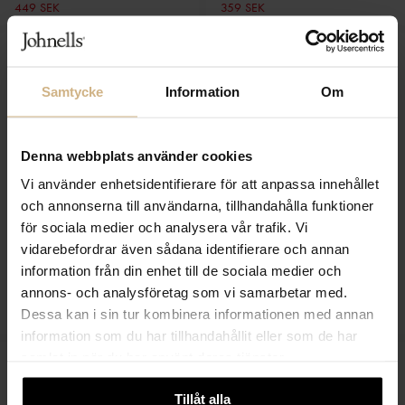
449 SEK
359 SEK
Samtycke
Information
Om
Denna webbplats använder cookies
Vi använder enhetsidentifierare för att anpassa innehållet
och annonserna till användarna, tillhandahålla funktioner
för sociala medier och analysera vår trafik. Vi
vidarebefordrar även sådana identifierare och annan
information från din enhet till de sociala medier och
NEO NOIR
NEO NOIR
Benuta Fluffy Cardigan
Rosa Oxford Shirt
annons- och analysföretag som vi samarbetar med.
749 SEK
749 SEK
Dessa kan i sin tur kombinera informationen med annan
375 SEK
524 SEK
information som du har tillhandahållit eller som de har
samlat in när du har använt deras tjänster.
Tillåt alla