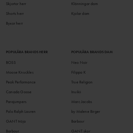
Skjortor herr
Klänningar dam
Shorts herr
Kjolar dam
Byxor herr
POPULÄRA BRANDS HERR
POPULÄRA BRANDS DAM
BOSS
Neo Noir
Moose Knuckles
Filippa K
Peak Performance
True Religion
Canada Goose
Inuikii
Parajumpers
Marc Jacobs
Polo Ralph Lauren
by Malene Birger
GANT tröja
Barbour
Barbour
GANT skor