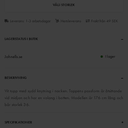
VÄLJ STORLEK
Leverans: 1-3 arbetsdagar
Hemleverans
Frakt från 49 SEK
–
LAGERSTATUS I BUTIK
Johnells.se
I lager
–
BESKRIVNING
Vit topp med sydd knytning i nacken. Toppens passform är åtsittande
vid midjan och har en volang i botten. Modellen är 176 cm lång och
bär storlek 36.
+
SPECIFIKATIONER