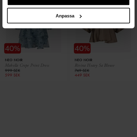
Anpassa
NEO NOIR
NEO NOIR
Mabella Crepe Print Dress
Rivina Heavy Sa Blouse
999 SEK
749 SEK
599 SEK
449 SEK