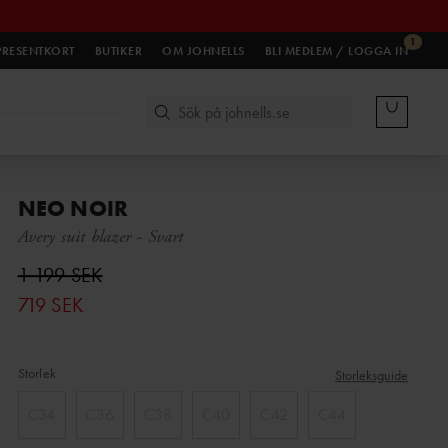
1
PRESENTKORT
BUTIKER
OM JOHNELLS
BLI MEDLEM / LOGGA IN
NEO NOIR
Avery suit blazer
-
Svart
1 199 SEK
719 SEK
Storlek
Storleksguide
C34
C36
C38
C40
C42
C44