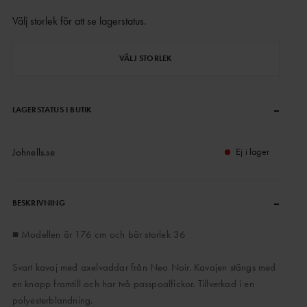
Välj storlek för att se lagerstatus
.
VÄLJ STORLEK
–
LAGERSTATUS I BUTIK
Johnells.se
Ej i lager
–
BESKRIVNING
■ Modellen är 176 cm och bär storlek 36
Svart kavaj med axelvaddar från Neo Noir. Kavajen stängs med
en knapp framtill och har två passpoalfickor. Tillverkad i en
polyesterblandning.