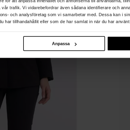
e för att anpassa innehållet och annonserna till användarna, tillh
vår trafik. Vi vidarebefordrar även sådana identifierare och anna
nnons- och analysföretag som vi samarbetar med. Dessa kan i sin
har tillhandahållit eller som de har samlat in när du har använt 
Anpassa