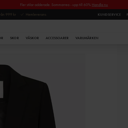
Fler stilar adderade. Sommarrea - upp till 60%
Handla nu
 från 999 kr
Hemleverans
KUNDSERVICE
OR
SKOR
VÄSKOR
ACCESSOARER
VARUMÄRKEN