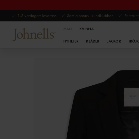
1-3 vardagars leverans
Samla bonus i kundklubben
Fri frakt
MAN
KVINNA
NYHETER
KLÄDER
JACKOR
TRÖJ