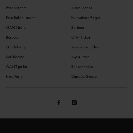
Parajumpers
Marc Jacobs
Polo Ralph Lauren
by Malene Birger
GANT tröja
Barbour
Barbour
GANT skor
J.Lindeberg
Moose Knuckles
Sail Racing
My Aurora
GANT jacka
Rockandblue
Fred Perry
Canada Goose