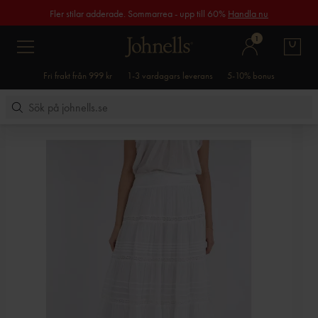
Fler stilar adderade. Sommarrea - upp till 60%
Handla nu
1
Fri frakt från 999 kr
1-3 vardagars leverans
5-10% bonus