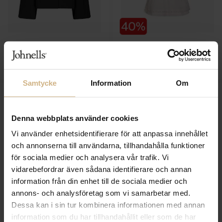
NEO NOIR
NEO NOIR
Tirsa Twill Jacket
Evienne S Voile Top
599 SEK
1 199 SEK
359 SEK
Samtycke
Information
Om
Denna webbplats använder cookies
Vi använder enhetsidentifierare för att anpassa innehållet
och annonserna till användarna, tillhandahålla funktioner
för sociala medier och analysera vår trafik. Vi
vidarebefordrar även sådana identifierare och annan
information från din enhet till de sociala medier och
annons- och analysföretag som vi samarbetar med.
Dessa kan i sin tur kombinera informationen med annan
NEO NOIR
NEO NOIR
information som du har tillhandahållit eller som de har