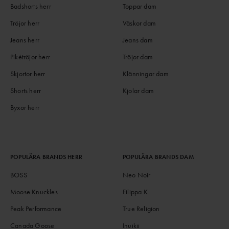
Badshorts herr
Toppar dam
Tröjor herr
Väskor dam
Jeans herr
Jeans dam
Pikétröjor herr
Tröjor dam
Skjortor herr
Klänningar dam
Shorts herr
Kjolar dam
Byxor herr
POPULÄRA BRANDS HERR
POPULÄRA BRANDS DAM
BOSS
Neo Noir
Moose Knuckles
Filippa K
Peak Performance
True Religion
Canada Goose
Inuikii