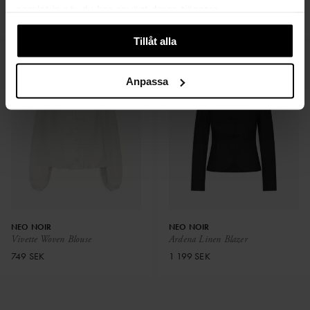
Benua Heavy Sateen Blouse
Tirsa Twill Jacket
samlat in när du har använt deras tjänster.
599 SEK
1 199 SEK
Tillåt alla
Anpassa
NEO NOIR
NEO NOIR
Vivette Woven Blouse
Ardena Linen Blazer
749 SEK
1 199 SEK