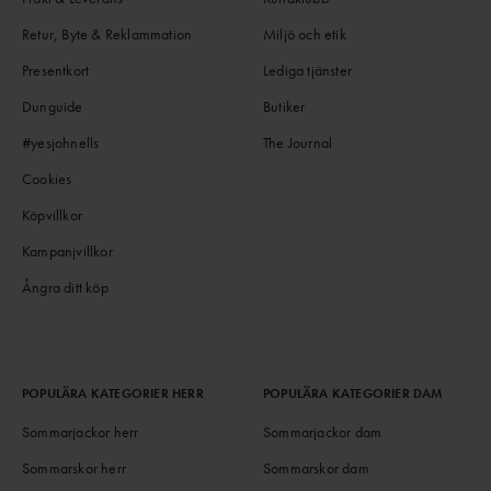
Retur, Byte & Reklammation
Miljö och etik
Presentkort
Lediga tjänster
Dunguide
Butiker
#yesjohnells
The Journal
Cookies
Köpvillkor
Kampanjvillkor
Ångra ditt köp
POPULÄRA KATEGORIER HERR
POPULÄRA KATEGORIER DAM
Sommarjackor herr
Sommarjackor dam
Sommarskor herr
Sommarskor dam