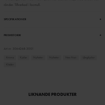
ränder. Tillverkad i bomull.
+
SPECIFIKATIONER
+
PRISHISTORIK
Art.nr.
3064268-3001
Kvinna
Kjolar
Nyheter
Nyheter
Neo Noir
Långkjolar
Kläder
LIKNANDE PRODUKTER