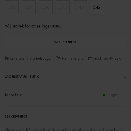
C32
C34
C36
C38
C40
C42
Välj storlek för att se lagerstatus
.
VÄLJ STORLEK
Leverans: 1-3 arbetsdagar
Hemleverans
Frakt från 49 SEK
–
LAGERSTATUS I BUTIK
Johnells.se
I lager
–
BESKRIVNING
Vit maxikjol från Neo Noir. Kjolen har elastisk midja med smock och