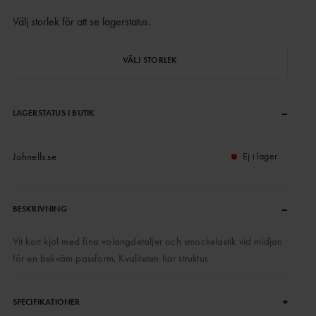
Välj storlek för att se lagerstatus
.
VÄLJ STORLEK
–
LAGERSTATUS I BUTIK
Johnells.se
Ej i lager
–
BESKRIVNING
Vit kort kjol med fina volangdetaljer och smockelastik vid midjan
för en bekväm passform. Kvaliteten har struktur.
+
SPECIFIKATIONER