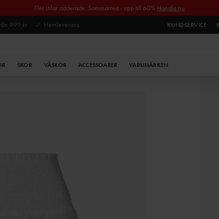
Fler stilar adderade. Sommarrea - upp till 60%
Handla nu
 från 999 kr
Hemleverans
KUNDSERVICE
OR
SKOR
VÄSKOR
ACCESSOARER
VARUMÄRKEN