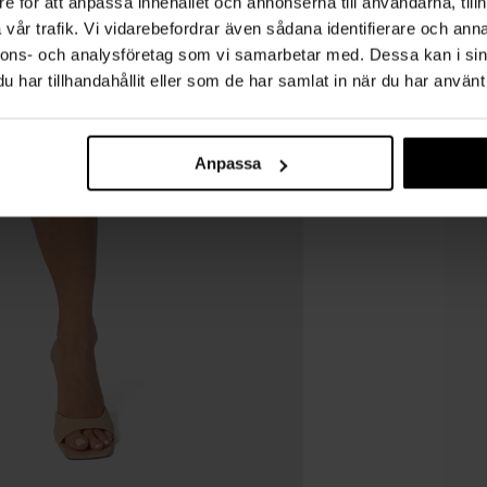
e för att anpassa innehållet och annonserna till användarna, tillh
vår trafik. Vi vidarebefordrar även sådana identifierare och anna
nnons- och analysföretag som vi samarbetar med. Dessa kan i sin
har tillhandahållit eller som de har samlat in när du har använt 
Anpassa