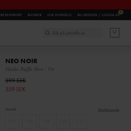
1
PRESENTKORT
BUTIKER
OM JOHNELLS
BLI MEDLEM / LOGGA IN
NEO NOIR
Heidie Ruffle Skirt
-
Vit
599 SEK
359 SEK
Storlek
Storleksguide
C34
C36
C38
C40
C42