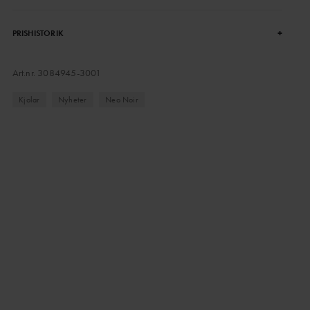
+
PRISHISTORIK
Art.nr.
3084945-3001
Kjolar
Nyheter
Neo Noir