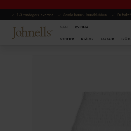
1-3 vardagars leverans
Samla bonus i kundklubben
Fri frakt
MAN
KVINNA
NYHETER
KLÄDER
JACKOR
TRÖJ