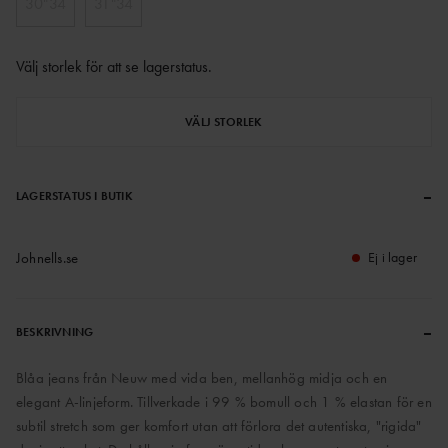
30"34
31"34
Välj storlek för att se lagerstatus
.
VÄLJ STORLEK
–
LAGERSTATUS I BUTIK
Johnells.se
Ej i lager
–
BESKRIVNING
Blåa jeans från Neuw med vida ben, mellanhög midja och en
elegant A-linjeform. Tillverkade i 99 % bomull och 1 % elastan för en
subtil stretch som ger komfort utan att förlora det autentiska, "rigida"