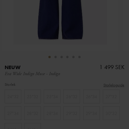
1 499 SEK
NEUW
Eva Wide Indigo Muse
-
Indigo
Storlek
Storleksguide
24"32
25"32
25"34
26"32
26"34
27"32
27"34
28"32
28"34
29"32
29"34
30"32