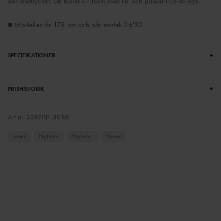
denimuttrycket. De håller sin form över tid och passar true-to-size.
■ Modellen är 178 cm och bär storlek 26'32
+
SPECIFIKATIONER
+
PRISHISTORIK
Art.nr.
3082181-3088
Jeans
Nyheter
Nyheter
Neuw