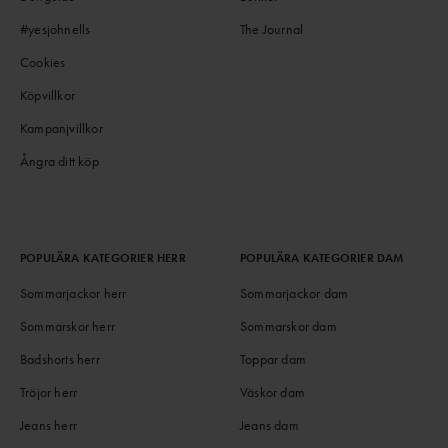
#yesjohnells
The Journal
Cookies
Köpvillkor
Kampanjvillkor
Ångra ditt köp
POPULÄRA KATEGORIER HERR
POPULÄRA KATEGORIER DAM
Sommarjackor herr
Sommarjackor dam
Sommarskor herr
Sommarskor dam
Badshorts herr
Toppar dam
Tröjor herr
Väskor dam
Jeans herr
Jeans dam