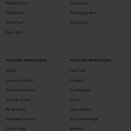
Pikétröjor herr
Tröjor dam
Skjortor herr
Klänningar dam
Shorts herr
Kjolar dam
Byxor herr
POPULÄRA BRANDS HERR
POPULÄRA BRANDS DAM
BOSS
Neo Noir
Moose Knuckles
Filippa K
Peak Performance
True Religion
Canada Goose
Inuikii
Parajumpers
Marc Jacobs
Polo Ralph Lauren
by Malene Birger
GANT tröja
Barbour