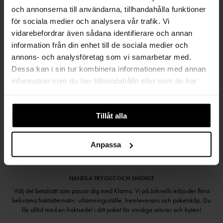
FRI FRAKT FRÅN 999 KR
och annonserna till användarna, tillhandahålla funktioner
för sociala medier och analysera vår trafik. Vi
SAMLA BONUS I KUNDKLUBBEN
vidarebefordrar även sådana identifierare och annan
information från din enhet till de sociala medier och
annons- och analysföretag som vi samarbetar med.
Dessa kan i sin tur kombinera informationen med annan
Håll dig uppdaterad
information som du har tillhandahållit eller som de har
PRENUMERERA PÅ VÅRT NYHETSBREV
samlat in när du har använt deras tjänster.
Kvinna
Man
Tillåt alla
PRENUMERERA
Anpassa
HANDLA TRYGGT OCH SMIDIGT
Välj det betalsätt som passar dig med Klarna. Vi på Johnells erbjuder flera
bekväma fraktalternativ; utlämningsställe, hemleverans och paketskåp. Du
får alltid med en fraktsedel i ditt paket för smidiga returer och byten!