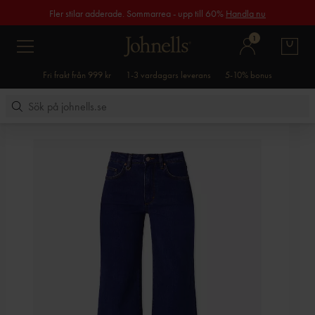
Fler stilar adderade. Sommarrea - upp till 60%
Handla nu
1
Fri frakt från 999 kr
1-3 vardagars leverans
5-10% bonus