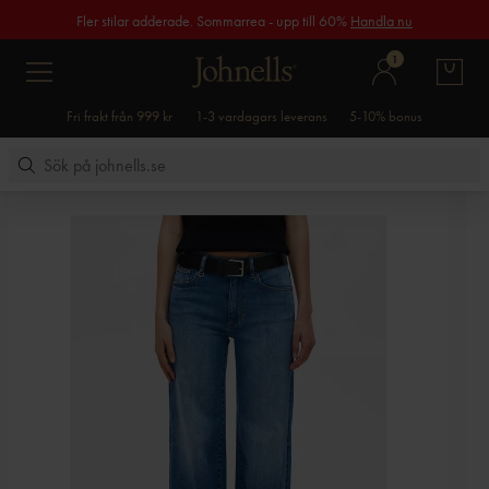
Fler stilar adderade. Sommarrea - upp till 60%
Handla nu
1
Fri frakt från 999 kr
1-3 vardagars leverans
5-10% bonus