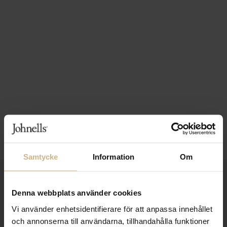
Samtycke
Information
Om
1-3 VARDAGARS LEVERANS
Denna webbplats använder cookies
FRI FRAKT FRÅN 999 KR
Vi använder enhetsidentifierare för att anpassa innehållet
SAMLA BONUS I KUNDKLUBBEN
och annonserna till användarna, tillhandahålla funktioner