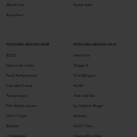
Shorts herr
Kjolar dam
Byxor herr
POPULÄRA BRANDS HERR
POPULÄRA BRANDS DAM
BOSS
Neo Noir
Moose Knuckles
Filippa K
Peak Performance
True Religion
Canada Goose
Inuikii
Parajumpers
Marc Jacobs
Polo Ralph Lauren
by Malene Birger
GANT tröja
Barbour
Barbour
GANT skor
J.Lindeberg
Moose Knuckles