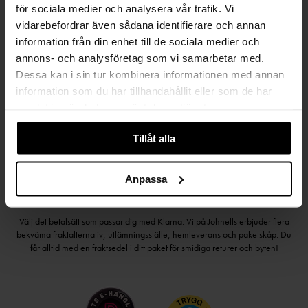
för sociala medier och analysera vår trafik. Vi
vidarebefordrar även sådana identifierare och annan
information från din enhet till de sociala medier och
Håll dig uppdaterad
annons- och analysföretag som vi samarbetar med.
Dessa kan i sin tur kombinera informationen med annan
PRENUMERERA PÅ VÅRT NYHETSBREV
information som du har tillhandahållit eller som de har
samlat in när du har använt deras tjänster.
Kvinna
Man
Tillåt alla
PRENUMERERA
Anpassa
HANDLA TRYGGT OCH SMIDIGT
Välj det betalsätt som passar dig med Klarna. Vi på Johnells erbjuder flera
bekväma fraktalternativ; utlämningsställe, hemleverans och paketskåp. Du
får alltid med en fraktsedel i ditt paket för smidiga returer och byten!