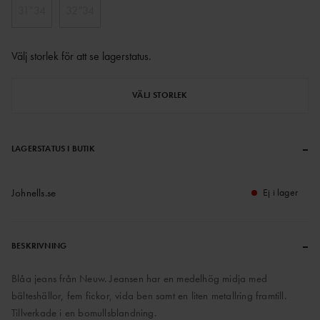
31"34
32"34
Välj storlek för att se lagerstatus
.
VÄLJ STORLEK
–
LAGERSTATUS I BUTIK
Johnells.se
Ej i lager
–
BESKRIVNING
Blåa jeans från Neuw. Jeansen har en medelhög midja med
bälteshällor, fem fickor, vida ben samt en liten metallring framtill.
Tillverkade i en bomullsblandning.