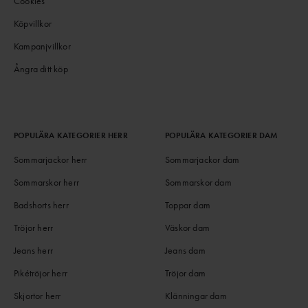
Cookies
Köpvillkor
Kampanjvillkor
Ångra ditt köp
POPULÄRA KATEGORIER HERR
POPULÄRA KATEGORIER DAM
Sommarjackor herr
Sommarjackor dam
Sommarskor herr
Sommarskor dam
Badshorts herr
Toppar dam
Tröjor herr
Väskor dam
Jeans herr
Jeans dam
Pikétröjor herr
Tröjor dam
Skjortor herr
Klänningar dam