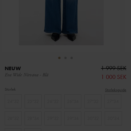
1 999 SEK
NEUW
Eva Wide Nirvana
-
Blå
1 000 SEK
Storlek
Storleksguide
24"32
25"32
26"32
26"34
27"32
27"34
28"32
28"34
29"32
29"34
30"32
30"34