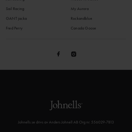
Sail Racing
My Aurora
GANT jacka
Rockandblue
Fred Perry
Canada Goose
Johnells.se drivs av Anders Johnell AB Org nr. 556029-7813