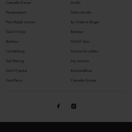
Canada Goose
Inuikii
Parajumpers
Marc Jacobs
Polo Ralph Lauren
by Malene Birger
GANT tröja
Barbour
Barbour
GANT skor
J.Lindeberg
Moose Knuckles
Sail Racing
My Aurora
GANT jacka
Rockandblue
Fred Perry
Canada Goose