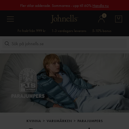
Fler stilar adderade. Sommarrea - upp till 60%
Handla nu
1
Fri frakt från 999 kr
1-3 vardagars leverans
5-10% bonus
KVINNA
VARUMÄRKEN
PARAJUMPERS