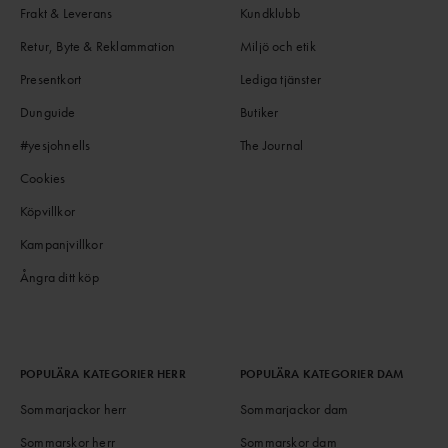
Frakt & Leverans
Kundklubb
Retur, Byte & Reklammation
Miljö och etik
Presentkort
Lediga tjänster
Dunguide
Butiker
#yesjohnells
The Journal
Cookies
Köpvillkor
Kampanjvillkor
Ångra ditt köp
POPULÄRA KATEGORIER HERR
POPULÄRA KATEGORIER DAM
Sommarjackor herr
Sommarjackor dam
Sommarskor herr
Sommarskor dam