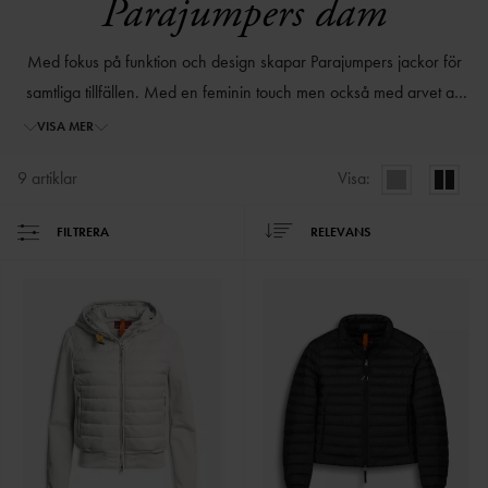
Parajumpers dam
Med fokus på funktion och design skapar Parajumpers jackor för
samtliga tillfällen. Med en feminin touch men också med arvet av
fallskärmsräddarna ,vars uniformer står till grund för Parajumpers
VISA MER
unika design, finns en jacka för varje kvinna.
9
artiklar
Visa:
FILTRERA
RELEVANS