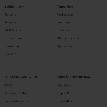
Badshorts herr
Toppar dam
Tröjor herr
Väskor dam
Jeans herr
Jeans dam
Pikétröjor herr
Tröjor dam
Skjortor herr
Klänningar dam
Shorts herr
Kjolar dam
Byxor herr
POPULÄRA BRANDS HERR
POPULÄRA BRANDS DAM
BOSS
Neo Noir
Moose Knuckles
Filippa K
Peak Performance
True Religion