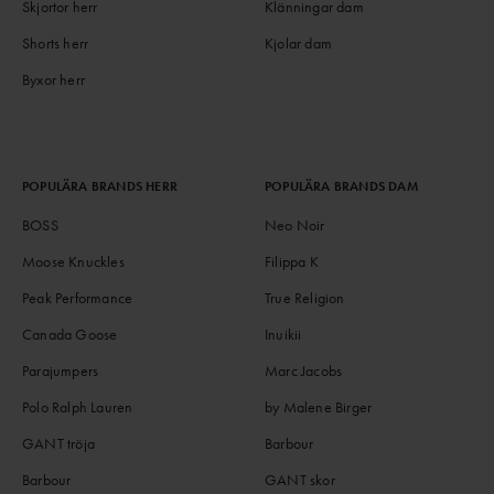
skidåkning. Jackor märkta R&D är de bästa skidjackorna Peak
Skjortor herr
Klänningar dam
Performance någonsin tagit fram.
Shorts herr
Kjolar dam
Byxor herr
POPULÄRA BRANDS HERR
POPULÄRA BRANDS DAM
BOSS
Neo Noir
Moose Knuckles
Filippa K
Peak Performance
True Religion
Canada Goose
Inuikii
Parajumpers
Marc Jacobs
Polo Ralph Lauren
by Malene Birger
GANT tröja
Barbour
Barbour
GANT skor