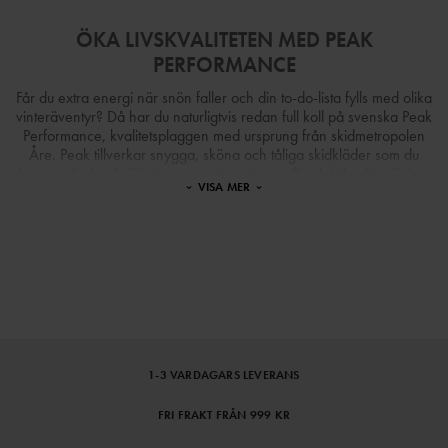
ÖKA LIVSKVALITETEN MED PEAK
PERFORMANCE
Får du extra energi när snön faller och din to-do-lista fylls med olika
vinteräventyr? Då har du naturligtvis redan full koll på svenska Peak
Performance, kvalitetsplaggen med ursprung från skidmetropolen
Åre. Peak tillverkar snygga, sköna och tåliga skidkläder som du
kan använda såväl i pisten som i vardagen till och från din träning.
⌄
⌄
VISA MER
Plaggen är sannolikt de snyggaste, skönaste och tåligaste
skidkläderna som du kan ha i backen. Funktionellt mode när det är
som bäst. Du kan till och med bygga din skidstil inifrån och ut. Peak
tillverkar även strumpor, shorts och underställ av mycket hög
kvalitet.
Tips på Peak-favoriter för dam
Peak Performance har utöver
vinterjackor
och skidställ även många
1-3 VARDAGARS LEVERANS
snygga
Peak hoodies dam
,
Peak mössor dam
och Peak kepsar
dam som ger dig rätt look off-pist och i liften såväl som i din vardag,
FRI FRAKT FRÅN 999 KR
exempelvis till och från träningen. På after-skin eller på väg till