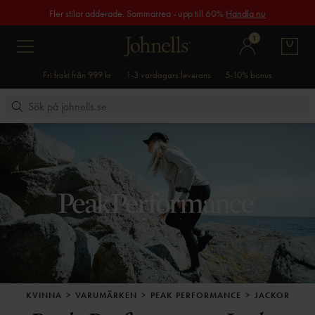
Fler stilar adderade. Sommarrea - upp till 60%
Handla nu
1
Fri frakt från 999 kr
1-3 vardagars leverans
5-10% bonus
KVINNA
VARUMÄRKEN
PEAK PERFORMANCE
JACKOR