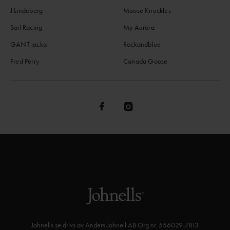
J.Lindeberg
Moose Knuckles
Sail Racing
My Aurora
GANT jacka
Rockandblue
Fred Perry
Canada Goose
Johnells.se drivs av Anders Johnell AB Org nr. 556029-7813