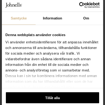
Samtycke
Information
Om
Denna webbplats använder cookies
Vi använder enhetsidentifierare för att anpassa innehållet
och annonserna till användarna, tillhandahålla funktioner
för sociala medier och analysera vår trafik. Vi
vidarebefordrar även sådana identifierare och annan
SAMSOE SAMSOE
SAMSOE SAMSOE
Saandressa Dress
Satilly Skirt
information från din enhet till de sociala medier och
1 999 SEK
1 899 SEK
annons- och analysföretag som vi samarbetar med.
Dessa kan i sin tur kombinera informationen med annan
information som du har tillhandahållit eller som de har
samlat in när du har använt deras tjänster.
Tillåt alla