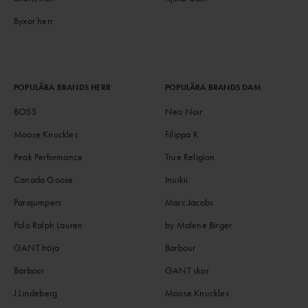
Byxor herr
POPULÄRA BRANDS HERR
POPULÄRA BRANDS DAM
BOSS
Neo Noir
Moose Knuckles
Filippa K
Peak Performance
True Religion
Canada Goose
Inuikii
Parajumpers
Marc Jacobs
Polo Ralph Lauren
by Malene Birger
GANT tröja
Barbour
Barbour
GANT skor
J.Lindeberg
Moose Knuckles