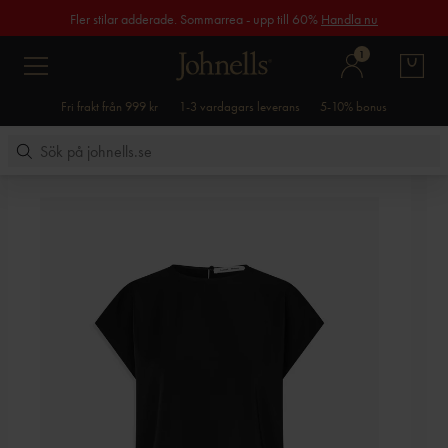
Fler stilar adderade. Sommarrea - upp till 60%
Handla nu
1
Fri frakt från 999 kr
1-3 vardagars leverans
5-10% bonus