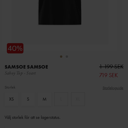
1 199 SEK
SAMSOE SAMSOE
Sahoy Top
-
Svart
719 SEK
Storlek
Storleksguide
XS
S
M
L
XL
Välj storlek för att se lagerstatus
.