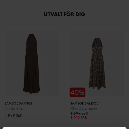
UTVALT FÖR DIG
SAMSOE SAMSOE
SAMSOE SAMSOE
Saniva Dress
Rheo Dress Blom
1 699 SEK
1 899 SEK
1 019 SEK