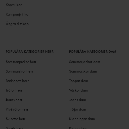
Köpvillkor
Kampanjvillkor
Ångra ditt köp
POPULÄRA KATEGORIER HERR
POPULÄRA KATEGORIER DAM
Sommarjackor herr
Sommarjackor dam
Sommarskor herr
Sommarskor dam
Badshorts herr
Toppar dam
Tröjor herr
Väskor dam
Jeans herr
Jeans dam
Pikétröjor herr
Tröjor dam
Skjortor herr
Klänningar dam
Shorts herr
Kjolar dam