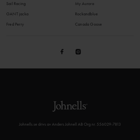
Sail Racing
My Aurora
GANT jacka
Rockandblue
Fred Perry
Canada Goose
Johnells.se drivs av Anders Johnell AB Org nr. 556029-7813