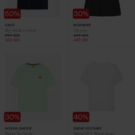
GANT
RODEBJER
Reg shield ss t-shirt
Dory tee
599 SEK
699 SEK
300 SEK
489 SEK
ACQUA LIMONE
ZADIG VOLTAIRE
Heavy Tee Spritz
Marta PCL Wings Strass