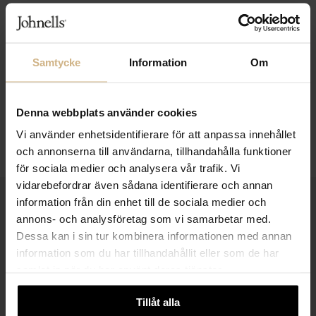
Samtycke
Information
Om
Denna webbplats använder cookies
Vi använder enhetsidentifierare för att anpassa innehållet
och annonserna till användarna, tillhandahålla funktioner
för sociala medier och analysera vår trafik. Vi
vidarebefordrar även sådana identifierare och annan
information från din enhet till de sociala medier och
1-3 VARDAGARS LEVERANS
annons- och analysföretag som vi samarbetar med.
FRI FRAKT FRÅN 999 KR
Dessa kan i sin tur kombinera informationen med annan
information som du har tillhandahållit eller som de har
SAMLA BONUS I KUNDKLUBBEN
samlat in när du har använt deras tjänster.
Tillåt alla