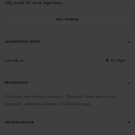
Välj storlek för att se lagerstatus
.
VÄLJ STORLEK
–
LAGERSTATUS I BUTIK
Johnells.se
Ej i lager
–
BESKRIVNING
Vit skjorta med Feminin passform. Tillverkad i linne med en slät
knappslå, enkla manschetter och klassisk krage.
+
SPECIFIKATIONER