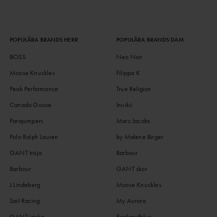
POPULÄRA BRANDS HERR
POPULÄRA BRANDS DAM
BOSS
Neo Noir
Moose Knuckles
Filippa K
Peak Performance
True Religion
Canada Goose
Inuikii
Parajumpers
Marc Jacobs
Polo Ralph Lauren
by Malene Birger
GANT tröja
Barbour
Barbour
GANT skor
J.Lindeberg
Moose Knuckles
Sail Racing
My Aurora
GANT jacka
Rockandblue