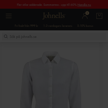
Fler stilar adderade. Sommarrea - upp till 60%
Handla nu
1
Fri frakt från 999 kr
1-3 vardagars leverans
5-10% bonus