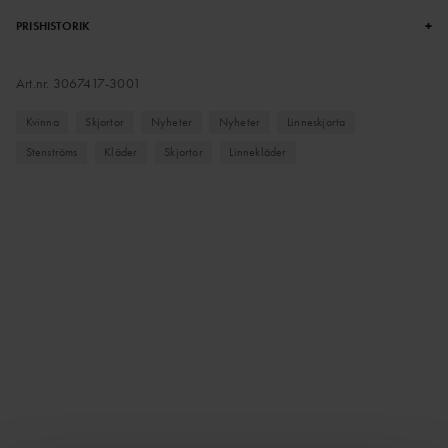
+
PRISHISTORIK
Art.nr.
3067417-3001
Kvinna
Skjortor
Nyheter
Nyheter
Linneskjorta
Stenströms
Kläder
Skjortor
Linnekläder