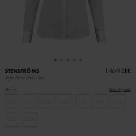
1 699 SEK
STENSTRÖMS
Sofie linen shirt
-
Vit
Storlek
Storleksguide
C32
C34
C36
C38
C40
C42
C44
C46
C48