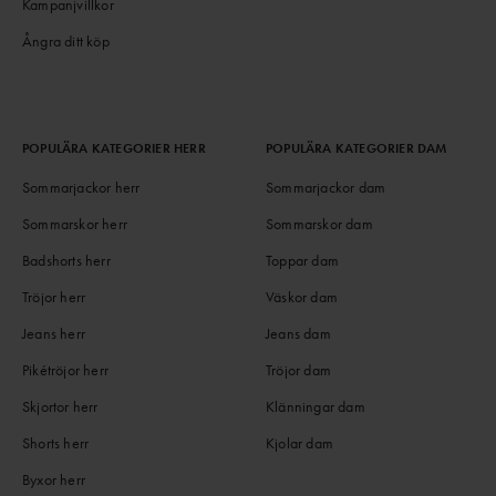
Kampanjvillkor
Ångra ditt köp
POPULÄRA KATEGORIER HERR
POPULÄRA KATEGORIER DAM
Sommarjackor herr
Sommarjackor dam
Sommarskor herr
Sommarskor dam
Badshorts herr
Toppar dam
Tröjor herr
Väskor dam
Jeans herr
Jeans dam
Pikétröjor herr
Tröjor dam
Skjortor herr
Klänningar dam
Shorts herr
Kjolar dam
Byxor herr