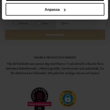
Håll dig uppdaterad
Anpassa
PRENUMERERA PÅ VÅRT NYHETSBREV
Kvinna
Man
PRENUMERERA
HANDLA TRYGGT OCH SMIDIGT
Välj det betalsätt som passar dig med Klarna. Vi på Johnells erbjuder flera
bekväma fraktalternativ; utlämningsställe, hemleverans och paketskåp. Du
får alltid med en fraktsedel i ditt paket för smidiga returer och byten!