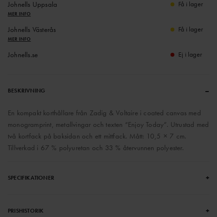
Johnells Uppsala
Få i lager
MER INFO
Johnells Västerås
Få i lager
MER INFO
Johnells.se
Ej i lager
–
BESKRIVNING
En kompakt korthållare från Zadig & Voltaire i coated canvas med
monogramprint, metallvingar och texten “Enjoy Today”. Utrustad med
två kortfack på baksidan och ett mittfack. Mått: 10,5 × 7 cm.
Tillverkad i 67 % polyuretan och 33 % återvunnen polyester.
+
SPECIFIKATIONER
+
PRISHISTORIK