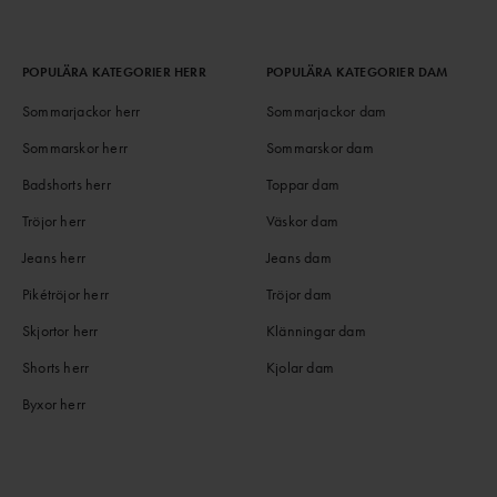
POPULÄRA KATEGORIER HERR
POPULÄRA KATEGORIER DAM
Sommarjackor herr
Sommarjackor dam
Sommarskor herr
Sommarskor dam
Badshorts herr
Toppar dam
Tröjor herr
Väskor dam
Jeans herr
Jeans dam
Pikétröjor herr
Tröjor dam
Skjortor herr
Klänningar dam
Shorts herr
Kjolar dam
Byxor herr