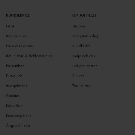
KUNDSERVICE
OM JOHNELLS
FAQ
Historia
Kontakta oss
Integritetspolicy
Frakt & Leverans
Kundklubb
Retur, Byte & Reklammation
Miljö och etik
Presentkort
Lediga tjänster
Dunguide
Butiker
#yesjohnells
The Journal
Cookies
Köpvillkor
Kampanjvillkor
Ångra ditt köp