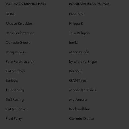
POPULÄRA BRANDS HERR
POPULÄRA BRANDS DAM
BOSS
Neo Noir
Moose Knuckles
Filippa K
Peak Performance
True Religion
Canada Goose
Inuikii
Parajumpers
Marc Jacobs
Polo Ralph Lauren
by Malene Birger
GANT tröja
Barbour
Barbour
GANT skor
J.Lindeberg
Moose Knuckles
Sail Racing
My Aurora
GANT jacka
Rockandblue
Fred Perry
Canada Goose