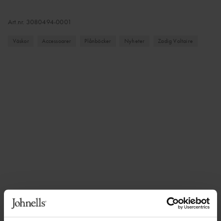
Art.nr.
3080494-0001
Väskor
Accessoarer
Plånböcker
Nyheter
Zadig Voltaire