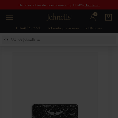
Fler stilar adderade. Sommarrea - upp till 60%
Handla nu
1
Fri frakt från 999 kr
1-3 vardagars leverans
5-10% bonus