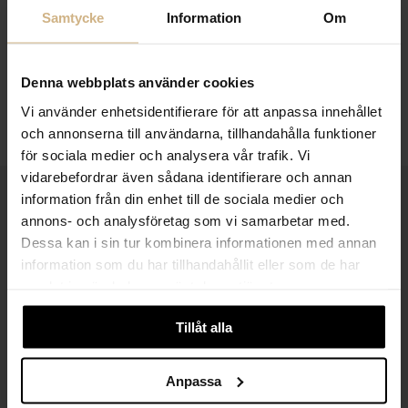
Samtycke
Information
Om
Denna webbplats använder cookies
Vi använder enhetsidentifierare för att anpassa innehållet
och annonserna till användarna, tillhandahålla funktioner
för sociala medier och analysera vår trafik. Vi
vidarebefordrar även sådana identifierare och annan
information från din enhet till de sociala medier och
1-3 VARDAGARS LEVERANS
annons- och analysföretag som vi samarbetar med.
FRI FRAKT FRÅN 999 KR
Dessa kan i sin tur kombinera informationen med annan
information som du har tillhandahållit eller som de har
SAMLA BONUS I KUNDKLUBBEN
samlat in när du har använt deras tjänster.
Tillåt alla
Håll dig uppdaterad
Anpassa
PRENUMERERA PÅ VÅRT NYHETSBREV