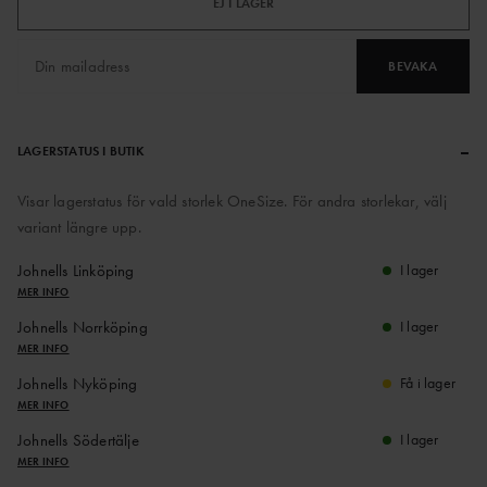
EJ I LAGER
BEVAKA
–
LAGERSTATUS I BUTIK
Visar lagerstatus för vald storlek OneSize. För andra storlekar, välj
variant längre upp.
Johnells Linköping
I lager
MER INFO
Johnells Norrköping
I lager
MER INFO
Johnells Nyköping
Få i lager
MER INFO
Johnells Södertälje
I lager
MER INFO