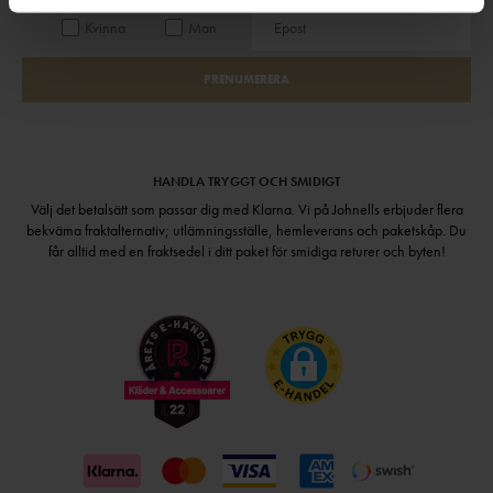
Kvinna
Man
PRENUMERERA
HANDLA TRYGGT OCH SMIDIGT
Välj det betalsätt som passar dig med Klarna. Vi på Johnells erbjuder flera
bekväma fraktalternativ; utlämningsställe, hemleverans och paketskåp. Du
får alltid med en fraktsedel i ditt paket för smidiga returer och byten!