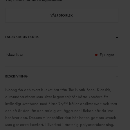
VÄLJ STORLEK
–
LAGERSTATUS I BUTIK
Johnells.se
Ej i lager
–
BESKRIVNING
Neongrön och svart bucket hat från The North Face. Klassisk,
allroundpassform som sitter lagom tajt för bästa komfort. Ett
invändigt svettband med FlashDry™ håller ansiktet svalt och torrt
och så är den lätt och smidig att lägga ner i fickan när du inte
behöver den. Dessutom innehåller den här hatten gott om stretch
som ger extra komfort. Tillverkad i stretchig polyesterblandning.