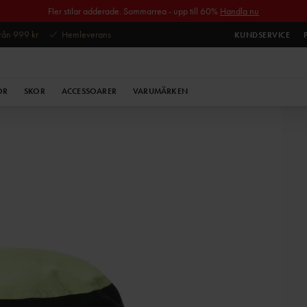
Fler stilar adderade. Sommarrea - upp till 60%
Handla nu
 från 999 kr
Hemleverans
KUNDSERVICE
OR
SKOR
ACCESSOARER
VARUMÄRKEN