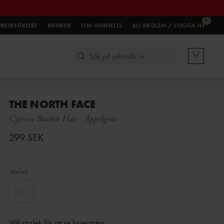
1
PRESENTKORT
BUTIKER
OM JOHNELLS
BLI MEDLEM / LOGGA IN
THE NORTH FACE
Cypress Bucket Hat
-
Äppelgrön
299 SEK
Storlek
S/M
Välj storlek för att se lagerstatus
.