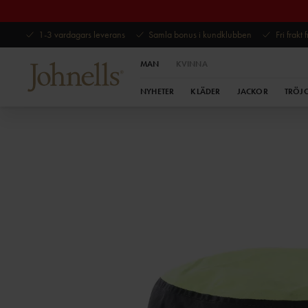
1-3 vardagars leverans
Samla bonus i kundklubben
Fri frakt
MAN
KVINNA
NYHETER
KLÄDER
JACKOR
TRÖJ