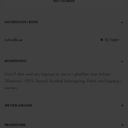
VÄLJ STORLEK
–
LAGERSTATUS I BUTIK
Johnells.se
Ej i lager
–
BESKRIVNING
Svart T-shirt med stor logotyp av stenar i glasfiber över bröstet.
Tillverkad i 100% Bomull. Rundad halsringning. Patch med logotyp i
nacken.
+
SPECIFIKATIONER
+
PRISHISTORIK