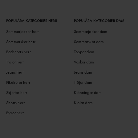
POPULÄRA KATEGORIER HERR
POPULÄRA KATEGORIER DAM
Sommarjackor herr
Sommarjackor dam
Sommarskor herr
Sommarskor dam
Badshorts herr
Toppar dam
Tröjor herr
Väskor dam
Jeans herr
Jeans dam
Pikétröjor herr
Tröjor dam
Skjortor herr
Klänningar dam
Shorts herr
Kjolar dam
Byxor herr