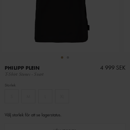
4 999 SEK
PHILIPP PLEIN
T-Shirt Stones
-
Svart
Storlek
S
M
L
XL
Välj storlek för att se lagerstatus
.