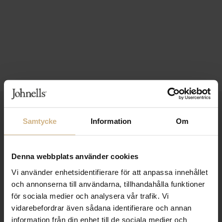
1-3 VARDAGARS LEVERANS
Samtycke
Information
Om
FRI FRAKT FRÅN 999 KR
SAMLA BONUS I KUNDKLUBBEN
Denna webbplats använder cookies
Vi använder enhetsidentifierare för att anpassa innehållet
och annonserna till användarna, tillhandahålla funktioner
för sociala medier och analysera vår trafik. Vi
Håll dig uppdaterad
vidarebefordrar även sådana identifierare och annan
PRENUMERERA PÅ VÅRT NYHETSBREV
information från din enhet till de sociala medier och