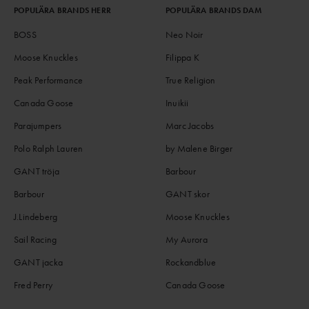
POPULÄRA BRANDS HERR
POPULÄRA BRANDS DAM
BOSS
Neo Noir
Moose Knuckles
Filippa K
Peak Performance
True Religion
Canada Goose
Inuikii
Parajumpers
Marc Jacobs
Polo Ralph Lauren
by Malene Birger
GANT tröja
Barbour
Barbour
GANT skor
J.Lindeberg
Moose Knuckles
Sail Racing
My Aurora
GANT jacka
Rockandblue
Fred Perry
Canada Goose