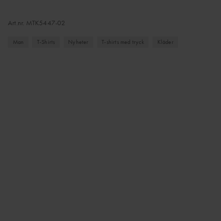
Art.nr.
MTK5447-02
Man
T-Shirts
Nyheter
T-shirts med tryck
Kläder