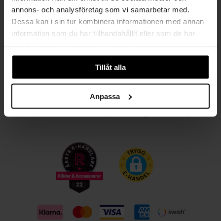
annons- och analysföretag som vi samarbetar med.
Kvinna
Man
Dessa kan i sin tur kombinera informationen med annan
information som du har tillhandahållit eller som de har
PRENUMERERA
samlat in när du har använt deras tjänster.
Tillåt alla
HANDLA TRYGGT OCH SMIDIGT
Välj det betalsätt som passar dig med Klarna. Vi på Johnells erbjuder flera
Anpassa
bekväma fraktalternativ; utlämningsställe, hemleverans och paketskåp. Du
får alltid med en fraktsedel i ditt paket för smidiga returer och byten!