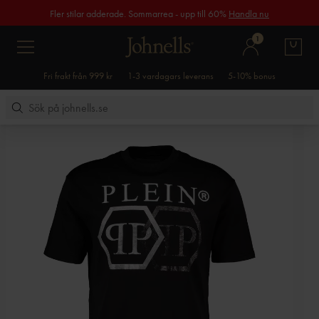
Fler stilar adderade. Sommarrea - upp till 60%
Handla nu
1
Fri frakt från 999 kr
1-3 vardagars leverans
5-10% bonus