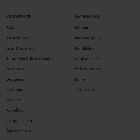
KUNDSERVICE
OM JOHNELLS
FAQ
Historia
Kontakta oss
Integritetspolicy
Frakt & Leverans
Kundklubb
Retur, Byte & Reklammation
Miljö och etik
Presentkort
Lediga tjänster
Dunguide
Butiker
#yesjohnells
The Journal
Cookies
Köpvillkor
Kampanjvillkor
Ångra ditt köp