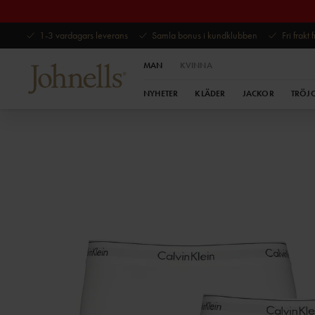
1-3 vardagars leverans
Samla bonus i kundklubben
Fri frakt
MAN
KVINNA
NYHETER
KLÄDER
JACKOR
TRÖJ