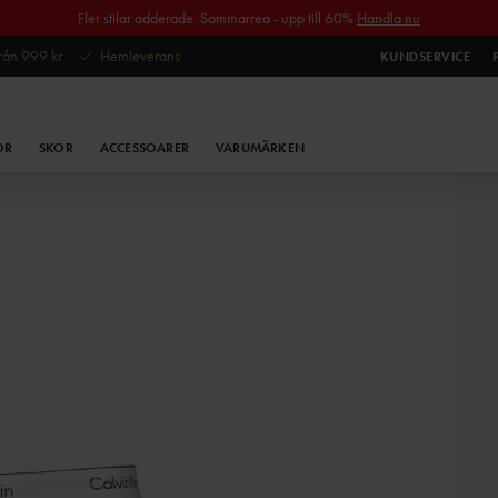
Fler stilar adderade. Sommarrea - upp till 60%
Handla nu
 från 999 kr
Hemleverans
KUNDSERVICE
OR
SKOR
ACCESSOARER
VARUMÄRKEN