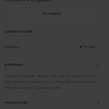
Välj storlek för att se lagerstatus
.
VÄLJ STORLEK
–
LAGERSTATUS I BUTIK
Johnells.se
Ej i lager
–
BESKRIVNING
Boxer brief kalsonger i 3-pack i vitt, grått och svart från Calvin
Klein. Modell med längre ben och tillverkade i stretchig bomull.
Vit mudd med svarta logotyper i midjan.
+
SPECIFIKATIONER