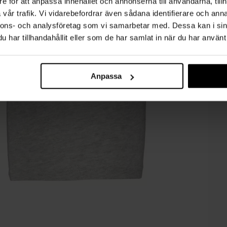
e för att anpassa innehållet och annonserna till användarna, tillh
vår trafik. Vi vidarebefordrar även sådana identifierare och anna
nnons- och analysföretag som vi samarbetar med. Dessa kan i sin
har tillhandahållit eller som de har samlat in när du har använt 
Anpassa