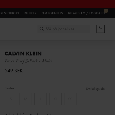
1
PRESENTKORT
BUTIKER
OM JOHNELLS
BLI MEDLEM / LOGGA IN
CALVIN KLEIN
Boxer Brief 3-Pack
-
Multi
549 SEK
Storlek
Storleksguide
S
M
L
XL
XXL