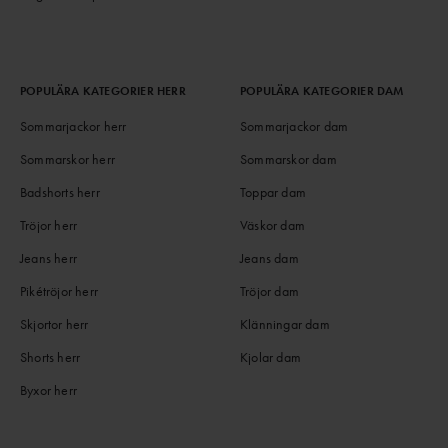
POPULÄRA KATEGORIER HERR
POPULÄRA KATEGORIER DAM
Sommarjackor herr
Sommarjackor dam
Sommarskor herr
Sommarskor dam
Badshorts herr
Toppar dam
Tröjor herr
Väskor dam
Jeans herr
Jeans dam
Pikétröjor herr
Tröjor dam
Skjortor herr
Klänningar dam
Shorts herr
Kjolar dam
Byxor herr