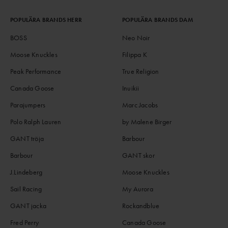
POPULÄRA BRANDS HERR
POPULÄRA BRANDS DAM
BOSS
Neo Noir
Moose Knuckles
Filippa K
Peak Performance
True Religion
Canada Goose
Inuikii
Parajumpers
Marc Jacobs
Polo Ralph Lauren
by Malene Birger
GANT tröja
Barbour
Barbour
GANT skor
J.Lindeberg
Moose Knuckles
Sail Racing
My Aurora
GANT jacka
Rockandblue
Fred Perry
Canada Goose