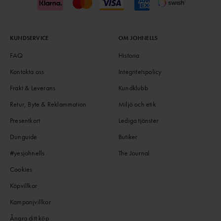
KUNDSERVICE
OM JOHNELLS
FAQ
Historia
Kontakta oss
Integritetspolicy
Frakt & Leverans
Kundklubb
Retur, Byte & Reklammation
Miljö och etik
Presentkort
Lediga tjänster
Dunguide
Butiker
#yesjohnells
The Journal
Cookies
Köpvillkor
Kampanjvillkor
Ångra ditt köp