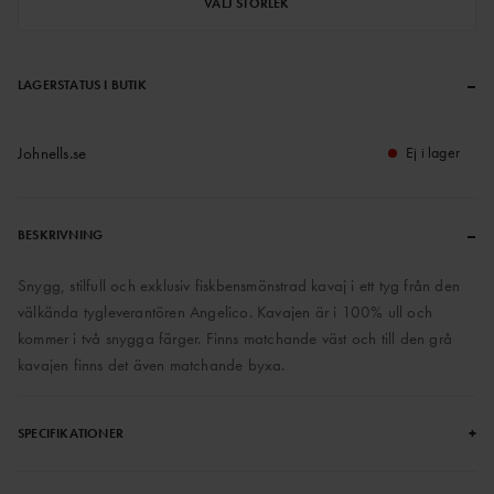
VÄLJ STORLEK
–
LAGERSTATUS I BUTIK
Johnells.se
Ej i lager
–
BESKRIVNING
Snygg, stilfull och exklusiv fiskbensmönstrad kavaj i ett tyg från den
välkända tygleverantören Angelico. Kavajen är i 100% ull och
kommer i två snygga färger. Finns matchande väst och till den grå
kavajen finns det även matchande byxa.
+
SPECIFIKATIONER