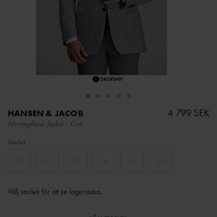
i
DROPSHIP
4 799 SEK
HANSEN & JACOB
Herringbone Jacket
-
Grå
Storlek
48
50
52
54
56
58
Välj storlek för att se lagerstatus
.