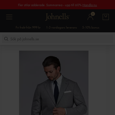
Fler stilar adderade. Sommarrea - upp till 60%
Handla nu
1
Fri frakt från 999 kr
1-3 vardagars leverans
5-10% bonus