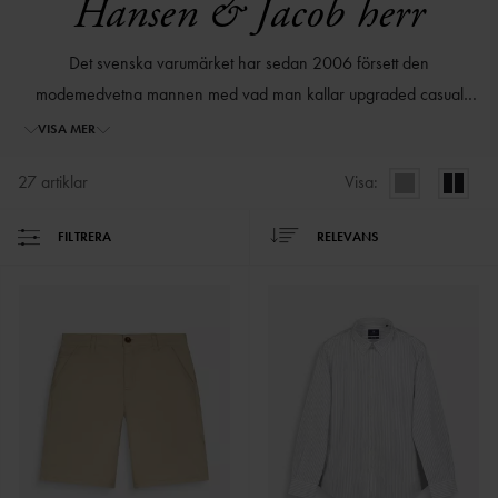
Hansen & Jacob herr
Det svenska varumärket har sedan 2006 försett den
modemedvetna mannen med vad man kallar upgraded casual
clothes. Det handlar om mode som är lätt att kombinera och färger
VISA MER
som matchar varandra, men även passform som är extra skön och
27
artiklar
Visa:
genomarbetad. Hantverk och kvalité från början till slut.
FILTRERA
RELEVANS