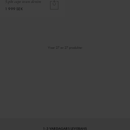
5-pkt cape town denim
1 999 SEK
Visar 27 av 27 produkter
⌄
⌄
VISA MER
1-3 VARDAGARS LEVERANS