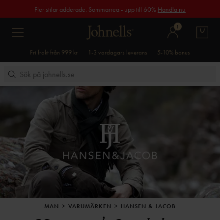
Fler stilar adderade. Sommarrea - upp till 60%
Handla nu
1
Fri frakt från 999 kr
1-3 vardagars leverans
5-10% bonus
MAN
VARUMÄRKEN
HANSEN & JACOB