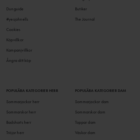
Dunguide
Butiker
#yesjohnells
The Journal
Cookies
Köpvillkor
Kampanjvillkor
Ångra ditt köp
POPULÄRA KATEGORIER HERR
POPULÄRA KATEGORIER DAM
Sommarjackor herr
Sommarjackor dam
Sommarskor herr
Sommarskor dam
Badshorts herr
Toppar dam
Tröjor herr
Väskor dam