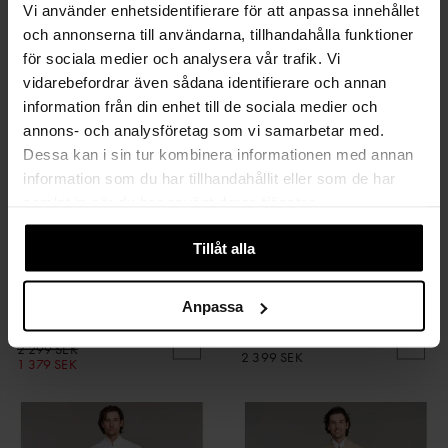
2 299 SEK
2 299 SEK
Vi använder enhetsidentifierare för att anpassa innehållet
1 379 SEK
1 379 SEK
och annonserna till användarna, tillhandahålla funktioner
för sociala medier och analysera vår trafik. Vi
vidarebefordrar även sådana identifierare och annan
information från din enhet till de sociala medier och
annons- och analysföretag som vi samarbetar med.
Dessa kan i sin tur kombinera informationen med annan
information som du har tillhandahållit eller som de har
samlat in när du har använt deras tjänster.
Tillåt alla
Anpassa
HANSEN & JACOB
HANSEN & JACOB
5-Pkt Fiji Print
Cut n Sew Cord 5 Pkt
2 299 SEK
2 399 SEK
1 379 SEK