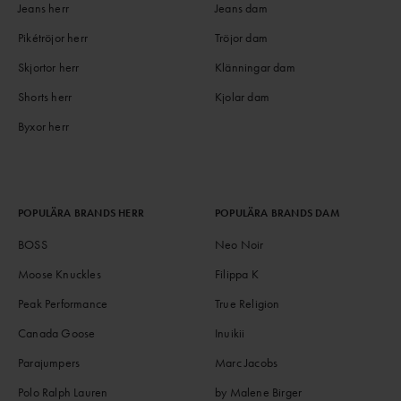
Jeans herr
Jeans dam
Pikétröjor herr
Tröjor dam
Skjortor herr
Klänningar dam
Shorts herr
Kjolar dam
Byxor herr
POPULÄRA BRANDS HERR
POPULÄRA BRANDS DAM
BOSS
Neo Noir
Moose Knuckles
Filippa K
Peak Performance
True Religion
Canada Goose
Inuikii
Parajumpers
Marc Jacobs
Polo Ralph Lauren
by Malene Birger