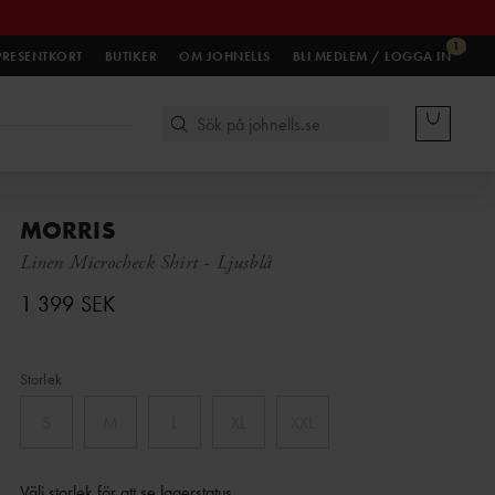
1
PRESENTKORT
BUTIKER
OM JOHNELLS
BLI MEDLEM / LOGGA IN
MORRIS
Linen Microcheck Shirt
-
Ljusblå
1 399 SEK
Storlek
S
M
L
XL
XXL
Välj storlek för att se lagerstatus
.