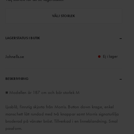
VÄLJ STORLEK
–
LAGERSTATUS I BUTIK
Johnells.se
Ej i lager
–
BESKRIVNING
■ Modellen är 187 cm och bär storlek M
Ljusblå, finrutig skjorta från Morris. Button down krage, enkel
manschett lätt rundad med två knappar samt Morris signaturlilja
broderad på vänster bröst. Tillverkad i en linneblandning. Smal
passform.