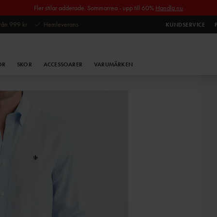
Fler stilar adderade. Sommarrea - upp till 60%
Handla nu
 från 999 kr
Hemleverans
KUNDSERVICE
OR
SKOR
ACCESSOARER
VARUMÄRKEN