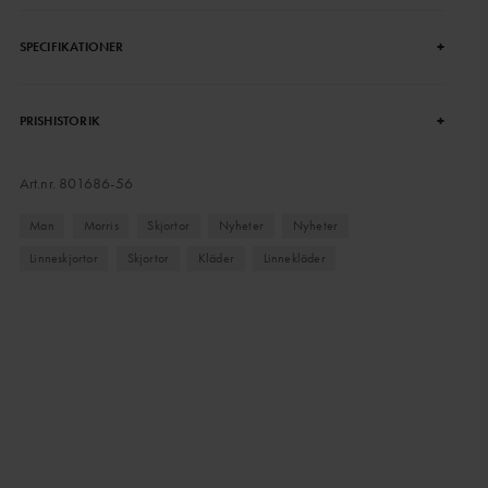
+
SPECIFIKATIONER
+
PRISHISTORIK
Art.nr.
801686-56
Man
Morris
Skjortor
Nyheter
Nyheter
Linneskjortor
Skjortor
Kläder
Linnekläder