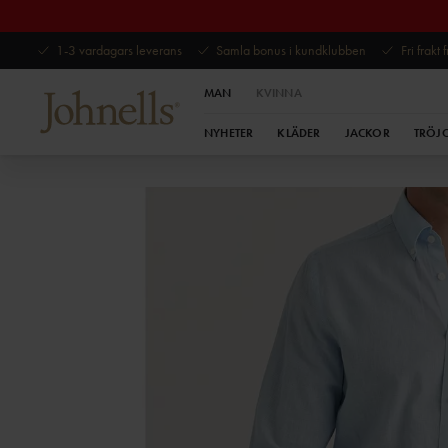
1-3 vardagars leverans
Samla bonus i kundklubben
Fri frakt
MAN
KVINNA
NYHETER
KLÄDER
JACKOR
TRÖJ