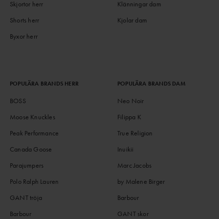
Skjortor herr
Klänningar dam
Shorts herr
Kjolar dam
Byxor herr
POPULÄRA BRANDS HERR
POPULÄRA BRANDS DAM
BOSS
Neo Noir
Moose Knuckles
Filippa K
Peak Performance
True Religion
Canada Goose
Inuikii
Parajumpers
Marc Jacobs
Polo Ralph Lauren
by Malene Birger
GANT tröja
Barbour
Barbour
GANT skor