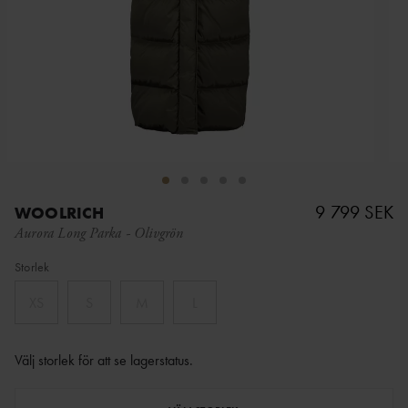
9 799 SEK
WOOLRICH
Aurora Long Parka
-
Olivgrön
Storlek
XS
S
M
L
Välj storlek för att se lagerstatus
.