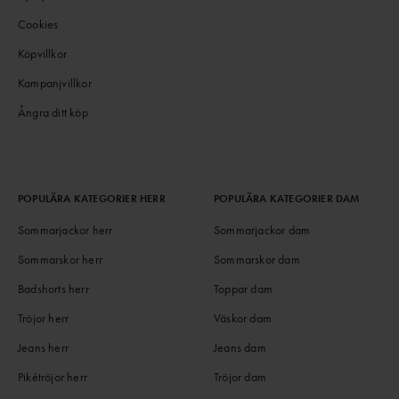
Cookies
Köpvillkor
Kampanjvillkor
Ångra ditt köp
POPULÄRA KATEGORIER HERR
POPULÄRA KATEGORIER DAM
Sommarjackor herr
Sommarjackor dam
Sommarskor herr
Sommarskor dam
Badshorts herr
Toppar dam
Tröjor herr
Väskor dam
Jeans herr
Jeans dam
Pikétröjor herr
Tröjor dam