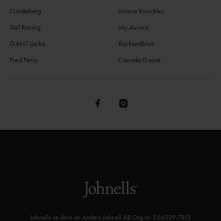
J.Lindeberg
Moose Knuckles
Sail Racing
My Aurora
GANT jacka
Rockandblue
Fred Perry
Canada Goose
Johnells.se drivs av Anders Johnell AB Org nr. 556029-7813