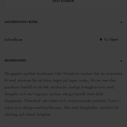
VÄLJ STORLEK
–
LAGERSTATUS I BUTIK
Johnells.se
Ej i lager
–
BESKRIVNING
Skogsgrön quiltad dunkappa från Woolrich. Jackan har en oversized
fit med utrymme för att bära lager på lager under, för en mer slim
passform beställ en storlek mindre än vanligt. Avtagbar luva med
dragsko och stor logotyp. Jackan stängs framtill med dold
dragkedja. Tillverkad i ett vatten och vindavvisande material. Fickor i
sidan som stängs med tryckknapp. Slits med dragkedja i jackslut för
vädring och ökad rörlighet.