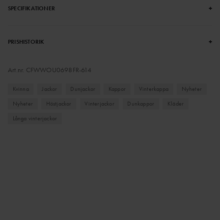
+
SPECIFIKATIONER
+
PRISHISTORIK
Art.nr.
CFWWOU0698FR-614
Kvinna
Jackor
Dunjackor
Kappor
Vinterkappa
Nyheter
Nyheter
Höstjackor
Vinterjackor
Dunkappor
Kläder
Långa vinterjackor