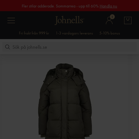
Fler stilar adderade. Sommarrea - upp till 60%
Handla nu
1
Fri frakt från 999 kr
1-3 vardagars leverans
5-10% bonus