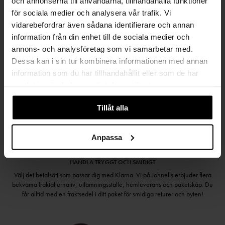
och annonserna till användarna, tillhandahålla funktioner
SAMLA BONUS I KUNDKLUBBEN
för sociala medier och analysera vår trafik. Vi
vidarebefordrar även sådana identifierare och annan
information från din enhet till de sociala medier och
annons- och analysföretag som vi samarbetar med.
Håll dig uppdaterad
Dessa kan i sin tur kombinera informationen med annan
PRENUMERERA PÅ VÅRT NYHETSBREV
information som du har tillhandahållit eller som de har
samlat in när du har använt deras tjänster.
Kvinna
Man
Tillåt alla
PRENUMERERA
Anpassa
HANDLA TRYGGT OCH SMIDIGT
Välj det betalsätt som passar dig med Klarna. Vi på Johnells erbjuder flera
bekväma fraktalternativ; utlämningsställe, hemleverans och paketskåp. Du
får alltid med en fraktsedel i ditt paket för smidiga returer och byten!