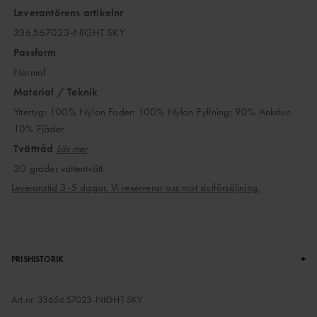
Leverantörens artikelnr
336567023-NIGHT SKY
Passform
Normal
Material / Teknik
Yttertyg: 100% Nylon Foder: 100% Nylon Fyllning: 90% Ankdun
10% Fjäder
Tvättråd
Läs mer
30 grader vattentvätt.
Leveranstid 3-5 dagar. Vi reserverar oss mot slutförsäljning.
+
PRISHISTORIK
Art.nr.
3365657023-NIGHT SKY