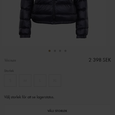
2 398 SEK
Voxnan
Storlek
S
M
L
XL
Välj storlek för att se lagerstatus
.
VÄLJ STORLEK