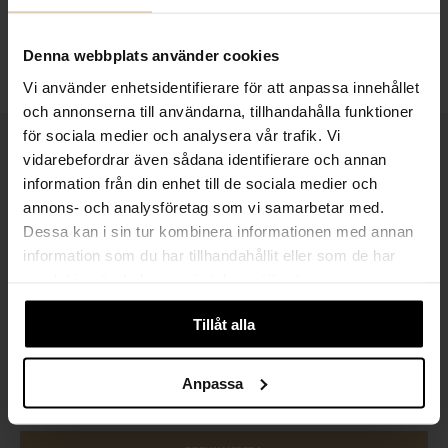
Denna webbplats använder cookies
Vi använder enhetsidentifierare för att anpassa innehållet
och annonserna till användarna, tillhandahålla funktioner
för sociala medier och analysera vår trafik. Vi
1-3 VARDAGARS LEVERANS
vidarebefordrar även sådana identifierare och annan
information från din enhet till de sociala medier och
FRI FRAKT FRÅN 999 KR
annons- och analysföretag som vi samarbetar med.
SAMLA BONUS I KUNDKLUBBEN
Dessa kan i sin tur kombinera informationen med annan
information som du har tillhandahållit eller som de har
samlat in när du har använt deras tjänster.
Tillåt alla
Håll dig uppdaterad
PRENUMERERA PÅ VÅRT NYHETSBREV
Anpassa
Kvinna
Man