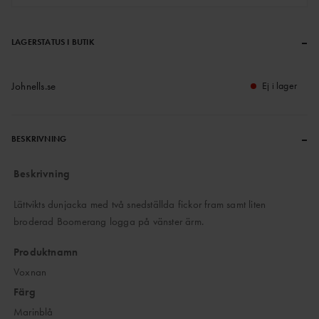
–
LAGERSTATUS I BUTIK
Johnells.se
Ej i lager
–
BESKRIVNING
Beskrivning
Lättvikts dunjacka med två snedställda fickor fram samt liten
broderad Boomerang logga på vänster ärm.
Produktnamn
Voxnan
Färg
Marinblå