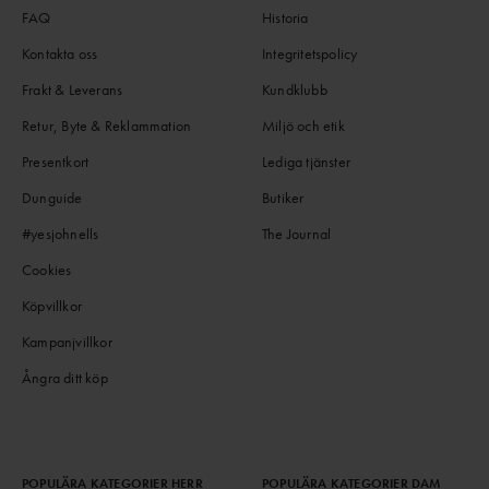
FAQ
Historia
Kontakta oss
Integritetspolicy
Frakt & Leverans
Kundklubb
Retur, Byte & Reklammation
Miljö och etik
Presentkort
Lediga tjänster
Dunguide
Butiker
#yesjohnells
The Journal
Cookies
Köpvillkor
Kampanjvillkor
Ångra ditt köp
POPULÄRA KATEGORIER HERR
POPULÄRA KATEGORIER DAM