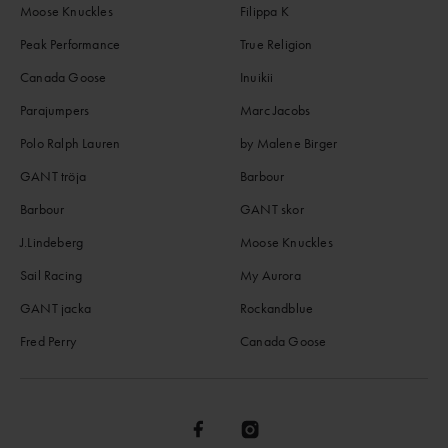
Moose Knuckles
Filippa K
Peak Performance
True Religion
Canada Goose
Inuikii
Parajumpers
Marc Jacobs
Polo Ralph Lauren
by Malene Birger
GANT tröja
Barbour
Barbour
GANT skor
J.Lindeberg
Moose Knuckles
Sail Racing
My Aurora
GANT jacka
Rockandblue
Fred Perry
Canada Goose