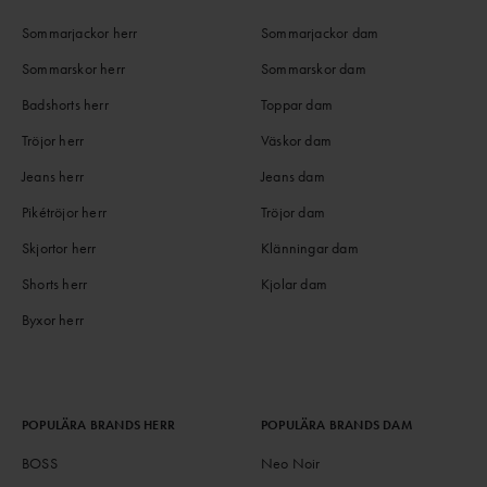
Sommarjackor herr
Sommarjackor dam
Sommarskor herr
Sommarskor dam
Badshorts herr
Toppar dam
Tröjor herr
Väskor dam
Jeans herr
Jeans dam
Pikétröjor herr
Tröjor dam
Skjortor herr
Klänningar dam
Shorts herr
Kjolar dam
Byxor herr
POPULÄRA BRANDS HERR
POPULÄRA BRANDS DAM
BOSS
Neo Noir