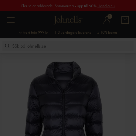
Fler stilar adderade. Sommarrea - upp till 60%
Handla nu
1
Fri frakt från 999 kr
1-3 vardagars leverans
5-10% bonus