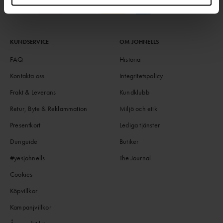
KUNDSERVICE
OM JOHNELLS
FAQ
Historia
Kontakta oss
Integritetspolicy
Frakt & Leverans
Kundklubb
Retur, Byte & Reklammation
Miljö och etik
Presentkort
Lediga tjänster
Dunguide
Butiker
#yesjohnells
The Journal
Cookies
Köpvillkor
Kampanjvillkor