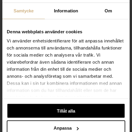
PRENUMERERA PÅ VÅRT NYHETSBREV
Samtycke
Information
Om
Kvinna
Man
Denna webbplats använder cookies
PRENUMERERA
Vi använder enhetsidentifierare för att anpassa innehållet
och annonserna till användarna, tillhandahålla funktioner
för sociala medier och analysera vår trafik. Vi
HANDLA TRYGGT OCH SMIDIGT
vidarebefordrar även sådana identifierare och annan
Välj det betalsätt som passar dig med Klarna. Vi på Johnells erbjuder flera
information från din enhet till de sociala medier och
bekväma fraktalternativ; utlämningsställe, hemleverans och paketskåp. Du
annons- och analysföretag som vi samarbetar med.
får alltid med en fraktsedel i ditt paket för smidiga returer och byten!
Dessa kan i sin tur kombinera informationen med annan
information som du har tillhandahållit eller som de har
samlat in när du har använt deras tjänster.
Tillåt alla
Anpassa