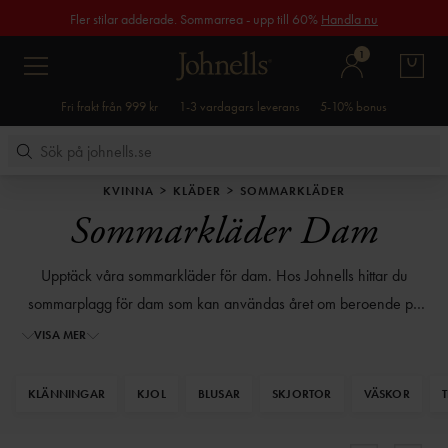
Fler stilar adderade. Sommarrea - upp till 60%
Handla nu
1
Fri frakt från 999 kr
1-3 vardagars leverans
5-10% bonus
KVINNA
KLÄDER
SOMMARKLÄDER
Sommarkläder Dam
Upptäck våra sommarkläder för dam. Hos Johnells hittar du
sommarplagg för dam som kan användas året om beroende på
var du befinner dig. Vårt urval av lätta och luftiga
klänningar,
kjolar
VISA MER
och
toppar för dam
är perfekta för varma dagar. Våra
sommarjackor
passar även perfekt för svalare sommarkvällar. Du
KLÄNNINGAR
KJOL
BLUSAR
SKJORTOR
VÄSKOR
kan dessutom passa på att fullända din sommarlook med våra
sommarskor för dam
. Utforska vårt utbud av snygga sommarkläder