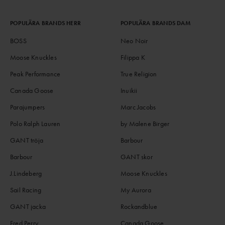
POPULÄRA BRANDS HERR
POPULÄRA BRANDS DAM
BOSS
Neo Noir
Moose Knuckles
Filippa K
Peak Performance
True Religion
Canada Goose
Inuikii
Parajumpers
Marc Jacobs
Polo Ralph Lauren
by Malene Birger
GANT tröja
Barbour
Barbour
GANT skor
J.Lindeberg
Moose Knuckles
Sail Racing
My Aurora
GANT jacka
Rockandblue
Fred Perry
Canada Goose