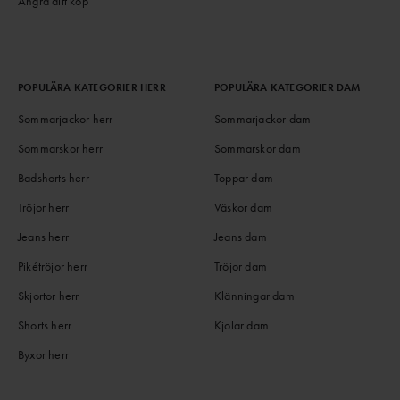
Ångra ditt köp
POPULÄRA KATEGORIER HERR
POPULÄRA KATEGORIER DAM
Sommarjackor herr
Sommarjackor dam
Sommarskor herr
Sommarskor dam
Badshorts herr
Toppar dam
Tröjor herr
Väskor dam
Jeans herr
Jeans dam
Pikétröjor herr
Tröjor dam
Skjortor herr
Klänningar dam
Shorts herr
Kjolar dam
Byxor herr