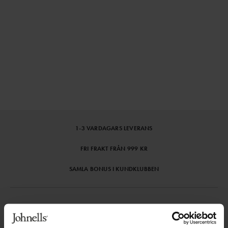
⌄
⌄
VISA MER
1-3 VARDAGARS LEVERANS
FRI FRAKT FRÅN 999 KR
SAMLA BONUS I KUNDKLUBBEN
Håll dig uppdaterad