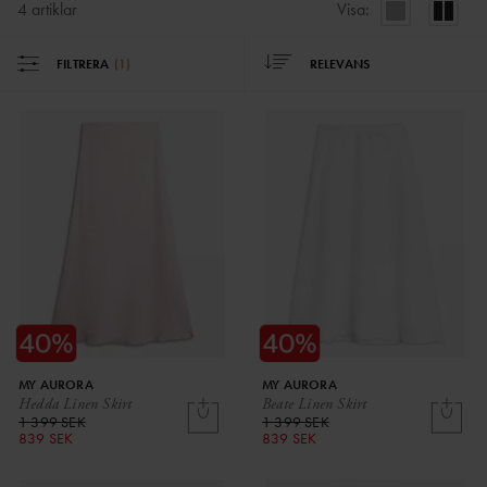
4
artiklar
Visa:
från exklusiva varumärken som
Stenströms
,
My Aurora
och
Neo
Noir
här.
FILTRERA
(
1
)
RELEVANS
MY AURORA
MY AURORA
Hedda Linen Skirt
Beate Linen Skirt
1 399 SEK
1 399 SEK
839 SEK
839 SEK