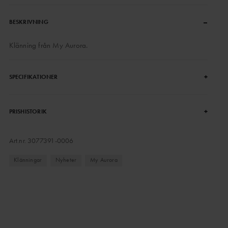
–
BESKRIVNING
Klänning från My Aurora.
+
SPECIFIKATIONER
+
PRISHISTORIK
Art.nr.
3077391-0006
Klänningar
Nyheter
My Aurora