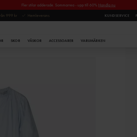
Fler stilar adderade. Sommarrea - upp till 60%
Handla nu
 från 999 kr
Hemleverans
KUNDSERVICE
OR
SKOR
VÄSKOR
ACCESSOARER
VARUMÄRKEN