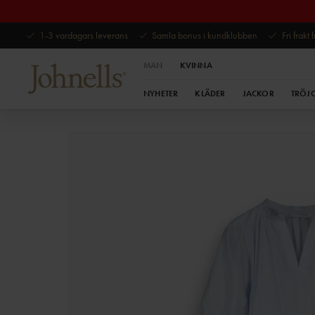
1-3 vardagars leverans
Samla bonus i kundklubben
Fri frakt
MAN
KVINNA
NYHETER
KLÄDER
JACKOR
TRÖJ