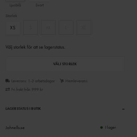
Ljusblå
Svart
Storlek
XS
S
M
L
XL
Välj storlek för att se lagerstatus
.
VÄLJ STORLEK
Leverans: 1-3 arbetsdagar
Hemleverans
Fri frakt från 999 kr
–
LAGERSTATUS I BUTIK
Johnells.se
I lager