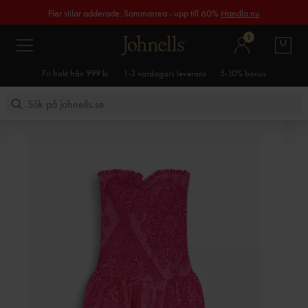
Fler stilar adderade. Sommarrea - upp till 60%
Handla nu
1
Fri frakt från 999 kr
1-3 vardagars leverans
5-10% bonus