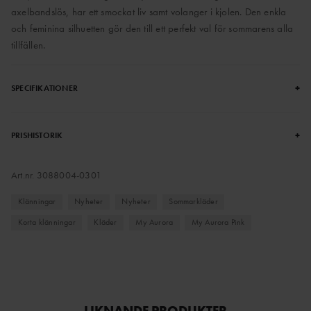
axelbandslös, har ett smockat liv samt volanger i kjolen. Den enkla
och feminina silhuetten gör den till ett perfekt val för sommarens alla
tillfällen.
+
SPECIFIKATIONER
+
PRISHISTORIK
Art.nr.
3088004-0301
Klänningar
Nyheter
Nyheter
Sommarkläder
Korta klänningar
Kläder
My Aurora
My Aurora Pink
LIKNANDE PRODUKTER