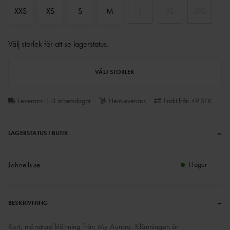
XXS
XS
S
M
L
XL
XXL
Välj storlek för att se lagerstatus
.
VÄLJ STORLEK
Leverans: 1-3 arbetsdagar
Hemleverans
Frakt från 49 SEK
–
LAGERSTATUS I BUTIK
Johnells.se
I lager
–
BESKRIVNING
Kort, mönstrad klänning från My Aurora. Klänningen är