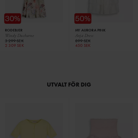
RODEBJER
MY AURORA PINK
Windy Ducharne
Anja Dress
3 299 SEK
899 SEK
2 309 SEK
450 SEK
UTVALT FÖR DIG