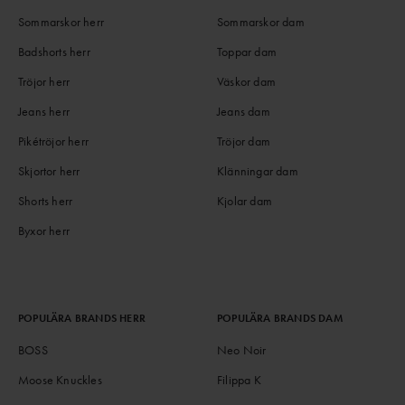
Sommarskor herr
Sommarskor dam
Badshorts herr
Toppar dam
Tröjor herr
Väskor dam
Jeans herr
Jeans dam
Pikétröjor herr
Tröjor dam
Skjortor herr
Klänningar dam
Shorts herr
Kjolar dam
Byxor herr
POPULÄRA BRANDS HERR
POPULÄRA BRANDS DAM
BOSS
Neo Noir
Moose Knuckles
Filippa K