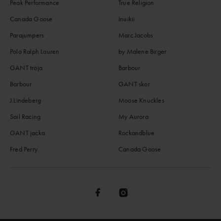
Peak Performance
True Religion
Canada Goose
Inuikii
Parajumpers
Marc Jacobs
Polo Ralph Lauren
by Malene Birger
GANT tröja
Barbour
Barbour
GANT skor
J.Lindeberg
Moose Knuckles
Sail Racing
My Aurora
GANT jacka
Rockandblue
Fred Perry
Canada Goose