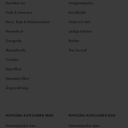
Kontakta oss
Integritetspolicy
Frakt & Leverans
Kundklubb
Retur, Byte & Reklammation
Miljö och etik
Presentkort
Lediga tjänster
Dunguide
Butiker
#yesjohnells
The Journal
Cookies
Köpvillkor
Kampanjvillkor
Ångra ditt köp
POPULÄRA KATEGORIER HERR
POPULÄRA KATEGORIER DAM
Sommarjackor herr
Sommarjackor dam