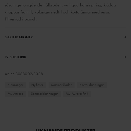
såsom genomgående hålbroderi, v-ringad halsringning, klädda
knappar framtill, volanger nedtill och korta ärmar med resår.
Tillverkad i bomull.
+
SPECIFIKATIONER
+
PRISHISTORIK
Art.nr.
3088002-3088
Klänningar
Nyheter
Sommarkläder
Korta klänningar
My Aurora
Sommarklänningar
My Aurora Pink
LIKNANDE PRODUKTER