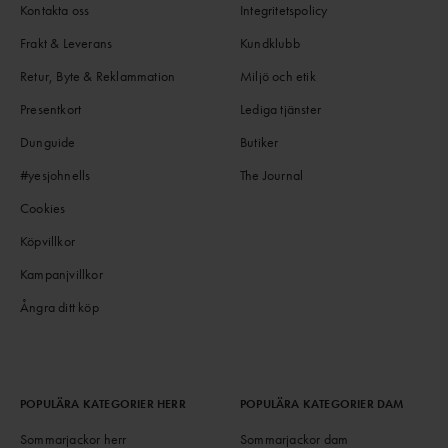
Kontakta oss
Integritetspolicy
Frakt & Leverans
Kundklubb
Retur, Byte & Reklammation
Miljö och etik
Presentkort
Lediga tjänster
Dunguide
Butiker
#yesjohnells
The Journal
Cookies
Köpvillkor
Kampanjvillkor
Ångra ditt köp
POPULÄRA KATEGORIER HERR
POPULÄRA KATEGORIER DAM
Sommarjackor herr
Sommarjackor dam