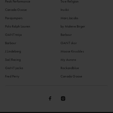
Peak Performance
True Religion
Canada Goose
Inuikii
Parajumpers
Marc Jacobs
Polo Ralph Lauren
by Malene Birger
GANT tröja
Barbour
Barbour
GANT skor
J.Lindeberg
Moose Knuckles
Sail Racing
My Aurora
GANT jacka
Rockandblue
Fred Perry
Canada Goose