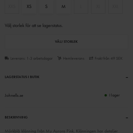
XXS
XS
S
M
L
XL
XXL
Välj storlek för att se lagerstatus
.
VÄLJ STORLEK
Leverans: 1-3 arbetsdagar
Hemleverans
Frakt från 49 SEK
–
LAGERSTATUS I BUTIK
Johnells.se
I lager
–
BESKRIVNING
Mörkblå klänning från My Aurora Pink. Klänningen har detaljer