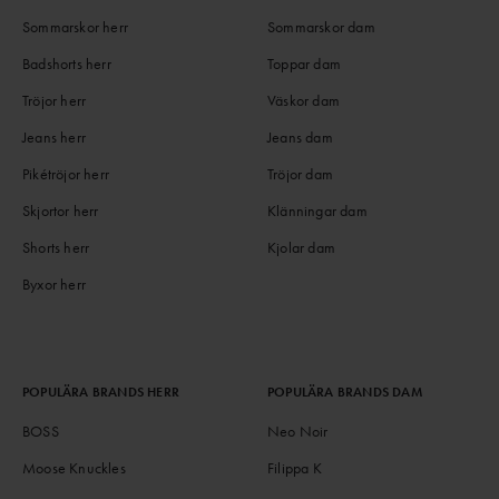
Sommarskor herr
Sommarskor dam
Badshorts herr
Toppar dam
Tröjor herr
Väskor dam
Jeans herr
Jeans dam
Pikétröjor herr
Tröjor dam
Skjortor herr
Klänningar dam
Shorts herr
Kjolar dam
Byxor herr
POPULÄRA BRANDS HERR
POPULÄRA BRANDS DAM
BOSS
Neo Noir
Moose Knuckles
Filippa K