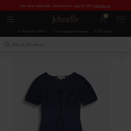
Fler stilar adderade. Sommarrea - upp till 60%
Handla nu
1
Fri frakt från 999 kr
1-3 vardagars leverans
5-10% bonus