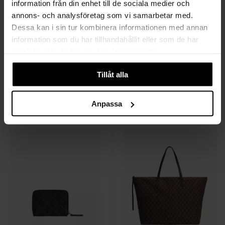
information från din enhet till de sociala medier och
annons- och analysföretag som vi samarbetar med.
Dessa kan i sin tur kombinera informationen med annan
information som du har tillhandahållit eller som de har
samlat in när du har använt deras tjänster.
Tillåt alla
BY MALENE BIRGER
BY MALENE BIRGER
Ivy laptop 13" bag
Lelow
1 599 SEK
1 599 SEK
Anpassa