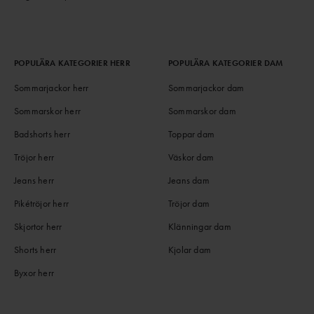
POPULÄRA KATEGORIER HERR
POPULÄRA KATEGORIER DAM
Sommarjackor herr
Sommarjackor dam
Sommarskor herr
Sommarskor dam
Badshorts herr
Toppar dam
Tröjor herr
Väskor dam
Jeans herr
Jeans dam
Pikétröjor herr
Tröjor dam
Skjortor herr
Klänningar dam
Shorts herr
Kjolar dam
Byxor herr