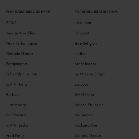
POPULÄRA BRANDS HERR
POPULÄRA BRANDS DAM
BOSS
Neo Noir
Moose Knuckles
Filippa K
Peak Performance
True Religion
Canada Goose
Inuikii
Parajumpers
Marc Jacobs
Polo Ralph Lauren
by Malene Birger
GANT tröja
Barbour
Barbour
GANT skor
J.Lindeberg
Moose Knuckles
Sail Racing
My Aurora
GANT jacka
Rockandblue
Fred Perry
Canada Goose