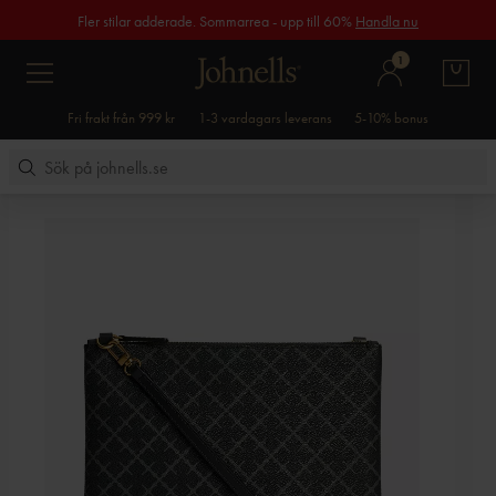
Fler stilar adderade. Sommarrea - upp till 60%
Handla nu
1
Fri frakt från 999 kr
1-3 vardagars leverans
5-10% bonus