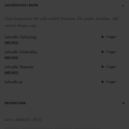
–
LAGERSTATUS I BUTIK
Visar lagerstatus för vald storlek OneSize. För andra storlekar, välj
variant längre upp.
Johnells Nyköping
I lager
MER INFO
Johnells Södertälje
I lager
MER INFO
Johnells Västerås
I lager
MER INFO
Johnells.se
I lager
+
PRISHISTORIK
Art.nr.
3084601-7832