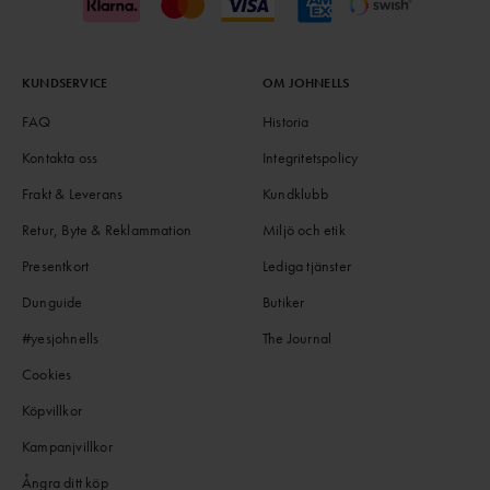
KUNDSERVICE
OM JOHNELLS
FAQ
Historia
Kontakta oss
Integritetspolicy
Frakt & Leverans
Kundklubb
Retur, Byte & Reklammation
Miljö och etik
Presentkort
Lediga tjänster
Dunguide
Butiker
#yesjohnells
The Journal
Cookies
Köpvillkor
Kampanjvillkor
Ångra ditt köp