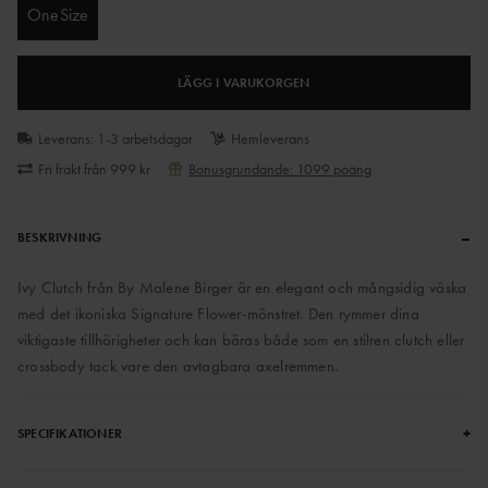
OneSize
LÄGG I VARUKORGEN
Leverans: 1-3 arbetsdagar
Hemleverans
Fri frakt från 999 kr
Bonusgrundande: 1099 poäng
–
BESKRIVNING
Ivy Clutch från By Malene Birger är en elegant och mångsidig väska
med det ikoniska Signature Flower-mönstret. Den rymmer dina
viktigaste tillhörigheter och kan bäras både som en stilren clutch eller
crossbody tack vare den avtagbara axelremmen.
+
SPECIFIKATIONER