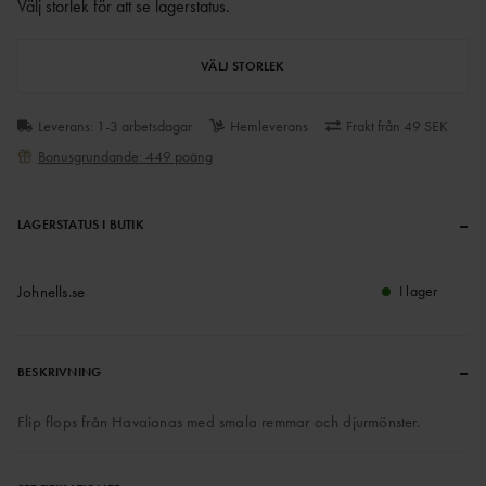
Välj storlek för att se lagerstatus
.
VÄLJ STORLEK
Leverans: 1-3 arbetsdagar
Hemleverans
Frakt från 49 SEK
Bonusgrundande: 449 poäng
–
LAGERSTATUS I BUTIK
Johnells.se
I lager
–
BESKRIVNING
Flip flops från Havaianas med smala remmar och djurmönster.