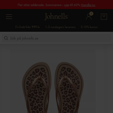
Fler stilar adderade. Sommarrea - upp till 60%
Handla nu
1
Fri frakt från 999 kr
1-3 vardagars leverans
5-10% bonus