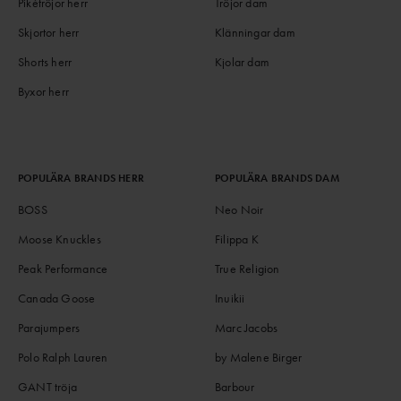
Pikétröjor herr
Tröjor dam
Skjortor herr
Klänningar dam
Shorts herr
Kjolar dam
Byxor herr
POPULÄRA BRANDS HERR
POPULÄRA BRANDS DAM
BOSS
Neo Noir
Moose Knuckles
Filippa K
Peak Performance
True Religion
Canada Goose
Inuikii
Parajumpers
Marc Jacobs
Polo Ralph Lauren
by Malene Birger
GANT tröja
Barbour