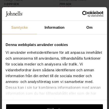
College Classic
Donna Sweat Shorts
1 099 SEK
799 SEK
769 SEK
559 SEK
Samtycke
Information
Om
Denna webbplats använder cookies
Vi använder enhetsidentifierare för att anpassa innehållet
och annonserna till användarna, tillhandahålla funktioner
för sociala medier och analysera vår trafik. Vi
vidarebefordrar även sådana identifierare och annan
information från din enhet till de sociala medier och
MORRIS.
BOSS GREEN
annons- och analysföretag som vi samarbetar med.
Bernard zip cardigan
Paddy
1 999 SEK
1 199 SEK
Dessa kan i sin tur kombinera informationen med annan
1 000 SEK
600 SEK
information som du har tillhandahållit eller som de har
samlat in när du har använt deras tjänster.