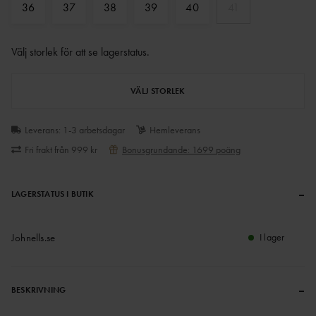
36
37
38
39
40
41
Välj storlek för att se lagerstatus
.
VÄLJ STORLEK
Leverans: 1-3 arbetsdagar
Hemleverans
Fri frakt från 999 kr
Bonusgrundande: 1699 poäng
–
LAGERSTATUS I BUTIK
Johnells.se
I lager
–
BESKRIVNING