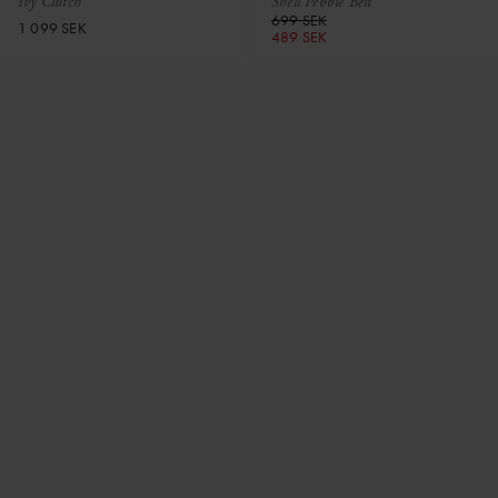
Ivy Clutch
Shell Pebble Belt
699 SEK
1 099 SEK
489 SEK