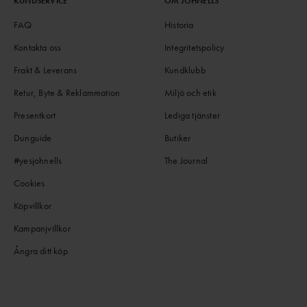
KUNDSERVICE
OM JOHNELLS
FAQ
Historia
Kontakta oss
Integritetspolicy
Frakt & Leverans
Kundklubb
Retur, Byte & Reklammation
Miljö och etik
Presentkort
Lediga tjänster
Dunguide
Butiker
#yesjohnells
The Journal
Cookies
Köpvillkor
Kampanjvillkor
Ångra ditt köp