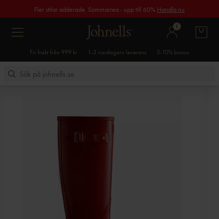
Fler stilar adderade. Sommarrea - upp till 60%
Handla nu
1
Fri frakt från 999 kr
1-3 vardagars leverans
5-10% bonus