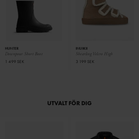
HUNTER
INUIKII
Downpour Short Boot
Shearling Velcro High
1 499 SEK
3 199 SEK
UTVALT FÖR DIG