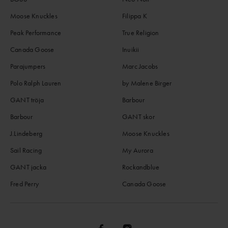
Moose Knuckles
Filippa K
Peak Performance
True Religion
Canada Goose
Inuikii
Parajumpers
Marc Jacobs
Polo Ralph Lauren
by Malene Birger
GANT tröja
Barbour
Barbour
GANT skor
J.Lindeberg
Moose Knuckles
Sail Racing
My Aurora
GANT jacka
Rockandblue
Fred Perry
Canada Goose