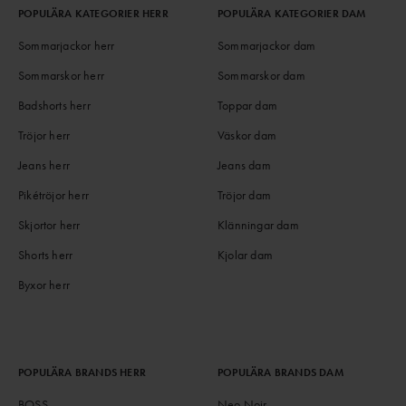
POPULÄRA KATEGORIER HERR
POPULÄRA KATEGORIER DAM
Sommarjackor herr
Sommarjackor dam
Sommarskor herr
Sommarskor dam
Badshorts herr
Toppar dam
Tröjor herr
Väskor dam
Jeans herr
Jeans dam
Pikétröjor herr
Tröjor dam
Skjortor herr
Klänningar dam
Shorts herr
Kjolar dam
Byxor herr
POPULÄRA BRANDS HERR
POPULÄRA BRANDS DAM
BOSS
Neo Noir