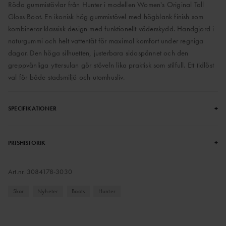
Röda gummistövlar från Hunter i modellen Women's Original Tall
Gloss Boot. En ikonisk hög gummistövel med högblank finish som
kombinerar klassisk design med funktionellt väderskydd. Handgjord i
naturgummi och helt vattentät för maximal komfort under regniga
dagar. Den höga silhuetten, justerbara sidospännet och den
greppvänliga yttersulan gör stöveln lika praktisk som stilfull. Ett tidlöst
val för både stadsmiljö och utomhusliv.
+
SPECIFIKATIONER
+
PRISHISTORIK
Art.nr.
3084178-3030
Skor
Nyheter
Boots
Hunter