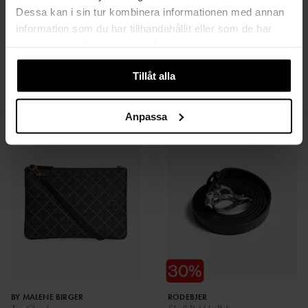
Dessa kan i sin tur kombinera informationen med annan
information som du har tillhandahållit eller som de har
samlat in när du har använt deras tjänster.
MY AURORA PINK
TRUE RELIGION
Linda Linen Dress
Crystal Joey Jeans
Tillåt alla
1 999 SEK
1 399 SEK
1 000 SEK
700 SEK
Anpassa
BY MALENE BIRGER
RODEBJER