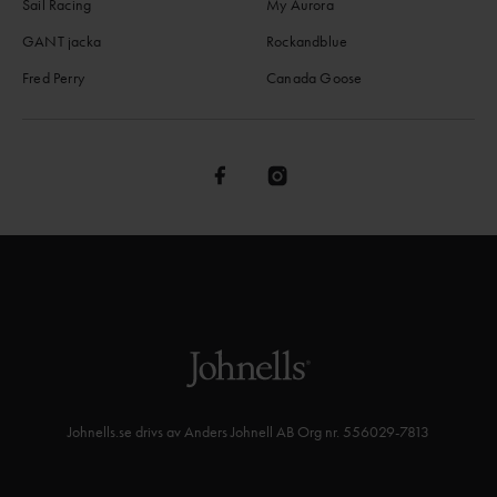
Sail Racing
My Aurora
GANT jacka
Rockandblue
Fred Perry
Canada Goose
Johnells.se drivs av Anders Johnell AB Org nr. 556029-7813