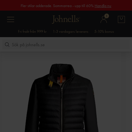
Fler stilar adderade. Sommarrea - upp till 60%
Handla nu
1
Fri frakt från 999 kr
1-3 vardagars leverans
5-10% bonus