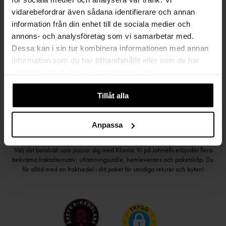
vidarebefordrar även sådana identifierare och annan
information från din enhet till de sociala medier och
Håll dig uppdaterad
annons- och analysföretag som vi samarbetar med.
PRENUMERERA PÅ VÅRT NYHETSBREV
Dessa kan i sin tur kombinera informationen med annan
information som du har tillhandahållit eller som de har
Kvinna
Man
samlat in när du har använt deras tjänster.
PRENUMERERA
Tillåt alla
Anpassa
HANDLA TRYGGT OCH SMIDIGT
Välj det betalsätt som passar dig med Klarna. Vi på Johnells erbjuder flera
bekväma fraktalternativ; utlämningsställe, hemleverans och paketskåp. Du
får alltid med en fraktsedel i ditt paket för smidiga returer och byten!