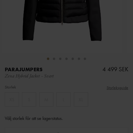
4 499 SEK
PARAJUMPERS
Zena Hybrid Jacket
-
Svart
Storlek
Storleksguide
XS
S
M
L
XL
Välj storlek för att se lagerstatus
.