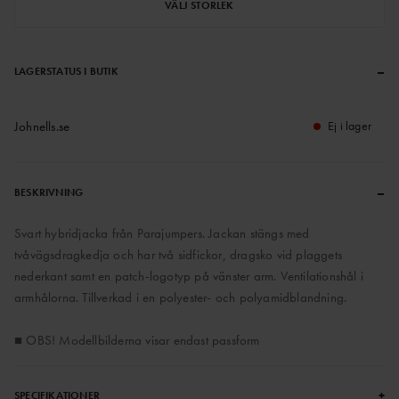
VÄLJ STORLEK
–
LAGERSTATUS I BUTIK
Johnells.se
Ej i lager
–
BESKRIVNING
Svart hybridjacka från Parajumpers. Jackan stängs med
tvåvägsdragkedja och har två sidfickor, dragsko vid plaggets
nederkant samt en patch-logotyp på vänster arm. Ventilationshål i
armhålorna. Tillverkad i en polyester- och polyamidblandning.
■ OBS! Modellbilderna visar endast passform
+
SPECIFIKATIONER