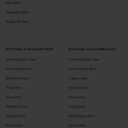
Köpvillkor
Kampanjvillkor
Ångra ditt köp
POPULÄRA KATEGORIER HERR
POPULÄRA KATEGORIER DAM
Sommarjackor herr
Sommarjackor dam
Sommarskor herr
Sommarskor dam
Badshorts herr
Toppar dam
Tröjor herr
Väskor dam
Jeans herr
Jeans dam
Pikétröjor herr
Tröjor dam
Skjortor herr
Klänningar dam
Shorts herr
Kjolar dam