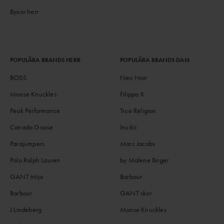
Byxor herr
POPULÄRA BRANDS HERR
POPULÄRA BRANDS DAM
BOSS
Neo Noir
Moose Knuckles
Filippa K
Peak Performance
True Religion
Canada Goose
Inuikii
Parajumpers
Marc Jacobs
Polo Ralph Lauren
by Malene Birger
GANT tröja
Barbour
Barbour
GANT skor
J.Lindeberg
Moose Knuckles