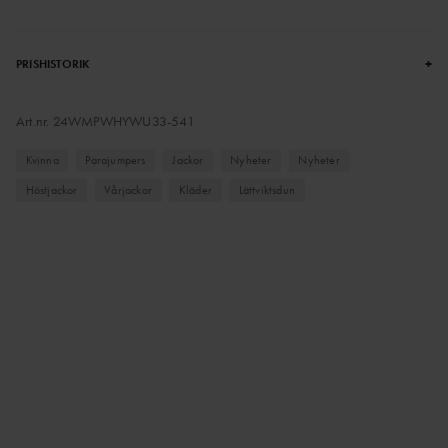
+
PRISHISTORIK
Art.nr.
24WMPWHYWU33-541
Kvinna
Parajumpers
Jackor
Nyheter
Nyheter
Höstjackor
Vårjackor
Kläder
Lättviktsdun