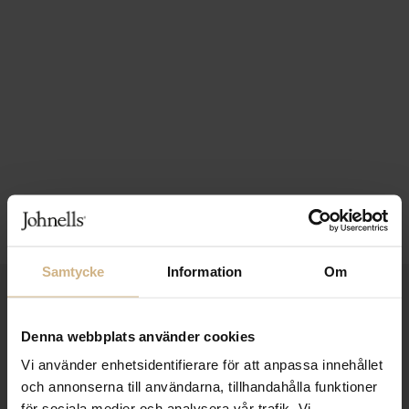
Samtycke
Information
Om
1-3 VARDAGARS LEVERANS
FRI FRAKT FRÅN 999 KR
Denna webbplats använder cookies
Vi använder enhetsidentifierare för att anpassa innehållet
SAMLA BONUS I KUNDKLUBBEN
och annonserna till användarna, tillhandahålla funktioner
för sociala medier och analysera vår trafik. Vi