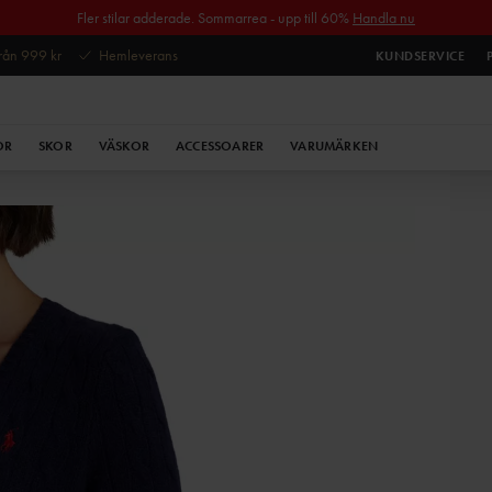
Fler stilar adderade. Sommarrea - upp till 60%
Handla nu
 från 999 kr
Hemleverans
KUNDSERVICE
OR
SKOR
VÄSKOR
ACCESSOARER
VARUMÄRKEN