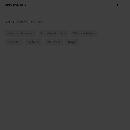
+
PRISHISTORIK
Art.nr.
211875832-006
Polo Ralph Lauren
Hoodies & Tröjor
Stickade tröjor
Nyheter
Nyheter
Pullovers
Tröjor