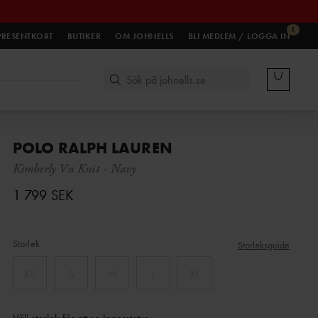
1
PRESENTKORT
BUTIKER
OM JOHNELLS
BLI MEDLEM / LOGGA IN
POLO RALPH LAUREN
Kimberly Vn Knit
-
Navy
1 799 SEK
Storlek
Storleksguide
XS
S
M
L
XL