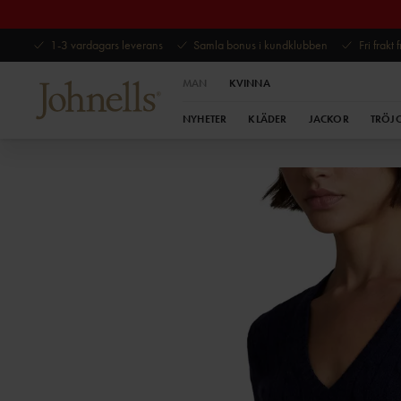
1-3 vardagars leverans
Samla bonus i kundklubben
Fri frakt
MAN
KVINNA
NYHETER
KLÄDER
JACKOR
TRÖJ