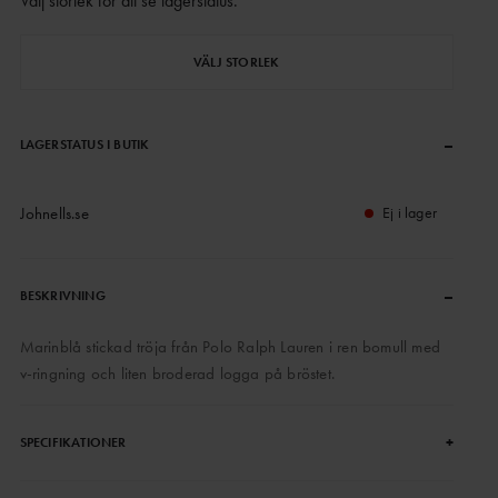
Välj storlek för att se lagerstatus
.
VÄLJ STORLEK
–
LAGERSTATUS I BUTIK
Johnells.se
Ej i lager
–
BESKRIVNING
Marinblå stickad tröja från Polo Ralph Lauren i ren bomull med
v-ringning och liten broderad logga på bröstet.
+
SPECIFIKATIONER