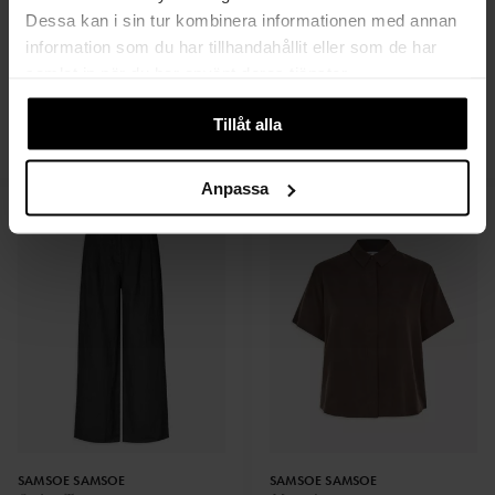
Dessa kan i sin tur kombinera informationen med annan
information som du har tillhandahållit eller som de har
samlat in när du har använt deras tjänster.
SAMSOE SAMSOE
SAMSOE SAMSOE
Rheo Dress Blom
Sasiza Dress
Tillåt alla
1 699 SEK
1 999 SEK
1 019 SEK
Anpassa
SAMSOE SAMSOE
SAMSOE SAMSOE