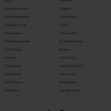
BOSS
Neo Noir
Moose Knuckles
Filippa K
Peak Performance
True Religion
Canada Goose
Inuikii
Parajumpers
Marc Jacobs
Polo Ralph Lauren
by Malene Birger
GANT tröja
Barbour
Barbour
GANT skor
J.Lindeberg
Moose Knuckles
Sail Racing
My Aurora
GANT jacka
Rockandblue
Fred Perry
Canada Goose