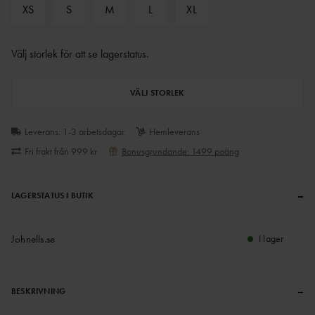
XS
S
M
L
XL
Välj storlek för att se lagerstatus
.
VÄLJ STORLEK
Leverans: 1-3 arbetsdagar
Hemleverans
Fri frakt från 999 kr
Bonusgrundande: 1499 poäng
–
LAGERSTATUS I BUTIK
Johnells.se
I lager
–
BESKRIVNING