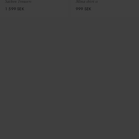
Saiben Trousers
Mina shirt ss
1 599 SEK
999 SEK