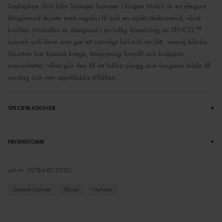
Sadaphne Shirt från Samsøe Samsøe i färgen Mulch är en elegant
långärmad skjorta med regular fit och en mjukt strukturerad, vävd
kvalitet. Modellen är designad i en luftig blandning av TENCEL™
Lyocell och linne som ger ett naturligt fall och en lätt, somrig känsla.
Skjortan har klassisk krage, knäppning framtill och knäppta
manschetter, vilket gör den till ett tidlöst plagg som fungerar både till
vardag och mer uppklädda tillfällen.
+
SPECIFIKATIONER
+
PRISHISTORIK
Art.nr.
3078492-3020
Samsoe Samsoe
Blusar
Nyheter