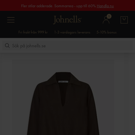
Fler stilar adderade. Sommarrea - upp till 60%
Handla nu
1
Fri frakt från 999 kr
1-3 vardagars leverans
5-10% bonus