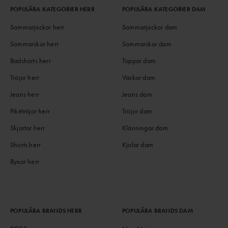
POPULÄRA KATEGORIER HERR
POPULÄRA KATEGORIER DAM
Sommarjackor herr
Sommarjackor dam
Sommarskor herr
Sommarskor dam
Badshorts herr
Toppar dam
Tröjor herr
Väskor dam
Jeans herr
Jeans dam
Pikétröjor herr
Tröjor dam
Skjortor herr
Klänningar dam
Shorts herr
Kjolar dam
Byxor herr
POPULÄRA BRANDS HERR
POPULÄRA BRANDS DAM