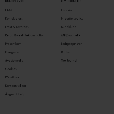
KUNDSERVICE
OM JOHNELLS
FAQ
Historia
Kontakta oss
Integritetspolicy
Frakt & Leverans
Kundklubb
Retur, Byte & Reklammation
Miljö och etik
Presentkort
Lediga tjänster
Dunguide
Butiker
#yesjohnells
The Journal
Cookies
Köpvillkor
Kampanjvillkor
Ångra ditt köp